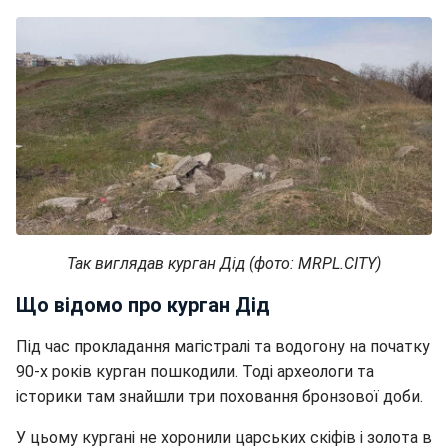
Так виглядав курган Дід (фото: MRPL.CITY)
Що відомо про курган Дід
Під час прокладання магістралі та водогону на початку
90-х років курган пошкодили. Тоді археологи та
історики там знайшли три поховання бронзової доби.
У цьому кургані не хоронили царських скіфів і золота в