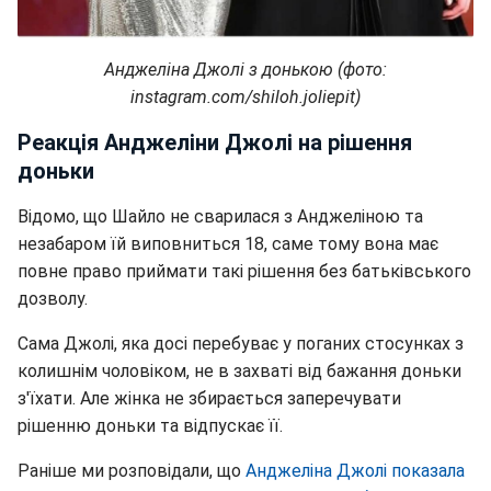
Анджеліна Джолі з донькою (фото:
instagram.com/shiloh.joliepit)
Реакція Анджеліни Джолі на рішення
доньки
Відомо, що Шайло не сварилася з Анджеліною та
незабаром їй виповниться 18, саме тому вона має
повне право приймати такі рішення без батьківського
дозволу.
Сама Джолі, яка досі перебуває у поганих стосунках з
колишнім чоловіком, не в захваті від бажання доньки
з'їхати. Але жінка не збирається заперечувати
рішенню доньки та відпускає її.
Раніше ми розповідали, що
Анджеліна Джолі показала