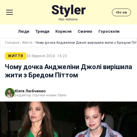
rbc.ua
Люди
Тренди
Корисне
Смачно
Гороскопи
Головна
›
Життя
›
Чому дочка Анджеліни Джолі вирішила жити з Бредом Піт
ЖИТТЯ
26 березня 2024 · 16:23
Чому дочка Анджеліни Джолі вирішила
жити з Бредом Піттом
Юлія Любченко
редактор стрічки новин Styler