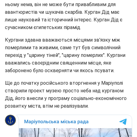
ньому нема, він не може бути привабливим для
авантюристів чи шукачів скарбів. Курган Дід має
лише науковий та історичний інтерес. Курган Дід є
сучасником єгипетських пірамід.
Кургани здавна вважаються місцями зв'язку між
померлими та живими, саме тут був символічний
перехід у "царину тіней", "царину померлих". Кургани
вважались своєрідним священним місце, яке
заборонено було оскверняти чи якось псувати.
Ще до початку російського вторгнення у Маріуполі
створили проект музею просто неба над курганом
Дід, його внесли у програму соціально-економічного
розвитку міста, втім не реалізували.