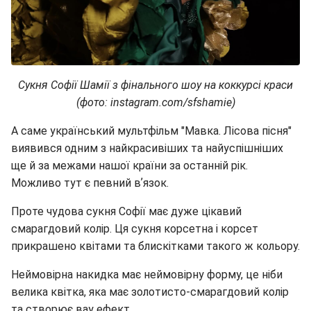
Сукня Софії Шамії з фінального шоу на коккурсі краси
(фото: instagram.com/sfshamie)
А саме український мультфільм "Мавка. Лісова пісня"
виявився одним з найкрасивіших та найуспішніших
ще й за межами нашої країни за останній рік.
Можливо тут є певний вʼязок.
Проте чудова сукня Софії має дуже цікавий
смарагдовий колір. Ця сукня корсетна і корсет
прикрашено квітами та блискітками такого ж кольору.
Неймовірна накидка має неймовірну форму, це ніби
велика квітка, яка має золотисто-смарагдовий колір
та створює вау ефект.