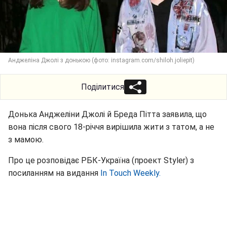
Анджеліна Джолі з донькою (фото: instagram.com/shiloh.joliepit)
Поділитися
Донька Анджеліни Джолі й Бреда Пітта заявила, що
вона після свого 18-річчя вирішила жити з татом, а не
з мамою.
Про це розповідає РБК-Україна (проект Styler) з
посиланням на видання
In Touch Weekly.