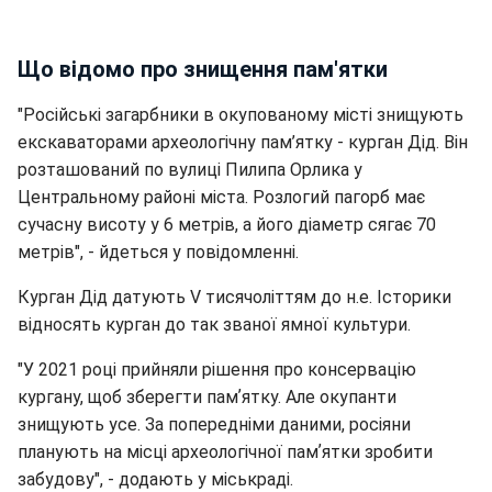
Що відомо про знищення пам'ятки
"Російські загарбники в окупованому місті знищують
екскаваторами археологічну пам’ятку - курган Дід. Він
розташований по вулиці Пилипа Орлика у
Центральному районі міста. Розлогий пагорб має
сучасну висоту у 6 метрів, а його діаметр сягає 70
метрів", - йдеться у повідомленні.
Курган Дід датують V тисячоліттям до н.е. Історики
відносять курган до так званої ямної культури.
"У 2021 році прийняли рішення про консервацію
кургану, щоб зберегти памʼятку. Але окупанти
знищують усе. За попередніми даними, росіяни
планують на місці археологічної памʼятки зробити
забудову", - додають у міськраді.