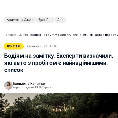
Анджеліна Джолі
Бред Пітт
Діти
Головна
›
Життя
›
Водіям на замітку. Експерти визначили, які авто з пробіг
ЖИТТЯ
26 березня 2024 · 16:05
Водіям на замітку. Експерти визначили,
які авто з пробігом є найнадійнішими:
список
Василина Копитко
кореспондент РБК-Україна