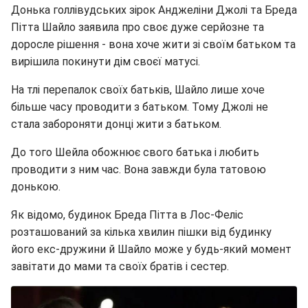
Донька голлівудських зірок Анджеліни Джолі та Бреда
Пітта Шайло заявила про своє дуже серйозне та
доросле рішення - вона хоче жити зі своїм батьком та
вирішила покинути дім своєї матусі.
На тлі перепалок своїх батьків, Шайло лише хоче
більше часу проводити з батьком. Тому Джолі не
стала забороняти донці жити з батьком.
До того Шейла обожнює свого батька і любить
проводити з ним час. Вона завжди була татовою
донькою.
Як відомо, будинок Бреда Пітта в Лос-Феліс
розташований за кілька хвилин пішки від будинку
його екс-дружини й Шайло може у будь-який момент
завітати до мами та своїх братів і сестер.