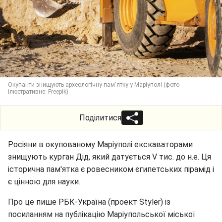
Окупанти знищують археологічну пам'ятку у Маріуполі (фото
ілюстративне: Freepik)
Поділитися
Росіяни в окупованому Маріуполі екскаваторами
знищують курган Дід, який датується V тис. до н.е. Ця
історична пам'ятка є ровесником єгипетських пірамід і
є цінною для науки.
Про це пише РБК-Україна (проект Styler) із
посиланням на публікацію Маріупольської міської