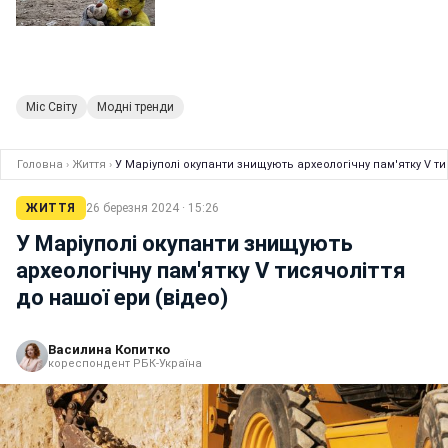
Міс Світу
Модні тренди
Головна
›
Життя
›
У Маріуполі окупанти знищують археологічну пам'ятку V ти
ЖИТТЯ
26 березня 2024 · 15:26
У Маріуполі окупанти знищують
археологічну пам'ятку V тисячоліття
до нашої ери (відео)
Василина Копитко
кореспондент РБК-Україна