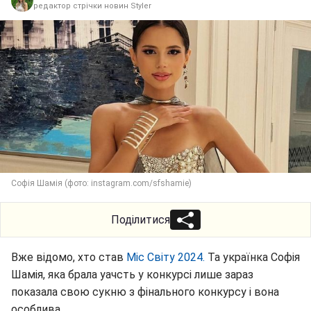
редактор стрічки новин Styler
Софія Шамія (фото: instagram.com/sfshamie)
Поділитися
Вже відомо, хто став
Міс Світу 2024.
Та українка Софія
Шамія, яка брала уачсть у конкурсі лише зараз
показала свою сукню з фінального конкурсу і вона
особлива.