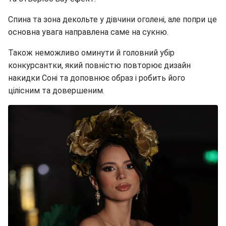
Спина та зона декольте у дівчини оголені, але попри це
основна увага направлена саме на сукню.
Також неможливо оминути й головний убір
конкурсантки, який повністю повторює дизайн
накидки Соні та доповнює образ і робить його
цілісним та довершеним.