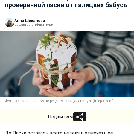
проверенной паски от галицких бабусь
Анна Шиканова
редактор стрічки новин
Фото: Как испеть паску по рецепту галицких бабусь (freepik com)
Поділитися
До Пасхи осталась всего неделя и отмечать ее