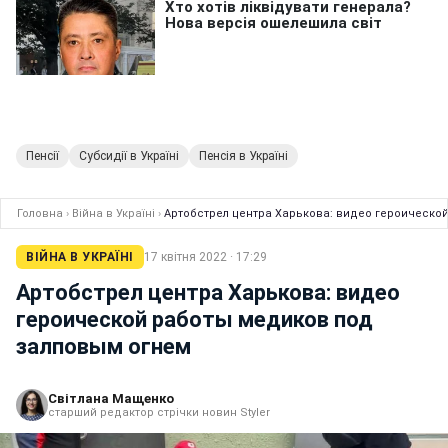
Пенсії
Субсидії в Україні
Пенсія в Україні
Головна
›
Війна в Україні
›
Артобстрел центра Харькова: видео героическо
ВІЙНА В УКРАЇНІ
17 квітня 2022 · 17:29
Артобстрел центра Харькова: видео
героической работы медиков под
залповым огнем
Світлана Мащенко
старший редактор стрічки новин Styler