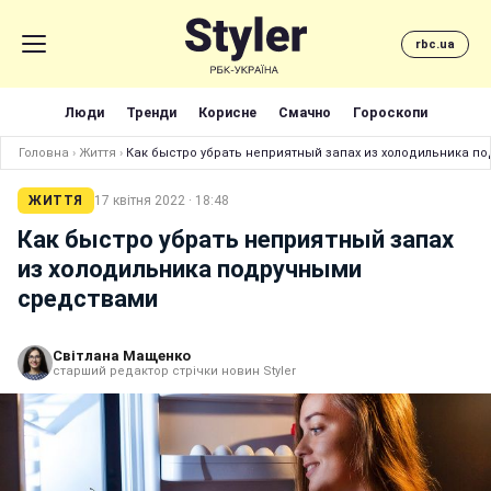
rbc.ua
Люди
Тренди
Корисне
Смачно
Гороскопи
Головна
›
Життя
›
Как быстро убрать неприятный запах из холодильника п
ЖИТТЯ
17 квітня 2022 · 18:48
Как быстро убрать неприятный запах
из холодильника подручными
средствами
Світлана Мащенко
старший редактор стрічки новин Styler