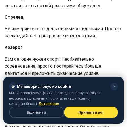
не стоит это в сотый раз с ними обсуждать.
Стрелец
Не измеряйте этот день своими ожиданиями. Просто
наслаждайтесь прекрасными моментами.
Козерог
Вам сегодня нужен спорт. Необязательно
соревнование, просто постарайтесь больше
двигаться и приложить физические усилия.
Водолей
🍪
Ми використовуємо cookie
✕
Ми використовуємо файли cookie для аналізу трафіку та
Не ждите, пока с вами начнут разговаривать.
персоналізації контенту. Прочитайте нашу Політику
Инициатива сегодня должна исходить от вас.
конфіденційності.
Детальніше
Відхилити
Прийняти всі
Рыбы
Вам сегодня пригодится интуиция. Окружающие