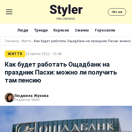
rbc.ua
Люди
Тренди
Корисне
Смачно
Гороскопи
Головна
›
Життя
›
Как будет работать Ощадбанк на праздник Пасхи: можно 
ЖИТТЯ
23 квітня 2022 · 10:48
Как будет работать Ощадбанк на
праздник Пасхи: можно ли получить
там пенсию
Людмила Жукова
Редактор Styler