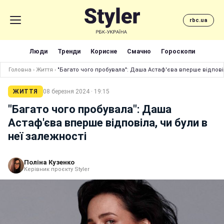
rbc.ua
Люди
Тренди
Корисне
Смачно
Гороскопи
Головна
›
Життя
›
"Багато чого пробувала": Даша Астаф'єва вперше відповіл
ЖИТТЯ
08 березня 2024 · 19:15
"Багато чого пробувала": Даша
Астаф'єва вперше відповіла, чи були в
неї залежності
Поліна Кузенко
Керівник проєкту Styler