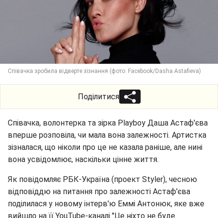
Співачка зробила відверте зізнання (фото: Facebook/Dasha Astafieva)
Поділитися
Співачка, волонтерка та зірка Playboy Даша Астаф'єва
вперше розповіла, чи мала вона залежності. Артистка
зізналася, що ніколи про це не казала раніше, але нині
вона усвідомлює, наскільки цінне життя.
Як повідомляє РБК-Україна (проект Styler), чесною
відповіддю на питання про залежності Астаф'єва
поділилася у новому інтерв'ю Еммі Антонюк, яке вже
вийшло на її YouTube-каналі "Це ніхто не буде