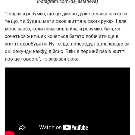
instagram.com/da_astafieva)
"І зараз я розумію, що це дійсно дуже велика плата за
те що, ти будеш мати своє життя в своїх руках. І для
мене зараз, коли почалась війна, я розумію: блін, як
хочеться жити, як хочеться багато побачити ще в
житті, спробувати. Ну те, що попереду, і воно краще за
оці секунди кайфу, дійсно. Блін, я перший раз в житті
про це говорю", - зізналася зірка.