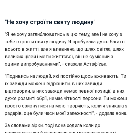
"Не хочу строїти святу людину"
"Я не хочу заглиблюватись в цю тему, але і не хочу з
тебе строїти святу людину. Я пробувала дуже багато
всього в житті, але я впевнена, що шлях світла, шлях
великих цілей і мети життєвої, він не сумісний з
оцими випробуваннями", - сказала Астаф'єва.
"Подивись на людей, які постійно щось вживають. Ти
їх завжди можеш відрізнити, в них завжди
відговорки, в них завжди немає певної позиції, в них
дуже розмиті обрії, немає чіткості персони. Ти можеш
просто озирнутися на мою творчість, коли я зникала з
радарів, оце були часи моєї залежності", - додала вона.
За словами зірки, тоді вона ходила коли до
психоаналітика й лікувалася від метеозалежності.