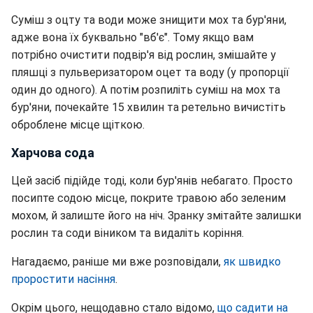
Суміш з оцту та води може знищити мох та бур'яни,
адже вона їх буквально "вб'є". Тому якщо вам
потрібно очистити подвір'я від рослин, змішайте у
пляшці з пульверизатором оцет та воду (у пропорції
один до одного). А потім розпиліть суміш на мох та
бур'яни, почекайте 15 хвилин та ретельно вичистіть
оброблене місце щіткою.
Харчова сода
Цей засіб підійде тоді, коли бур'янів небагато. Просто
посипте содою місце, покрите травою або зеленим
мохом, й залиште його на ніч. Зранку змітайте залишки
рослин та соди віником та видаліть коріння.
Нагадаємо, раніше ми вже розповідали,
як швидко
проростити насіння
.
Окрім цього, нещодавно стало відомо,
що садити на