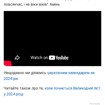
повсякчас, і на віки віків". Амінь.
Нещодавно ми ділились
церковним календарем на
2024 рік
.
Читайте також про те,
коли почнеться Великодній піст
у 2024 році.