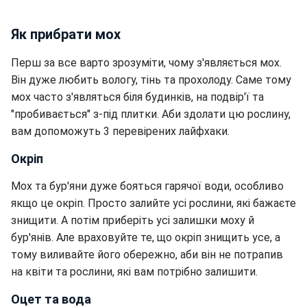
Як прибрати мох
Перш за все варто зрозуміти, чому з'являється мох.
Він дуже любить вологу, тінь та прохолоду. Саме тому
мох часто з'являться біля будинків, на подвір'ї та
"пробивається" з-під плитки. Аби здолати цю рослину,
вам допоможуть 3 перевірених лайфхаки.
Окріп
Мох та бур'яни дуже бояться гарячої води, особливо
якщо це окріп. Просто залийте усі рослини, які бажаєте
знищити. А потім приберіть усі залишки моху й
бур'янів. Але враховуйте те, що окріп знищить усе, а
тому виливайте його обережно, аби він не потрапив
на квіти та рослини, які вам потрібно залишити.
Оцет та вода