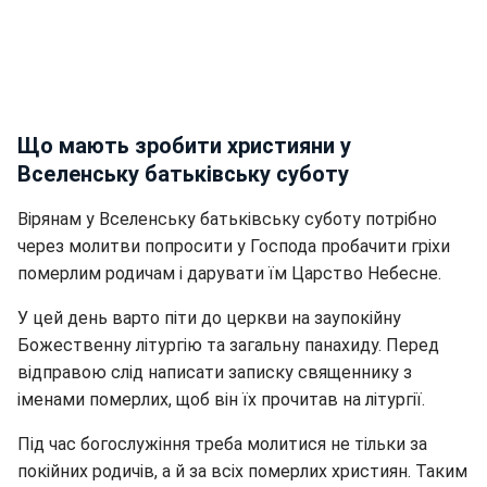
Що мають зробити християни у
Вселенську батьківську суботу
Вірянам у Вселенську батьківську суботу потрібно
через молитви попросити у Господа пробачити гріхи
померлим родичам і дарувати їм Царство Небесне.
У цей день варто піти до церкви на заупокійну
Божественну літургію та загальну панахиду. Перед
відправою слід написати записку священнику з
іменами померлих, щоб він їх прочитав на літургії.
Під час богослужіння треба молитися не тільки за
покійних родичів, а й за всіх померлих християн. Таким