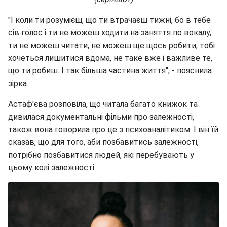
"І коли ти розумієш, що ти втрачаєш тижні, бо в тебе
сів голос і ти не можеш ходити на заняття по вокалу,
ти не можеш читати, не можеш ще щось робити, тобі
хочеться лишитися вдома, не таке вже і важливе те,
що ти робиш. І так більша частина життя", - пояснила
зірка.
Астаф'єва розповіла, що читала багато книжок та
дивилася документальні фільми про залежності,
також вона говорила про це з психоаналітиком. І він їй
сказав, що для того, аби позбавитись залежності,
потрібно позбавитися людей, які перебувають у
цьому колі залежності.