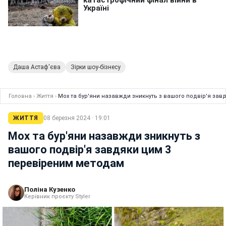
Даша Астаф'єва
Зірки шоу-бізнесу
Головна
›
Життя
›
Мох та бур'яни назавжди зникнуть з вашого подвір'я зав
ЖИТТЯ
08 березня 2024 · 19:01
Мох та бур'яни назавжди зникнуть з
вашого подвір'я завдяки цим 3
перевіреним методам
Поліна Кузенко
Керівник проєкту Styler