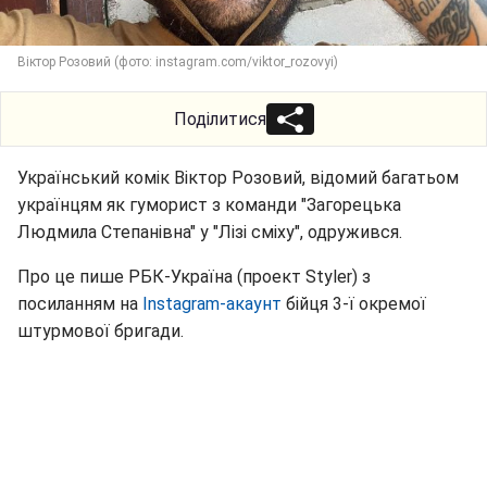
Віктор Розовий (фото: instagram.com/viktor_rozovyi)
Поділитися
Український комік Віктор Розовий, відомий багатьом
українцям як гуморист з команди "Загорецька
Людмила Степанівна" у "Лізі сміху", одружився.
Про це пише РБК-Україна (проект Styler) з
посиланням на
Instagram-акаунт
бійця 3-ї окремої
штурмової бригади.