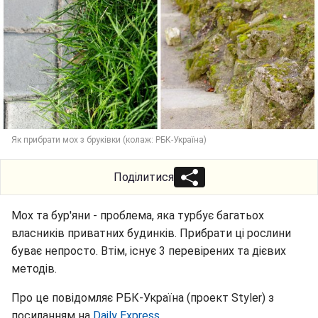
Як прибрати мох з бруківки (колаж: РБК-Україна)
Поділитися
Мох та бур'яни - проблема, яка турбує багатьох
власників приватних будинків. Прибрати ці рослини
буває непросто. Втім, існує 3 перевірених та дієвих
методів.
Про це повідомляє РБК-Україна (проект Styler) з
посиланням на
Daily Express
.