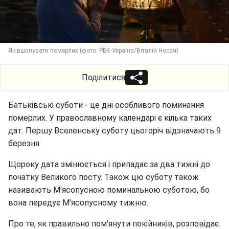
Як вшанувати померлих (фото: РБК-Україна/Віталій Носач)
Поділитися
Батьківські суботи - це дні особливого поминання
померлих. У православному календарі є кілька таких
дат. Першу Вселенську суботу цьогоріч відзначають 9
березня.
Щороку дата змінюється і припадає за два тижні до
початку Великого посту. Також цю суботу також
називають М'ясопусною поминальною суботою, бо
вона передує М'ясопусному тижню.
Про те, як правильно пом'янути покійників, розповідає