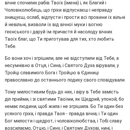
вічне спочилих рабів Твоїх (імена) і, як Благий і
Чоловіколюбець, що гріхи відпускаєш і неправду
знищуєш, ослаб, відпусти і прости всі провини їх вільні
й невільні, визволи їх від вічної муки і вогню
геєнського і даруй їм причастя й насолоду вічних
Твоїх благ, що Ти приготував для тих, хто любить
Тебе.
Бо вони хоч і згрішили, але не відступили від Тебе, а
несумнівно в Отця, і Сина, і Святого Духа вірували, у
Тройці славимого Бога і Тройцю в Єдиниці
православно до останнього подиху свого сповідували.
Тому милостивим будь до них, і віру в Тебе замість
діл прийми, і зі святими Твоїми, як Щедрий, упокой, бо
немає людини, щоб жила і не згрішила. Бо Ти один без
усякого гріха, і правда Твоя - правда вічна; і Ти один
Бог милости і щедрот, і чоловіколюбства, і Тобі славу
возсилаємо, Отцю, і Сину, і Святому Духові, нині, і