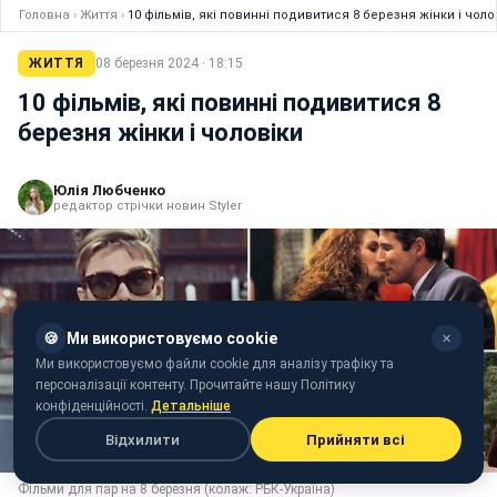
Головна
›
Життя
›
10 фільмів, які повинні подивитися 8 березня жінки і чоло
ЖИТТЯ
08 березня 2024 · 18:15
10 фільмів, які повинні подивитися 8
березня жінки і чоловіки
Юлія Любченко
редактор стрічки новин Styler
🍪
Ми використовуємо cookie
✕
Ми використовуємо файли cookie для аналізу трафіку та
персоналізації контенту. Прочитайте нашу Політику
конфіденційності.
Детальніше
Відхилити
Прийняти всі
Фільми для пар на 8 березня (колаж: РБК-Україна)