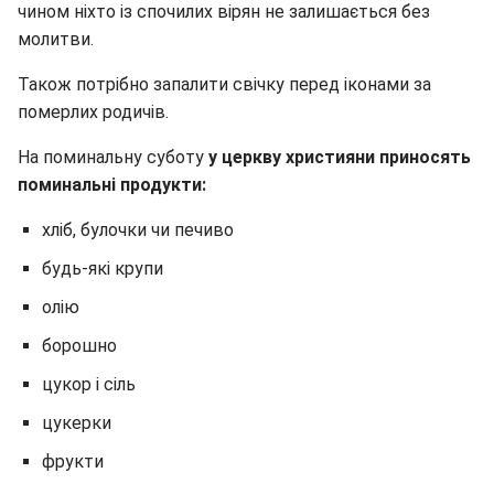
чином ніхто із спочилих вірян не залишається без
молитви.
Також потрібно запалити свічку перед іконами за
померлих родичів.
На поминальну суботу
у церкву християни приносять
поминальні продукти:
хліб, булочки чи печиво
будь-які крупи
олію
борошно
цукор і сіль
цукерки
фрукти