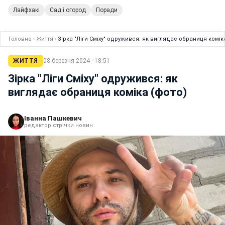
Лайфхакі
Сад і огород
Поради
Головна
›
Життя
›
Зірка "Ліги Сміху" одружився: як виглядає обраниця комік
ЖИТТЯ
08 березня 2024 · 18:51
Зірка "Ліги Сміху" одружився: як
виглядає обраниця коміка (фото)
Іванна Пашкевич
редактор стрічки новин