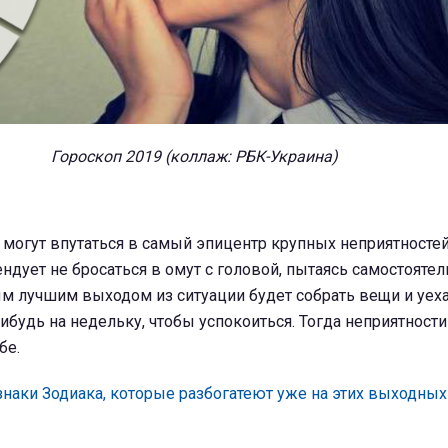
Гороскоп 2019 (коллаж: РБК-Украина)
могут впутаться в самый эпицентр крупных неприятностей
ндует не бросаться в омут с головой, пытаясь самостояте
м лучшим выходом из ситуации будет собрать вещи и уех
нибудь на недельку, чтобы успокоиться. Тогда неприятности
бе.
знаки Зодиака, которые разбогатеют уже на этих выходных