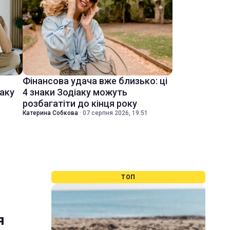
Фінансова удача вже близько: ці
іаку
4 знаки Зодіаку можуть
розбагатіти до кінця року
Катерина Собкова
·
07 серпня 2026, 19:51
ТОП
я