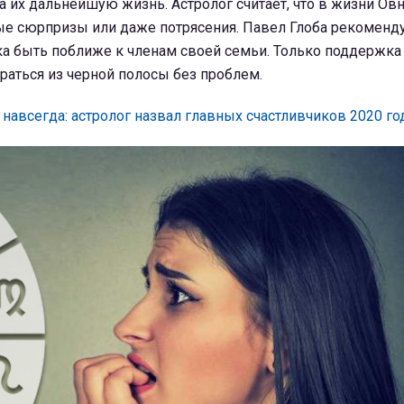
а их дальнейшую жизнь. Астролог считает, что в жизни Ов
ые сюрпризы или даже потрясения. Павел Глоба рекоменд
ка быть поближе к членам своей семьи. Только поддержка
аться из черной полосы без проблем.
навсегда: астролог назвал главных счастливчиков 2020 го