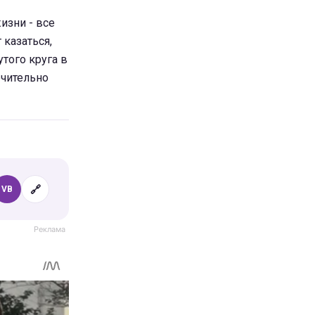
изни - все
 казаться,
того круга в
ючительно
🔗
VB