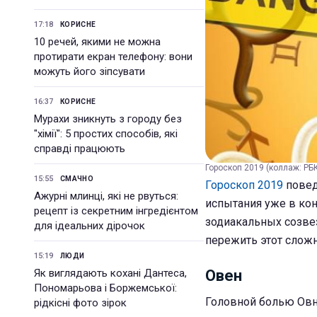
17:18
КОРИСНЕ
10 речей, якими не можна
протирати екран телефону: вони
можуть його зіпсувати
16:37
КОРИСНЕ
Мурахи зникнуть з городу без
"хімії": 5 простих способів, які
справді працюють
Гороскоп 2019 (коллаж: РБ
15:55
СМАЧНО
Гороскоп 2019
повед
Ажурні млинці, які не рвуться:
испытания уже в кон
рецепт із секретним інгредієнтом
зодиакальных созвез
для ідеальних дірочок
пережить этот сложн
15:19
ЛЮДИ
Як виглядають кохані Дантеса,
Овен
Пономарьова і Боржемської:
Головной болью Овн
рідкісні фото зірок