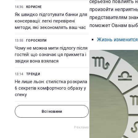
серьезно повлиять н
14:36
КОРИСНЕ
произойти неприятн
Як швидко підготувати банки для
представителям зна
консервації: легкі перевірені
поможет Овнам выбр
методи, які зекономлять ваш час
Жизнь изменится 
13:55
ГОРОСКОПИ
Чому не можна мити підлогу після
гостей: що означає ця прикмета і
звідки вона взялася
13:14
ТРЕНДИ
Не лише льон: стилістка розкрила
6 секретів комфортного образу у
спеку
Всі новини