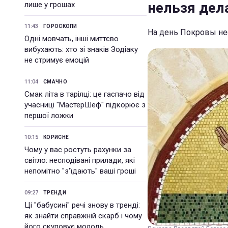
нельзя дел
лише у грошах
11:43
ГОРОСКОПИ
На день Покровы не
Одні мовчать, інші миттєво
вибухають: хто зі знаків Зодіаку
не стримує емоцій
11:04
СМАЧНО
Смак літа в тарілці: це гаспачо від
учасниці "МастерШеф" підкорює з
першої ложки
10:15
КОРИСНЕ
Чому у вас ростуть рахунки за
світло: несподівані прилади, які
непомітно "з'їдають" ваші гроші
09:27
ТРЕНДИ
Ці "бабусині" речі знову в тренді:
як знайти справжній скарб і чому
його скуповує молодь