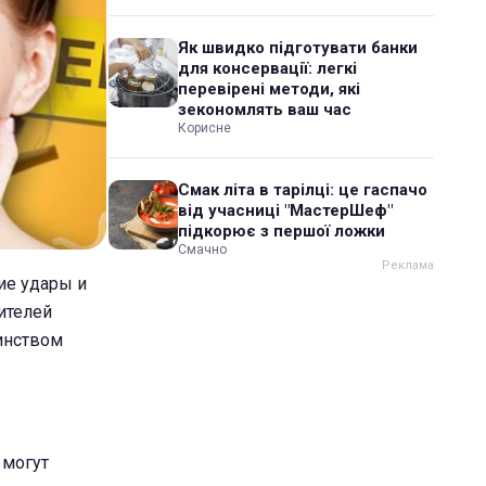
Як швидко підготувати банки
для консервації: легкі
перевірені методи, які
зекономлять ваш час
Корисне
Смак літа в тарілці: це гаспачо
від учасниці "МастерШеф"
підкорює з першої ложки
Смачно
ие удары и
ителей
оинством
 могут