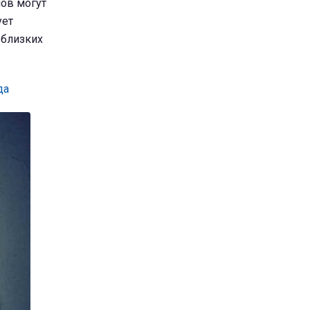
нов могут
ует
 близких
да