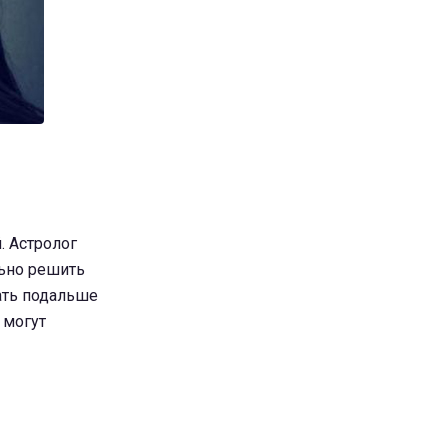
. Астролог
льно решить
ать подальше
 могут