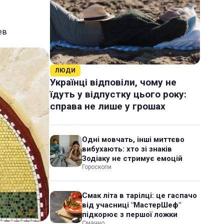
ев
ЛЮДИ
Українці відповіли, чому не
їдуть у відпустку цього року:
справа не лише у грошах
Одні мовчать, інші миттєво
вибухають: хто зі знаків
Зодіаку не стримує емоцій
Гороскопи
Смак літа в тарілці: це гаспачо
від учасниці "МастерШеф"
підкорює з першої ложки
Смачно