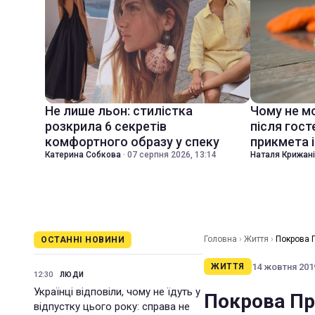
Не лише льон: стилістка
Чому не м
розкрила 6 секретів
після гост
комфортного образу у спеку
прикмета і
Катерина Собкова
·
07 серпня 2026, 13:14
Наталя Крижан
Головна
›
Життя
›
Покрова 
ОСТАННІ НОВИНИ
14 жовтня 2019
ЖИТТЯ
12:30
ЛЮДИ
Українці відповіли, чому не їдуть у
Покрова Пр
відпустку цього року: справа не