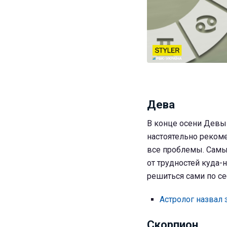
Дева
В конце осени Девы 
настоятельно рекоме
все проблемы. Самы
от трудностей куда-
решиться сами по се
Астролог назвал 
Скорпион