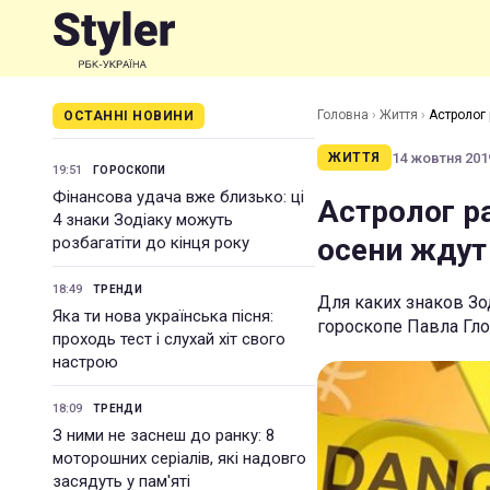
Головна
›
Життя
›
Астролог
ОСТАННІ НОВИНИ
14 жовтня 2019
ЖИТТЯ
19:51
ГОРОСКОПИ
Фінансова удача вже близько: ці
Астролог р
4 знаки Зодіаку можуть
осени ждут
розбагатіти до кінця року
18:49
ТРЕНДИ
Для каких знаков Зо
Яка ти нова українська пісня:
гороскопе Павла Гл
проходь тест і слухай хіт свого
настрою
18:09
ТРЕНДИ
З ними не заснеш до ранку: 8
моторошних серіалів, які надовго
засядуть у пам'яті