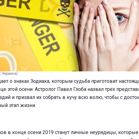
К-Украина)
ает о знаках Зодиака, которым судьба приготовит настоящ
це этой осени. Астролог Павел Глоба назвал трех представ
дий и призвал их собрать в кучу всю волю, чтобы с дост
ый этап жизни.
ов в конце осени 2019 станут личные неурядицы, которые