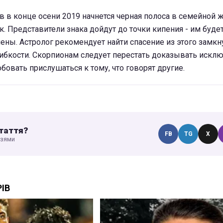
в в конце осени 2019 начнется черная полоса в семейной ж
к. Представители знака дойдут до точки кипения - им будет
ены. Астролог рекомендует найти спасение из этого замкну
гибкости. Скорпионам следует перестать доказывать искл
бовать прислушаться к тому, что говорят другие.
таття?
FB
TG
X
узями