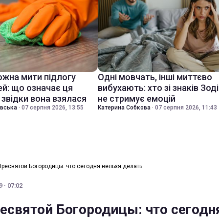
ожна мити підлогу
Одні мовчать, інші миттєво
ей: що означає ця
вибухають: хто зі знаків Зод
 звідки вона взялася
не стримує емоцій
івська
·
07 серпня 2026, 13:55
Катерина Собкова
·
07 серпня 2026, 11:43
Пресвятой Богородицы: что сегодня нельзя делать
 · 07:02
есвятой Богородицы: что сегодн