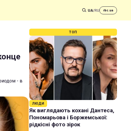
UA
/
RU
rbc.ua
ТОП
конце
риодом - в
ЛЮДИ
Як виглядають кохані Дантеса,
Пономарьова і Боржемської:
рідкісні фото зірок