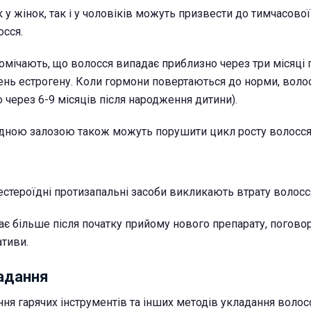
 у жінок, так і у чоловіків можуть призвести до тимчасової
осся.
мічають, що волосся випадає приблизно через три місяці п
вень естрогену. Коли гормони повертаються до норми, воло
 через 6-9 місяців після народження дитини).
дною залозою також можуть порушити цикл росту волосся
естероїдні протизапальні засоби викликають втрату волосс
є більше після початку прийому нового препарату, поговорі
ативи.
адання
ня гарячих інструментів та інших методів укладання воло