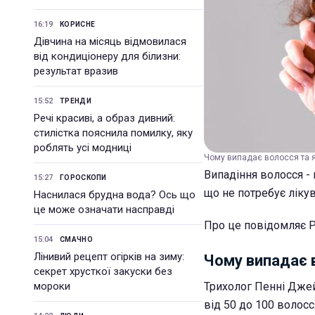
16:19
КОРИСНЕ
Дівчина на місяць відмовилася
від кондиціонеру для білизни:
результат вразив
15:52
ТРЕНДИ
Речі красиві, а образ дивний:
стилістка пояснила помилку, яку
роблять усі модниці
Чому випадає волосся та як
Випадіння волосся -
15:27
ГОРОСКОПИ
що не потребує лікув
Наснилася брудна вода? Ось що
це може означати насправді
Про це повідомляє Р
15:04
СМАЧНО
Лінивий рецепт огірків на зиму:
Чому випадає 
секрет хрусткої закуски без
мороки
Трихолог Пенні Джей
від 50 до 100 волосс