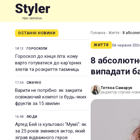
Головна
›
Життя
›
8 абсолю
ОСТАННІ НОВИНИ
06 червня 2024
ЖИТТЯ
18:13
ГОРОСКОПИ
Гороскоп до кінця літа: кому
8 абсолютн
варто готуватися до кар'єрних
випадати б
злетів та розкриття таємниць
17:34
СМАЧНО
Тетяна Самарук
Варити не потрібно: як закрити
редактор стрічки нов
освіжаючий компот із будь-яких
фруктів за 15 хвилин
16:48
ЛЮДИ
Артед Бей із культової "Мумії": як
за 25 років змінився актор, який
зіграв відважного героя