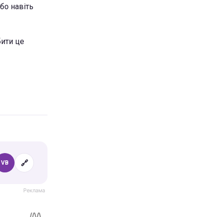
бо навіть
бити це
🔗
VB