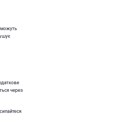
и можуть
мушує
додаткове
ться через
сипайтеся.