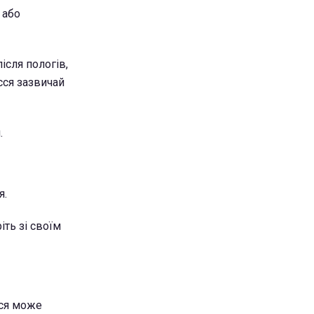
 або
ісля пологів,
сся зазвичай
.
я.
ть зі своїм
сся може