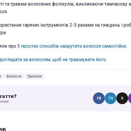
ті та травми волосяних фолікулів, викликаючи тимчасову а
сся.
ристання гарячих інструментів 2-3 разами на тиждень і ро
ри.
яли про
5 простих способів накрутити волосся самостійно
.
доглядати за волоссям, щоб не травмувати його
.
м
Волосся
Трихолог
таття?
FB
TG
X
узями