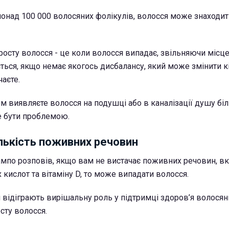
понад 100 000 волосяних фолікулів, волосся може знаходить
росту волосся - це коли волосся випадає, звільняючи місце
ься, якщо немає якогось дисбалансу, який може змінити к
чаєте.
ом виявляєте волосся на подушці або в каналізації душу бі
е бути проблемою.
лькість поживних речовин
мпо розповів, якщо вам не вистачає поживних речовин, в
х кислот та вітаміну D, то може випадати волосся.
 відіграють вирішальну роль у підтримці здоров’я волосян
осту волосся.