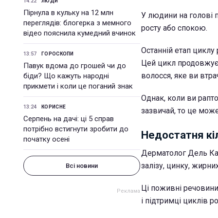
14:22
ЛЮДИ
Пірнула в кульку на 12 млн
У людини на голові 
переглядів: блогерка з мемного
росту або спокою.
відео пояснила кумедний вчинок
Останній етап циклу 
13:57
ГОРОСКОПИ
Цей цикл продовжуєт
Павук вдома до грошей чи до
волосся, яке ви втра
біди? Що кажуть народні
прикмети і коли це поганий знак
Однак, коли ви рапт
13:24
КОРИСНЕ
зазвичай, то це мож
Серпень на дачі: ці 5 справ
потрібно встигнути зробити до
Недостатня кі
початку осені
Дерматолог Дель Ка
залізу, цинку, жирни
Всі новини
Ці поживні речовини
і підтримці циклів р