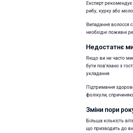
Експерт рекомендує 
рибу, курку або моло
Випадання волосся с
необхідні поживні ре
Недостатнє ми
Якщо ви не часто ми
бути пов’язано з го
укладання.
Підтримання здорово
фолікули, спричиня
Зміни пори рок
Більша кількість віт
що призводить до ви