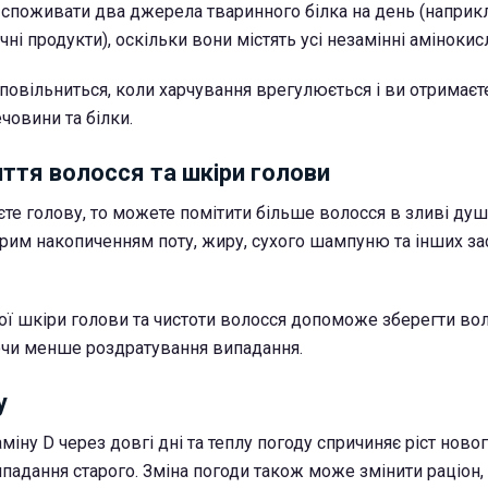
споживати два джерела тваринного білка на день (наприкл
чні продукти), оскільки вони містять усі незамінні амінокис
повільниться, коли харчування врегулюється і ви отримаєте
човини та білки.
ття волосся та шкіри голови
єте голову, то можете помітити більше волосся в зливі ду
стрим накопиченням поту, жиру, сухого шампуню та інших за
ї шкіри голови та чистоти волосся допоможе зберегти вол
ючи менше роздратування випадання.
у
аміну D через довгі дні та теплу погоду спричиняє ріст ново
падання старого. Зміна погоди також може змінити раціон,