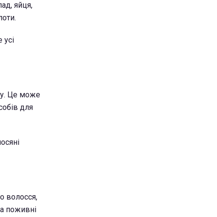
ад, яйця,
лоти.
 усі
шу. Це може
собів для
осяні
го волосся,
 а поживні