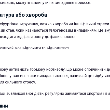
оживаєте, можуть вплинути на випадання волосся.
атура або хвороба
хірургічне втручання, важка хвороба чи інші фізичні стрес
ий стан, який називається телогеновим випаданням. Це з
ходити від фази росту до фази спокою.
азвичай має відпочити та відновитися.
ірну активність гормону кортизолу, що може спричинити 
Якщо у вас все-таки випадає волосся, зазвичай це відбуває
сля сильного стресу.
ої збалансованої дієти, регулярно займайтеся спортом і ви
іни