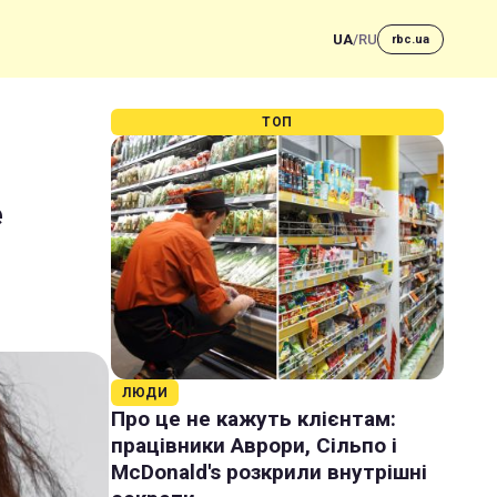
UA
/
RU
rbc.ua
ТОП
е
ЛЮДИ
Про це не кажуть клієнтам:
працівники Аврори, Сільпо і
McDonald's розкрили внутрішні