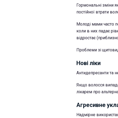
Гормональні зміни як
постійної втрати вол
Молоді мами часто по
коли в них падає рі
відростає (приблизно
Проблеми зі щитови
Нові ліки
Антидепресанти та н
Якщо волосся випада
лікарем про альтерн
Агресивне укл
Надмірне використан