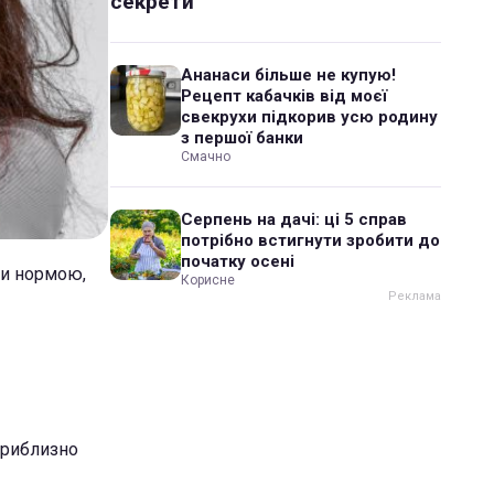
секрети
Ананаси більше не купую!
Рецепт кабачків від моєї
свекрухи підкорив усю родину
з першої банки
Смачно
Серпень на дачі: ці 5 справ
потрібно встигнути зробити до
початку осені
ти нормою,
Корисне
приблизно