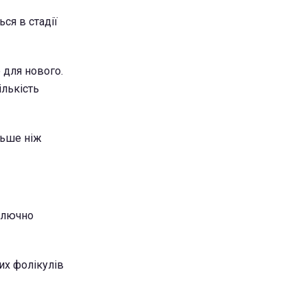
ся в стадії
 для нового.
ількість
льше ніж
ключно
их фолікулів