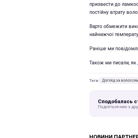
призвести до ламкос
постійну втрату воло
Варто обмежити вико
найнижчої температу
Раніше ми повідомл
Також ми писали, як
Теги:
Догляд за волосся
Сподобалась с
Поділіться нею з др