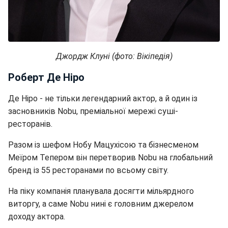
Джордж Клуні (фото: Вікіпедія)
Роберт Де Ніро
Де Ніро - не тільки легендарний актор, а й один із
засновників Nobu, преміальної мережі суші-
ресторанів.
Разом із шефом Нобу Мацухісою та бізнесменом
Меїром Тепером він перетворив Nobu на глобальний
бренд із 55 ресторанами по всьому світу.
На піку компанія планувала досягти мільярдного
виторгу, а саме Nobu нині є головним джерелом
доходу актора.