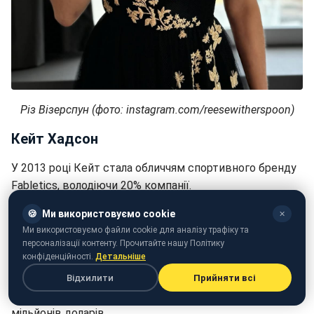
Різ Візерспун (фото: instagram.com/reesewitherspoon​​​​​​​)
Кейт Хадсон
У 2013 році Кейт стала обличчям спортивного бренду
Fabletics, володіючи 20% компанії.
Бренд, що почав з онлайн-продажів, швидко став
🍪
Ми використовуємо cookie
✕
мегапопулярним: сьогодні у Fabletics понад 70
Ми використовуємо файли cookie для аналізу трафіку та
персоналізації контенту. Прочитайте нашу Політику
магазинів по світу і близько 2 мільйонів VIP-
конфіденційності.
Детальніше
передплатників.
Відхилити
Прийняти всі
До 2020 року річний дохід бренду досягав 500
мільйонів доларів.