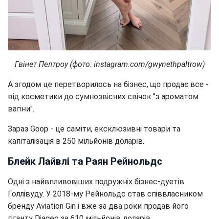
Гвінет Пелтроу (фото: instagram.com/gwynethpaltrow)
А згодом це перетворилось на бізнес, що продає все -
від косметики до сумнозвісних свічок "з ароматом
вагіни".
Зараз Goop - це саміти, ексклюзивні товари та
капіталізація в 250 мільйонів доларів.
Блейк Лайвлі та Раян Рейнольдс
Одні з найвпливовіших подружніх бізнес-дуетів
Голлівуду. У 2018-му Рейнольдс став співвласником
бренду Aviation Gin і вже за два роки продав його
гіганту Diageo за 610 мільйонів доларів.