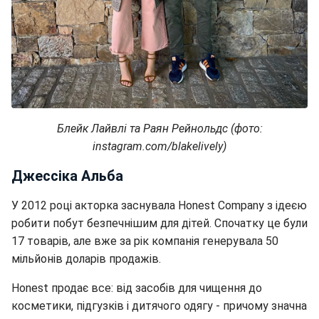
Блейк Лайвлі та Раян Рейнольдс (фото:
instagram.com/blakelively)
Джессіка Альба
У 2012 році акторка заснувала Honest Company з ідеєю
робити побут безпечнішим для дітей. Спочатку це були
17 товарів, але вже за рік компанія генерувала 50
мільйонів доларів продажів.
Honest продає все: від засобів для чищення до
косметики, підгузків і дитячого одягу - причому значна