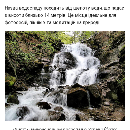
Назва водоспаду походить від шепоту води, що падає
з висоти близько 14 метрів. Це місце ідеальне для
фотосесій, пікніків та медитацій на природі.
Шипіт - найкрасивіший водоспад в Україні (фото: