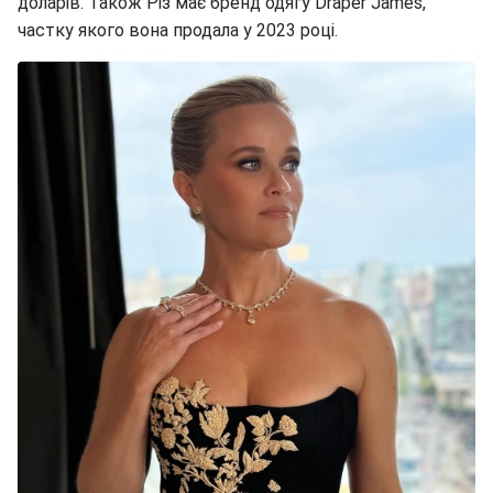
доларів. Також Різ має бренд одягу Draper James,
частку якого вона продала у 2023 році.