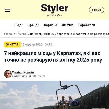
rbc.ua
Люди
Тренди
Корисне
Смачно
Гороскопи
Головна
›
Життя
›
7 найкращих місць у Карпатах, які вас точно не розчарують
ЖИТТЯ
12 червня 2025 · 09:10
7 найкращих місць у Карпатах, які вас
точно не розчарують влітку 2025 року
Фелікс Коркін
редактор стрічки новин