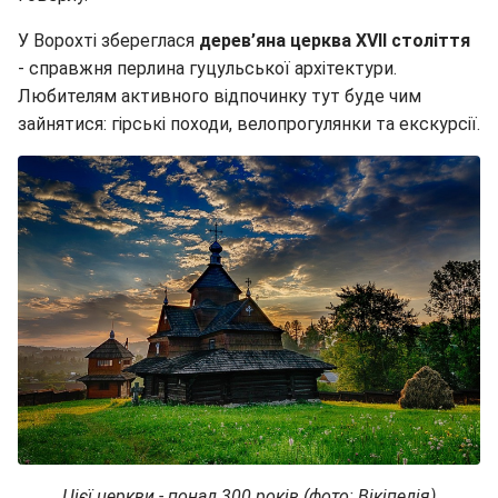
У Ворохті збереглася
дерев’яна церква XVII століття
- справжня перлина гуцульської архітектури.
Любителям активного відпочинку тут буде чим
зайнятися: гірські походи, велопрогулянки та екскурсії.
Цієї церкви - понад 300 років (фото: Вікіпедія)