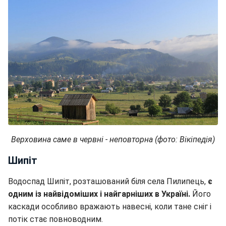
Верховина саме в червні - неповторна (фото: Вікіпедія)
Шипіт
Водоспад Шипіт, розташований біля села Пилипець,
є
одним із найвідоміших і найгарніших в Україні.
Його
каскади особливо вражають навесні, коли тане сніг і
потік стає повноводним.