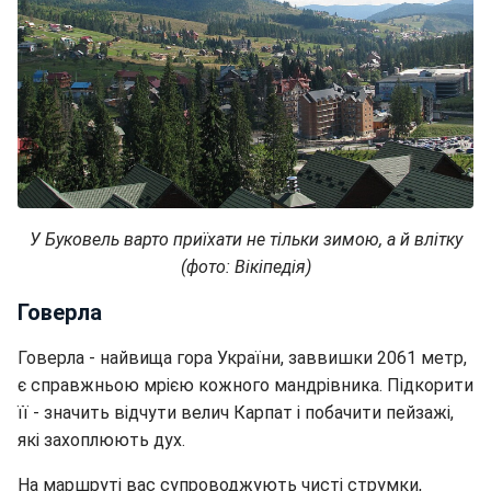
У Буковель варто приїхати не тільки зимою, а й влітку
(фото: Вікіпедія)
Говерла
Говерла - найвища гора України, заввишки 2061 метр,
є справжньою мрією кожного мандрівника. Підкорити
її - значить відчути велич Карпат і побачити пейзажі,
які захоплюють дух.
На маршруті вас супроводжують чисті струмки,