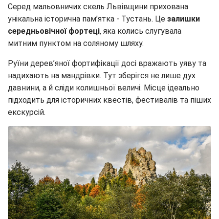
Серед мальовничих скель Львівщини прихована
унікальна історична пам’ятка - Тустань. Це
залишки
середньовічної фортеці
, яка колись слугувала
митним пунктом на соляному шляху.
Руїни дерев’яної фортифікації досі вражають уяву та
надихають на мандрівки. Тут зберігся не лише дух
давнини, а й сліди колишньої величі. Місце ідеально
підходить для історичних квестів, фестивалів та піших
екскурсій.