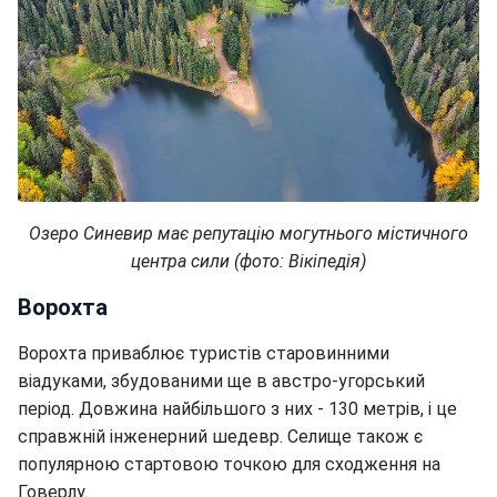
Озеро Синевир має репутацію могутнього містичного
центра сили (фото: Вікіпедія)
Ворохта
Ворохта приваблює туристів старовинними
віадуками, збудованими ще в австро-угорський
період. Довжина найбільшого з них - 130 метрів, і це
справжній інженерний шедевр. Селище також є
популярною стартовою точкою для сходження на
Говерлу.