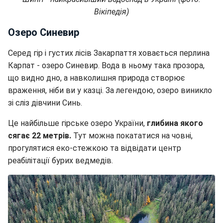
Вікіпедія)
Озеро Синевир
Серед гір і густих лісів Закарпаття ховається перлина
Карпат - озеро Синевир. Вода в ньому така прозора,
що видно дно, а навколишня природа створює
враження, ніби ви у казці. За легендою, озеро виникло
зі сліз дівчини Синь.
Це найбільше гірське озеро України,
глибина якого
сягає 22 метрів.
Тут можна покататися на човні,
прогулятися еко-стежкою та відвідати центр
реабілітації бурих ведмедів.