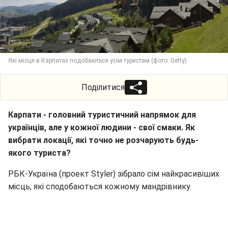
Які місця в Карпатах подобаються усім туристам (фото: Getty)
Поділитися
Карпати - головний туристичний напрямок для
українців, але у кожної людини - свої смаки. Як
вибрати локації, які точно не розчарують будь-
якого туриста?
РБК-Україна (проект Styler) зібрало сім найкрасивіших
місць, які сподобаються кожному мандрівнику.