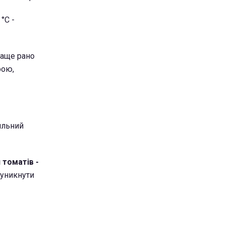
°C -
раще рано
рою,
ильний
 томатів -
 уникнути