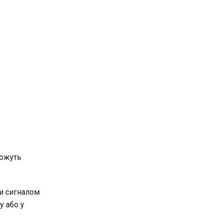
можуть
ти сигналом
у або у