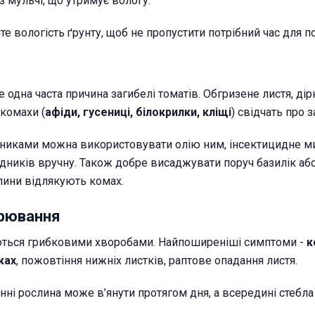
з мульчі, що утримує вологу.
е вологість ґрунту, щоб не пропустити потрібний час для п
 одна часта причина загибелі томатів. Обгризене листя, дірк
комахи (
афіди, гусениці, білокрилки, кліщі
) свідчать про 
дниками можна використовувати олію ним, інсектицидне м
дників вручну. Також добре висаджувати поруч базилік аб
слини відлякують комах.
орювання
ються грибковими хворобами. Найпоширеніші симптоми -
к
ках
, пожовтіння нижніх листків, раптове опадання листя.
ні рослина може в’янути протягом дня, а всередині стебла