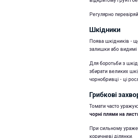
відкритому ґрунті бе
Регулярно перевіряйт
Шкідники
Поява шкідників - ще
залишки або видимі 
Для боротьби з шкі
збирати великих шкі
чорнобривці - ці ро
Грибкові захв
Томати часто уражу
чорні плями на лист
При сильному уражен
коричневі ділянки.