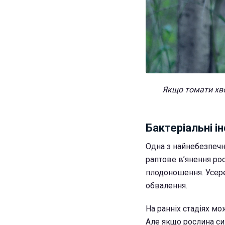
Якщо томати хво
Бактеріальні і
Одна з найнебезпечні
раптове в’янення ро
плодоношення. Усере
обвалення.
На ранніх стадіях м
Але якщо рослина си