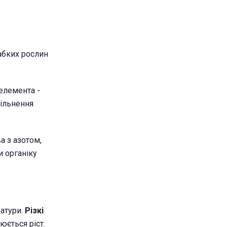
абких рослин
елемента -
вільнення
а з азотом,
 органіку
ратури.
Різкі
юється ріст.