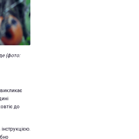
де (фото:
а викликає
дині
овтіє до
 інструкцією.
ібно