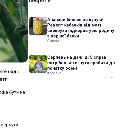
секрети
Ананаси більше не купую!
Рецепт кабачків від моєї
свекрухи підкорив усю родину
з першої банки
Смачно
Серпень на дачі: ці 5 справ
потрібно встигнути зробити до
початку осені
те надії.
Корисне
ити.
оже бути не
 звернути