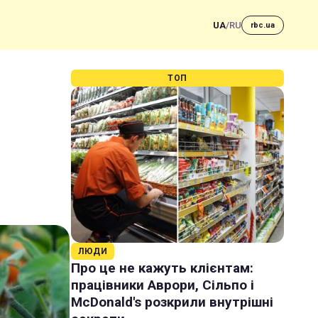
UA
/
RU
rbc.ua
ТОП
ЛЮДИ
Про це не кажуть клієнтам:
працівники Аврори, Сільпо і
McDonald's розкрили внутрішні