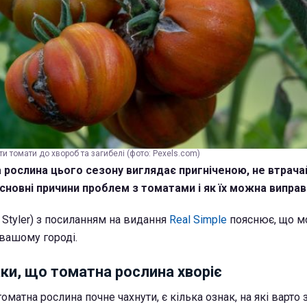
и томати до хвороб та загибелі (фото: Pexels.com)
рослина цього сезону виглядає пригніченою, не втрачай
сновні причини проблем з томатами і як їх можна виправ
 Styler) з посиланням на видання
Real Simple
пояснює, що м
 вашому городі.
ки, що томатна рослина хворіє
оматна рослина почне чахнути, є кілька ознак, на які варто