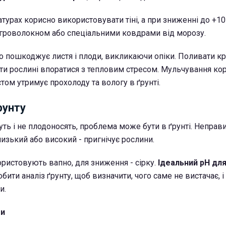
урах корисно використовувати тіні, а при зниженні до +10 
агроволокном або спеціальними ковдрами від морозу.
о пошкоджує листя і плоди, викликаючи опіки. Поливати к
ти рослині впоратися з тепловим стресом. Мульчування ко
ом утримує прохолоду та вологу в ґрунті.
рунту
уть і не плодоносять, проблема може бути в ґрунті. Неправ
низький або високий - пригнічує рослини.
ористовують вапно, для зниження - сірку.
Ідеальний pH для
бити аналіз ґрунту, щоб визначити, чого саме не вистачає, і
и.
ти