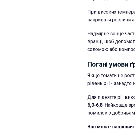
При високих температ
накривати рослини 
Надмірне сонце част
вранці, щоб допомог
соломою або компост
Погані умови ґ
Якщо томати не рост
рівень pH - занадто 
Для підняття pH вик
6,0-6,8
. Найкраще зро
помилок з добривам
Вас може зацікави