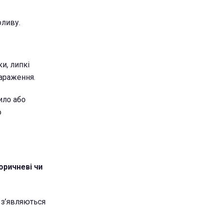
оливу.
и, липкі
зараження.
ило або
о
оричневі чи
 з’являються