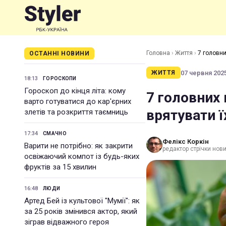
Головна
›
Життя
›
7 головни
ОСТАННІ НОВИНИ
07 червня 2025
ЖИТТЯ
18:13
ГОРОСКОПИ
Гороскоп до кінця літа: кому
7 головних 
варто готуватися до кар'єрних
врятувати 
злетів та розкриття таємниць
17:34
СМАЧНО
Фелікс Коркін
Варити не потрібно: як закрити
редактор стрічки нов
освіжаючий компот із будь-яких
фруктів за 15 хвилин
16:48
ЛЮДИ
Артед Бей із культової "Мумії": як
за 25 років змінився актор, який
зіграв відважного героя