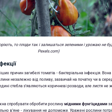
ріють, то плоди так і залишаться зеленими і урожаю не бу
Pexels.com)
нфекції
ших причин загибелі томатів - бактеріальна інфекція. Вон
слини незалежно від поливу, зазвичай на початку чи в сере
дині стебла з’являються коричневі розводи, але листя не ж
ожна спробувати обробити рослину
мідними фунгіцидами
за
льно в’яне - лікування не допоможе. Уражені рослини потр