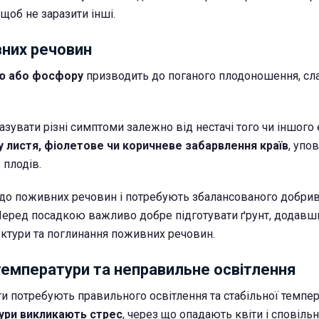
щоб не заразити інші.
них речовин
ію або фосфору
призводить до поганого плодоношення, сл
зувати різні симптоми залежно від нестачі того чи іншого 
 листя, фіолетове чи коричневе забарвлення країв
, упо
 плодів.
" до поживних речовин і потребують збалансованого добрив
Перед посадкою важливо добре підготувати ґрунт, додавши
ктури та поглинання поживних речовин.
температури та неправильне освітлення
ти потребують правильного освітлення та стабільної темпе
ури викликають стрес
, через що опадають квіти і сповільн