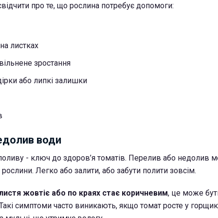
свідчити про те, що рослина потребує допомоги:
на листках
вільнене зростання
дірки або липкі залишки
в
едолив води
оливу - ключ до здоров’я томатів. Перелив або недолив 
рослини. Легко або залити, або забути полити зовсім.
листя жовтіє або по краях стає коричневим
, це може бу
Такі симптоми часто виникають, якщо томат росте у горщик