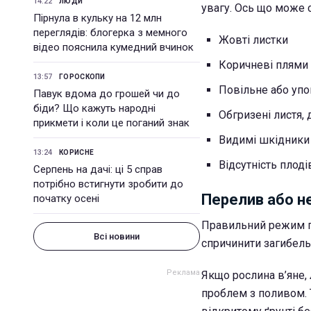
14:22
ЛЮДИ
увагу. Ось що може 
Пірнула в кульку на 12 млн
переглядів: блогерка з мемного
Жовті листки
відео пояснила кумедний вчинок
Коричневі плями 
13:57
ГОРОСКОПИ
Повільне або упо
Павук вдома до грошей чи до
біди? Що кажуть народні
Обгризені листя, 
прикмети і коли це поганий знак
Видимі шкідники
13:24
КОРИСНЕ
Відсутність плоді
Серпень на дачі: ці 5 справ
потрібно встигнути зробити до
Перелив або н
початку осені
Правильний режим п
Всі новини
спричинити загибель 
Якщо рослина в’яне,
проблем з поливом. 