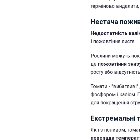
терміново видалити, 
Нестача пожив
Недостатність кал
і пожовтіння листя.
Рослини можуть пока
це
пожовтіння знизу
росту або відсутність
Томати - "вибагливі
фосфором і калієм. 
для покращення стру
Екстремальні 
Як і з поливом, тома
перепади температ