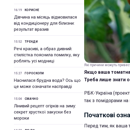
16:19
КОРИСНЕ
Дівчина на місяць відмовилася
від кондиціонеру для білизни:
результат вразив
15:52
ТРЕНДИ
Речі красиві, а образ дивний:
стилістка пояснила помилку, яку
роблять усі модниці
Які причини можуть привест
Якщо ваша томатна 
15:27
ГОРОСКОПИ
Треба лише знати о
Наснилася брудна вода? Ось що
це може означати насправді
РБК-Україна (проект
15:04
СМАЧНО
так з помідорами на
Лінивий рецепт огірків на зиму:
секрет хрусткої закуски без
Початкові озна
мороки
Перед тим, як ваша т