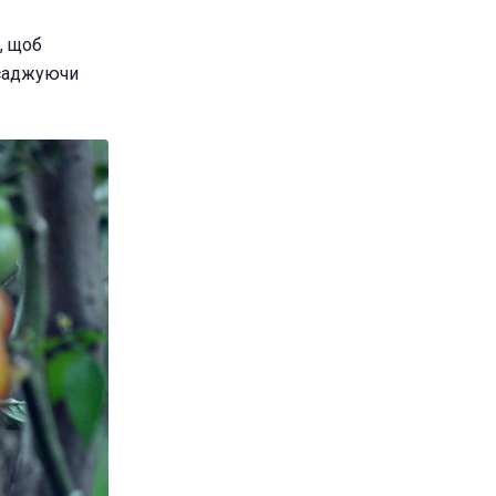
, щоб
зсаджуючи