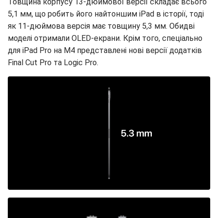
Товщина корпусу 13-дюймової версії складає всього
5,1 мм, що робить його найтоншим iPad в історії, тоді
як 11-дюймова версія має товщину 5,3 мм. Обидві
моделі отримали OLED-екрани. Крім того, спеціально
для iPad Pro на M4 представлені нові версії додатків
Final Cut Pro та Logic Pro.