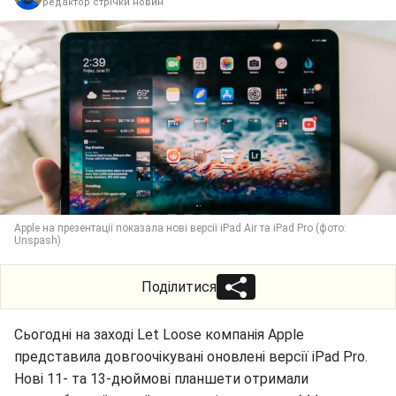
редактор стрічки новин
Apple на презентації показала нові версії iPad Air та iPad Pro (фото:
Unspash)
Поділитися
Сьогодні на заході Let Loose компанія Apple
представила довгоочікувані оновлені версії iPad Pro.
Нові 11- та 13-дюймові планшети отримали