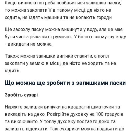
Якщо виникла потреба позбавитися залишків паски,
то можна закопати її в такому місці, де ніхто не
ходить, не їздять машини та не копають городи.
Ще засохлу паску можна викинути у воду, але це має
бути чиста річка чи струмочок. У болото чи мутну воду
- викидати не можна.
Також можна залишки випічки спалити, а попіл
закопати у землю в місці, де ніхто не ходить та не
їздить.
Що можна ще зробити з залишками паски
Зробіть сухарі
Наріжте залишки випічки на квадратні шматочки та
викладіть на деко. Розігрійте духовку на 100 градусів
та виключайте. У теплу духовку поставте деко та
залишіть підсихати. Такі сухарики можна подавати до