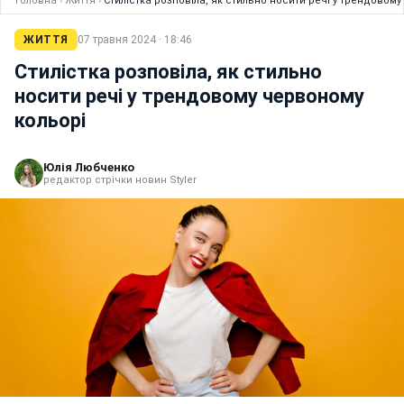
Головна
›
Життя
›
Стилістка розповіла, як стильно носити речі у трендовом
ЖИТТЯ
07 травня 2024 · 18:46
Стилістка розповіла, як стильно
носити речі у трендовому червоному
кольорі
Юлія Любченко
редактор стрічки новин Styler