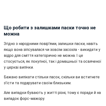
Що робити з залишками паски точно не
можна
Згідно з народними повір'ями, залишки паски, навіть
якщо вона зіпсувалася чи зовсім засохла - викидати у
відро для сміття категорично не можна. І це
стосується, як покупної, так і домашньої та освяченої
у церкві випічки.
Бажано випікати стільки пасок, скільки ви встигнете
з'їсти та подарувати своїм близьким.
Але випадки бувають у житті різні, тому є поради й на
випадок форс-мажору.