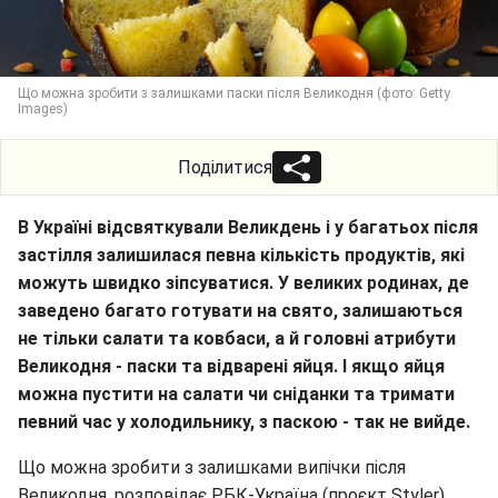
Що можна зробити з залишками паски після Великодня (фото: Getty
Images)
Поділитися
В Україні відсвяткували Великдень і у багатьох після
застілля залишилася певна кількість продуктів, які
можуть швидко зіпсуватися. У великих родинах, де
заведено багато готувати на свято, залишаються
не тільки салати та ковбаси, а й головні атрибути
Великодня - паски та відварені яйця. І якщо яйця
можна пустити на салати чи сніданки та тримати
певний час у холодильнику, з паскою - так не вийде.
Що можна зробити з залишками випічки після
Великодня, розповідає РБК-Україна (проєкт Styler).