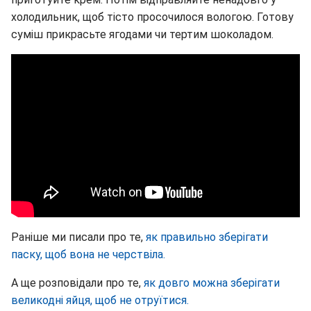
холодильник, щоб тісто просочилося вологою. Готову
суміш прикрасьте ягодами чи тертим шоколадом.
Раніше ми писали про те,
як правильно зберігати
паску, щоб вона не черствіла.
А ще розповідали про те,
як довго можна зберігати
великодні яйця, щоб не отруїтися.