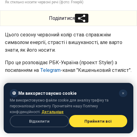
Як стильно носити червоні речі (фото: Freepik)
Поділитися
Цього сезону червоний колір став справжнім
символом енергії, страсті і вишуканості, але варто
знати, як його носити.
Про це розповідає РБК-Україна (проект Styler) з
посиланням на
Telegram
-канал "Кишеньковий стиліст".
🍪
Ми використовуємо cookie
✕
Ми використовуємо файли cookie для аналізу трафіку та
персоналізації контенту. Прочитайте нашу Політику
конфіденційності.
Детальніше
Відхилити
Прийняти всі