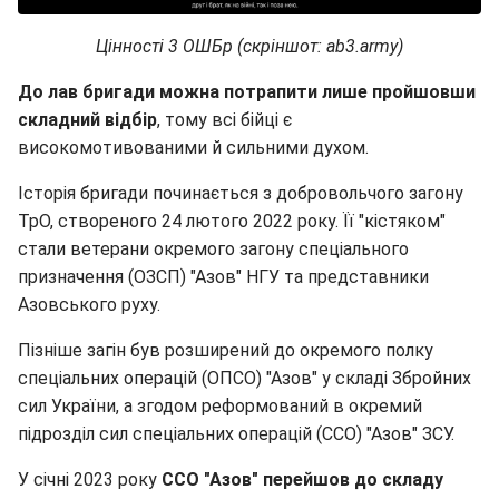
Цінності 3 ОШБр (скріншот: ab3.army)
До лав бригади можна потрапити лише пройшовши
складний відбір
, тому всі бійці є
високомотивованими й сильними духом.
Історія бригади починається з добровольчого загону
ТрО, створеного 24 лютого 2022 року. Її "кістяком"
стали ветерани окремого загону спеціального
призначення (ОЗСП) "Азов" НГУ та представники
Азовського руху.
Пізніше загін був розширений до окремого полку
спеціальних операцій (ОПСО) "Азов" у складі Збройних
сил України, а згодом реформований в окремий
підрозділ сил спеціальних операцій (ССО) "Азов" ЗСУ.
У січні 2023 року
ССО "Азов" перейшов до складу