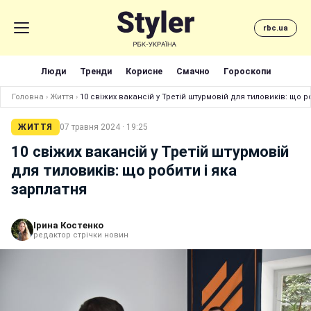
rbc.ua
Люди
Тренди
Корисне
Смачно
Гороскопи
Головна
›
Життя
›
10 свіжих вакансій у Третій штурмовій для тиловиків: що р
ЖИТТЯ
07 травня 2024 · 19:25
10 свіжих вакансій у Третій штурмовій
для тиловиків: що робити і яка
зарплатня
Ірина Костенко
редактор стрічки новин