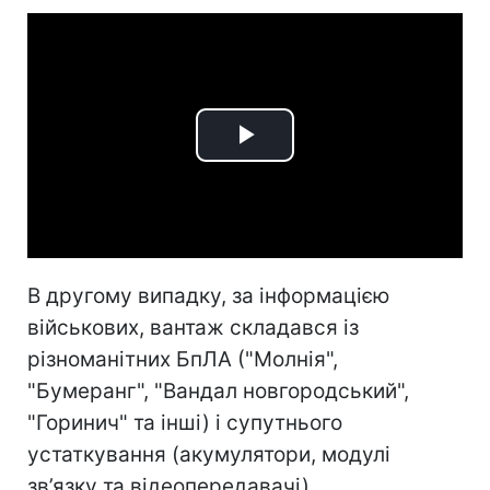
Play
Video
В другому випадку, за інформацією
військових, вантаж складався із
різноманітних БпЛА ("Молнія",
"Бумеранг", "Вандал новгородський",
"Горинич" та інші) і супутнього
устаткування (акумулятори, модулі
зв’язку та відеопередавачі).