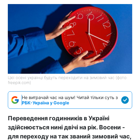
Цієї осені українці будуть переходити на зимовий час (фото:
freepik.com)
Не витрачай час на шум! Читай тільки суть з
РБК-Україна у Google
Переведення годинників в Україні
здійснюється нині двічі на рік. Восени -
для переходу на так званий зимовий час,