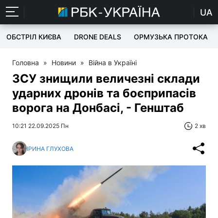
UA
ОБСТРІЛ КИЄВА
DRONE DEALS
ОРМУЗЬКА ПРОТОКА
Головна
»
Новини
»
Війна в Україні
ЗСУ знищили величезні склади
ударних дронів та боєприпасів
ворога на Донбасі, - Генштаб
10:21 22.09.2025 Пн
2 хв
ІРИНА ГЛУХОВА