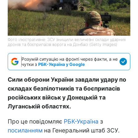
Фото ілюстративне: ЗСУ знищили величезні склади ударних
дронів та боєприпасів ворога на Донбасі (Getty Images)
Розумій ситуацію на фронті через факти, а не
чутки з
РБК-Україна у Google
Сили оборони України завдали удару по
складах безпілотників та боєприпасів
російських військ у Донецькій та
Луганській областях.
Про це повідомляє
РБК-Україна
з
посиланням
на Генеральний штаб ЗСУ.