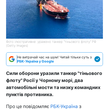
Фото ілюстративне: уражено танкер "тіньового флоту" РФ
(Getty Images)
Не витрачай час на шум! Читай тільки суть з
РБК-Україна у Google
Сили оборони уразили танкер "тіньового
флоту" Росії у Чорному морі, два
автомобільні мости та низку командних
пунктів противника.
Про це повідомляє
РБК-Україна
з