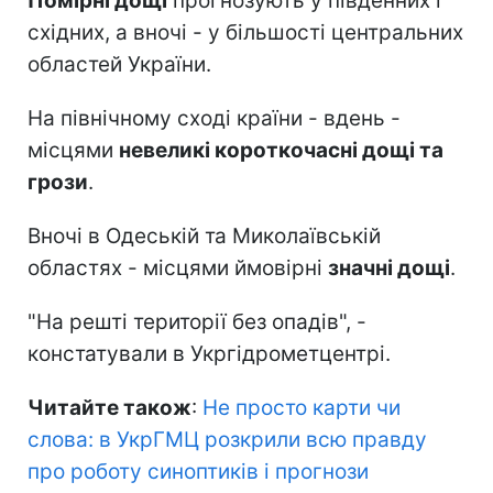
Помірні дощі
прогнозують у південних і
східних, а вночі - у більшості центральних
областей України.
На північному сході країни - вдень -
місцями
невеликі короткочасні дощі та
грози
.
Вночі в Одеській та Миколаївській
областях - місцями ймовірні
значні дощі
.
"На решті території без опадів", -
констатували в Укргідрометцентрі.
Читайте також
:
Не просто карти чи
слова: в УкрГМЦ розкрили всю правду
про роботу синоптиків і прогнози