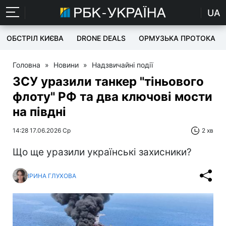
UA
ОБСТРІЛ КИЄВА
DRONE DEALS
ОРМУЗЬКА ПРОТОКА
Головна
»
Новини
»
Надзвичайні події
ЗСУ уразили танкер "тіньового
флоту" РФ та два ключові мости
на півдні
14:28 17.06.2026 Ср
2 хв
Що ще уразили українські захисники?
ІРИНА ГЛУХОВА