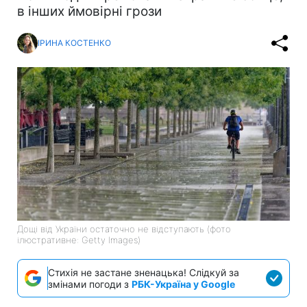
в інших ймовірні грози
ІРИНА КОСТЕНКО
Дощі від України остаточно не відступають (фото
ілюстративне: Getty Images)
Стихія не застане зненацька! Слідкуй за
змінами погоди з
РБК-Україна у Google