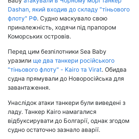
Baby
атакували в Чорному морі танкер
Dashan, який входив до складу "тіньового
флоту" РФ
. Судно маскувало свою
приналежність, ходячи під прапором
Коморських островів.
Перед цим безпілотники Sea Baby
уразили
ще два танкери російського
"тіньового флоту" - Kairo та Virat
. Обидва
судна прямували до Новоросійська для
завантаження.
Унаслідок атаки танкери були виведені з
ладу. Танкер Kairo намагалися
відбуксирувати до Болгарії, однак згодом
судно остаточно зазнало аварії.