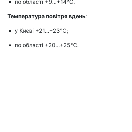
по області +9...+14°С.
Температура повітря вдень
:
у Києві +21...+23°С;
по області +20...+25°С.