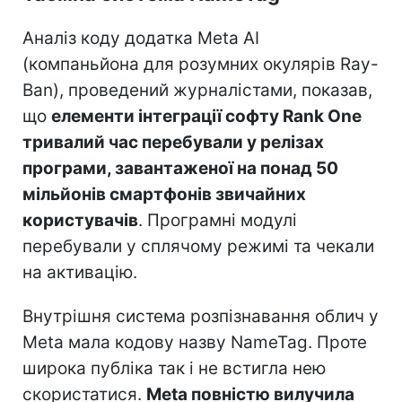
Аналіз коду додатка Meta AI
(компаньйона для розумних окулярів Ray-
Ban), проведений журналістами, показав,
що
елементи інтеграції софту Rank One
тривалий час перебували у релізах
програми, завантаженої на понад 50
мільйонів смартфонів звичайних
користувачів
. Програмні модулі
перебували у сплячому режимі та чекали
на активацію.
Внутрішня система розпізнавання облич у
Meta мала кодову назву NameTag. Проте
широка публіка так і не встигла нею
скористатися.
Meta повністю вилучила