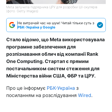
Meta залучила підрядника ЦРУ для розробки ШІ-окулярів
(фото: Getty Images)
Не витрачай час на шум! Читай тільки суть з
РБК-Україна у Google
Стало відомо, що Meta використовувала
програмне забезпечення для
розпізнавання облич від компанії Rank
One Computing. Стартап є прямим
постачальником систем стеження для
Міністерства війни США, ФБР та ЦРУ.
Про це інформує
РБК-Україна
з
посиланням на розслідування
Wired
.