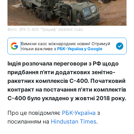
Фото: ЗРК С-400 "Триумф" (doblest club)
Вимкни хаос міжнародних новин! Отримуй
тільки важливе з
РБК-Україна у Google
Індія розпочала переговори з РФ щодо
придбання п’яти додаткових зенітно-
ракетних комплексів С-400. Початковий
контракт на постачання п'яти комплектів
С-400 було укладено у жовтні 2018 року.
Про це повідомляє
РБК-Україна
з
посиланням на
Hindustan Times
.