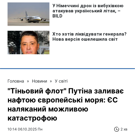
Головна
»
Новини
»
У світі
"Тіньовий флот" Путіна заливає
нафтою європейські моря: ЄС
наляканий можливою
катастрофою
10:14 06.10.2025 Пн
2 хв