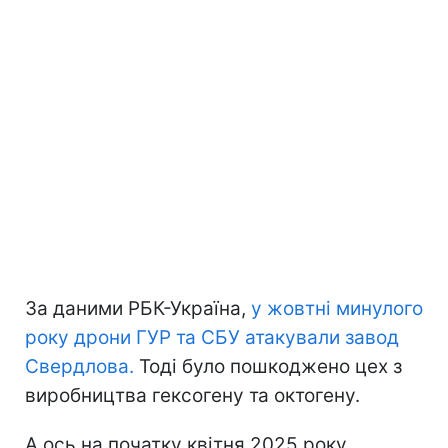
За даними РБК-Україна,
у жовтні минулого
року дрони ГУР та СБУ атакували завод
Свердлова.
Тоді було пошкоджено цех з
виробництва гексогену та октогену.
А ось на початку квітня 2025 року