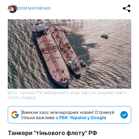
ЮЛІЯ МАЛОВІЧКО
Фото: танкери РФ забруднюють води Європи скидами нафти
(Getty Images)
Вимкни хаос міжнародних новин! Отримуй
тільки важливе з
РБК-Україна у Google
Танкери "тіньового флоту" РФ