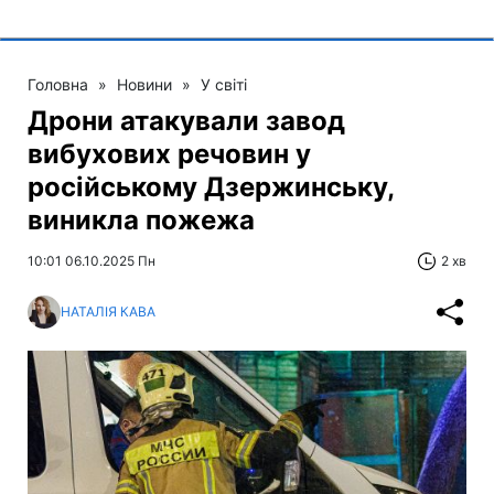
Головна
»
Новини
»
У світі
Дрони атакували завод
вибухових речовин у
російському Дзержинську,
виникла пожежа
10:01 06.10.2025 Пн
2 хв
НАТАЛІЯ КАВА