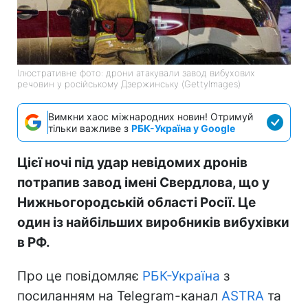
Ілюстративне фото: дрони атакували завод вибухових
речовин у російському Дзержинську (GettyImages)
Вимкни хаос міжнародних новин! Отримуй
тільки важливе з
РБК-Україна у Google
Цієї ночі під удар невідомих дронів
потрапив завод імені Свердлова, що у
Нижньогородській області Росії. Це
один із найбільших виробників вибухівки
в РФ.
Про це повідомляє
РБК-Україна
з
посиланням на Telegram-канал
ASTRA
та