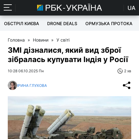
UA
ОБСТРІЛ КИЄВА
DRONE DEALS
ОРМУЗЬКА ПРОТОКА
Головна
»
Новини
»
У світі
ЗМІ дізналися, який вид зброї
зібралась купувати Індія у Росії
10:28 06.10.2025 Пн
2 хв
ІРИНА ГЛУХОВА