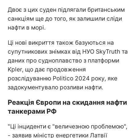
Двоє з цих суден підлягали британським
санкціям ще до того, як залишили сліди
нафти в морі.
Ці нові викриття також базуються на
супутникових знімках від НУО SkyTruth та
даних про судноплавство з платформи
Kpler, що дає продовження
розслідуванню Politico 2024 року, яке
задокументувало розливи нафти.
Реакція Європи на скидання нафти
танкерами РФ
"Ці інциденти є "величезною проблемою",
- заявив міністр енергетики Латвії