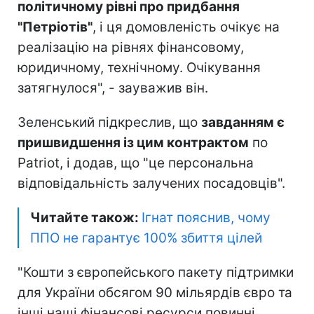
політичному рівні про придбання
"Петріотів"
, і ця домовленість очікує на
реалізацію на рівнях фінансовому,
юридичному, технічному. Очікування
затягнулося", - зауважив він.
Зеленський підкреслив, що
завданням є
пришвидшення із цим контрактом
по
Patriot, і додав, що "це персональна
відповідальність залучених посадовців".
Читайте також:
Ігнат пояснив, чому
ППО не гарантує 100% збиття цілей
"Кошти з європейського пакету підтримки
для України обсягом 90 мільярдів євро та
інші наші фінансові ресурси повинні