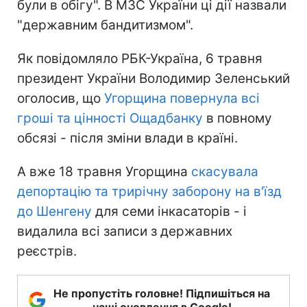
були в обігу". В МЗС України ці дії назвали
"державним бандитизмом".
Як повідомляло РБК-Україна, 6 травня
президент України Володимир Зеленський
оголосив, що
Угорщина повернула всі
гроші та цінності Ощадбанку
в повному
обсязі - після зміни влади в країні.
А вже 18 травня Угорщина
скасувала
депортацію та трирічну заборону на в'їзд
до Шенгену
для семи інкасаторів - і
видалила всі записи з державних
реєстрів.
Не пропустіть головне! Підпишіться на
наші оновлення в Google!