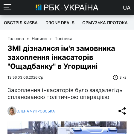
UA
ОБСТРІЛ КИЄВА
DRONE DEALS
ОРМУЗЬКА ПРОТОКА
Головна
»
Новини
»
Політика
ЗМІ дізналися ім'я замовника
захоплення інкасаторів
"Ощадбанку" в Угорщині
13:56 03.06.2026 Ср
3 хв
Захоплення інкасаторів було заздалегідь
спланованою політичною операцією
ОЛЕНА ЧУПРОВСЬКА