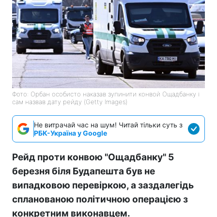
Фото: Орбан особисто наказав зупинити конвой Ощадбанку і
сам назвав дату рейду (Getty Images)
Не витрачай час на шум! Читай тільки суть з
РБК-Україна у Google
Рейд проти конвою "Ощадбанку" 5
березня біля Будапешта був не
випадковою перевіркою, а заздалегідь
спланованою політичною операцією з
конкретним виконавцем.