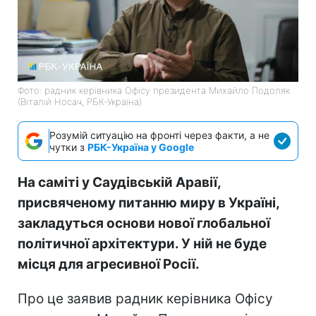
Фото: радник керівника Офісу президента Михайло Подоляк
(Віталій Носач, РБК-Україна)
Розумій ситуацію на фронті через факти, а не
чутки з
РБК-Україна у Google
На саміті у Саудівській Аравії,
присвяченому питанню миру в Україні,
закладуться основи нової глобальної
політичної архітектури. У ній не буде
місця для агресивної Росії.
Про це заявив радник керівника Офісу