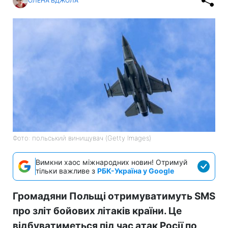
ОЛЕНА БДЖОЛА
Фото: польський винищувач (Getty Images)
Вимкни хаос міжнародних новин! Отримуй
тільки важливе з
РБК-Україна у Google
Громадяни Польщі отримуватимуть SMS
про зліт бойових літаків країни. Це
відбуватиметься під час атак Росії по