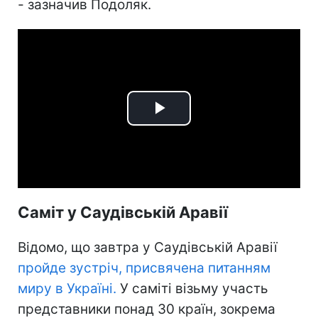
- зазначив Подоляк.
Play
Video
Саміт у Саудівській Аравії
Відомо, що завтра у Саудівській Аравії
пройде зустріч, присвячена питанням
миру в Україні.
У саміті візьму участь
представники понад 30 країн, зокрема