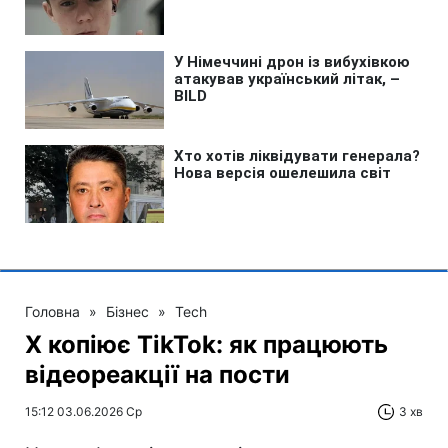
Головна
»
Бізнес
»
Tech
X копіює TikTok: як працюють
відеореакції на пости
15:12 03.06.2026 Ср
3 хв