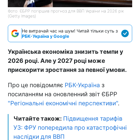
Фото: ЄБРР погіршив прогноз для ВВП України на 2026 рік
(Getty Images)
Не витрачай час на шум! Читай тільки суть з
РБК-Україна у Google
Українська економіка знизить темпи у
2026 році. Але у 2027 році може
прискорити зростання за певної умови.
Про це повідомляє
РБК-Україна
з
посиланням на оновленний звіт ЄБРР
"Регіональні економічні перспективи"
.
Читайте також:
Підвищення тарифів
УЗ: ФРУ попередила про катастрофічні
наслідки для ВВП