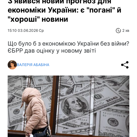
З'явився новий прогноз для
економіки України: є "погані" й
"хороші" новини
15:10 03.06.2026 Ср
2 хв
Що було б з економікою України без війни?
ЄБРР дав оцінку у новому звіті
ВАЛЕРІЯ АБАБІНА