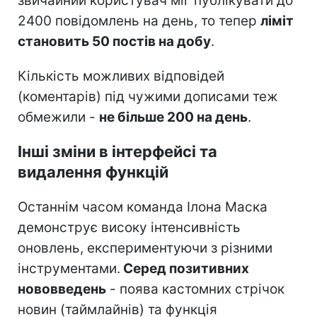
звичайний користувач міг публікувати до
2400 повідомлень на день, то тепер
ліміт
становить 50 постів на добу
.
Кількість можливих відповідей
(коментарів) під чужими дописами теж
обмежили -
не більше 200 на день
.
Інші зміни в інтерфейсі та
видалення функцій
Останнім часом команда Ілона Маска
демонструє високу інтенсивність
оновлень, експериментуючи з різними
інструментами.
Серед позитивних
нововведень
- поява кастомних стрічок
новин (таймлайнів) та функція