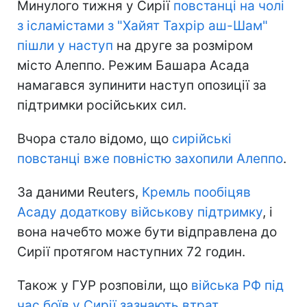
Минулого тижня у Сирії
повстанці на чолі
з ісламістами з "Хайят Тахрір аш-Шам"
пішли у наступ
на друге за розміром
місто Алеппо. Режим Башара Асада
намагався зупинити наступ опозиції за
підтримки російських сил.
Вчора стало відомо, що
сирійські
повстанці вже повністю захопили Алеппо
.
За даними Reuters,
Кремль пообіцяв
Асаду додаткову військову підтримку
, і
вона начебто може бути відправлена до
Сирії протягом наступних 72 годин.
Також у ГУР розповіли, що
війська РФ під
час боїв у Сирії зазнають втрат
.