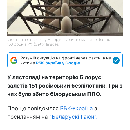
Ілюстративне фото: у Білорусь у листопаді залетіло понад
150 дронів РФ (Getty Images)
Розумій ситуацію на фронті через факти, а не
чутки з
РБК-Україна у Google
У листопаді на територію Білорусі
залетів 151 російський безпілотник. Три з
них було збито білоруським ППО.
Про це повідомляє
РБК-Україна
з
посиланням на
"Беларускі Гаюн".