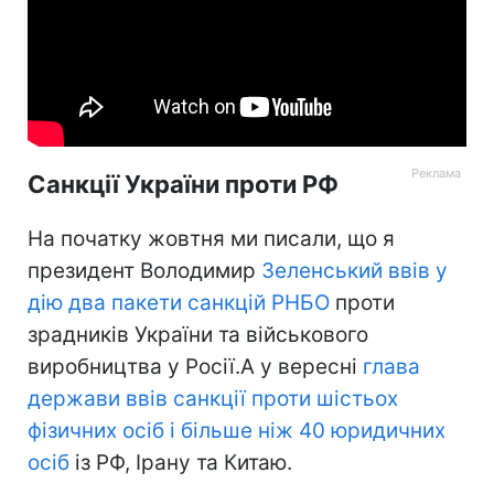
Санкції України проти РФ
На початку жовтня ми писали, що я
президент Володимир
Зеленський ввів у
дію два пакети санкцій РНБО
проти
зрадників України та військового
виробництва у Росії.А у вересні
глава
держави ввів санкції проти шістьох
фізичних осіб і більше ніж 40 юридичних
осіб
із РФ, Ірану та Китаю.