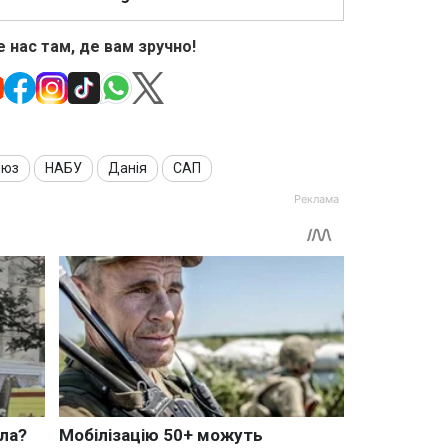
 нас там, де вам зручно!
оюз
НАБУ
Данія
САП