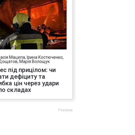
асія Мацепа, Ірина Костюченко,
Дощатов, Марія Волощук
нес під прицілом: чи
ати дефіциту та
ибка цін через удари
по складах