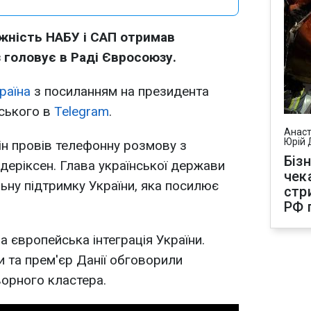
жність НАБУ і САП отримав
з головує в Раді Євросоюзу.
раїна
з посиланням на президента
ського в
Telegram
.
Анаст
Юрій 
ін провів телефонну розмову з
Біз
деріксен. Глава української держави
чек
льну підтримку України, яка посилює
стр
РФ 
 європейська інтеграція України.
и та прем'єр Данії обговорили
орного кластера.