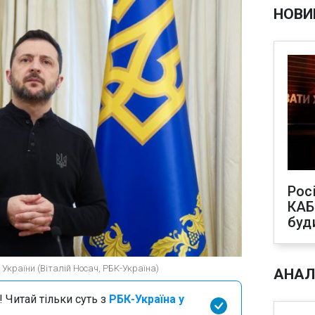
НОВИ
Рос
КАБ
буд
України (Віталій Носач, РБК-Україна)
АНАЛ
 Читай тільки суть з
РБК-Україна у