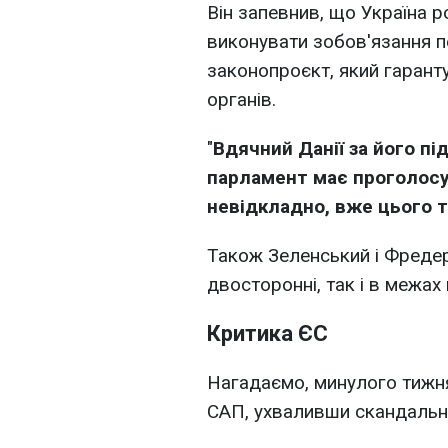
Він запевнив, що Україна р
виконувати зобов'язання п
законопроєкт, який гарант
органів.
"
Вдячний Данії за його п
парламент має проголосу
невідкладно, вже цього 
Також Зеленський і Фредер
двосторонні, так і в межа
Критика ЄС
Нагадаємо, минулого тижн
САП, ухваливши скандальн