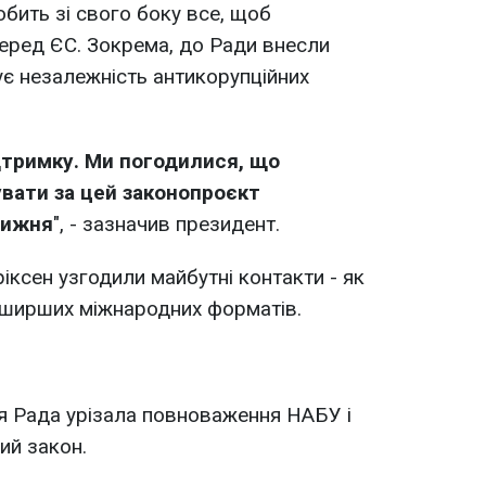
обить зі свого боку все, щоб
еред ЄС. Зокрема, до Ради внесли
ує незалежність антикорупційних
ідтримку. Ми погодилися, що
вати за цей законопроєкт
тижня
", - зазначив президент.
іксен узгодили майбутні контакти - як
х ширших міжнародних форматів.
я Рада урізала повноваження НАБУ і
ий закон.