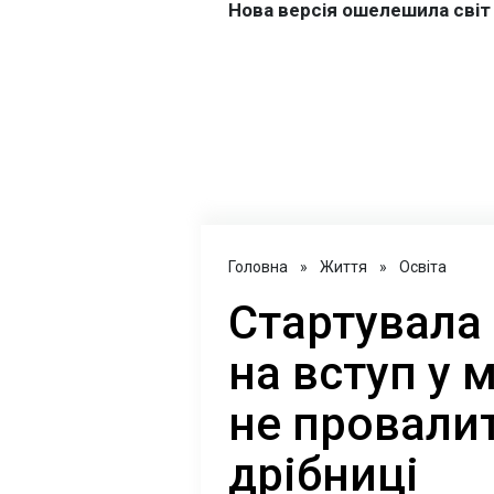
Головна
»
Життя
»
Освіта
Стартувала 
на вступ у 
не провалит
дрібниці