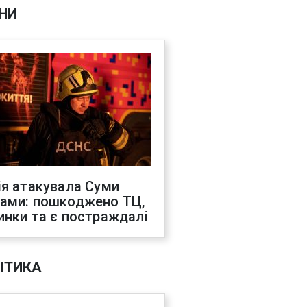
НИ
ія атакувала Суми
ами: пошкоджено ТЦ,
инки та є постраждалі
ІТИКА