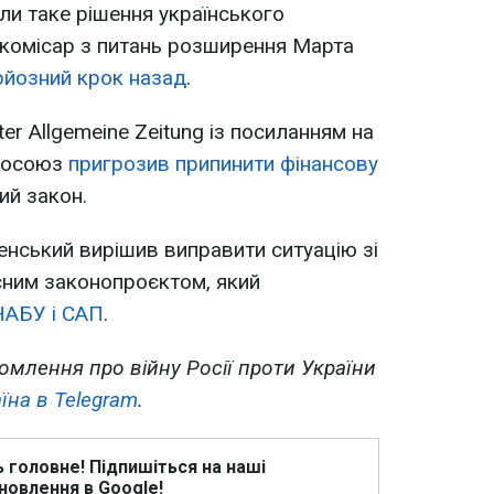
и таке рішення українського
окомісар з питань розширення Марта
рйозний крок назад
.
er Allgemeine Zeitung із посиланням на
росоюз
пригрозив припинити фінансову
ий закон.
нський вирішив виправити ситуацію зі
ним законопроєктом, який
НАБУ і САП
.
омлення про війну Росії проти України
їна в Telegram
.
ь головне! Підпишіться на наші
новлення в Google!