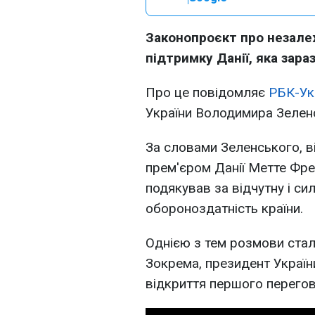
Законопроєкт про незале
підтримку Данії, яка зара
Про це повідомляє
РБК-Ук
України Володимира Зелен
За словами Зеленського, в
прем'єром Данії Метте Фре
подякував за відчутну і си
обороноздатність країни.
Однією з тем розмови стала
Зокрема, президент Україн
відкриття першого перегов