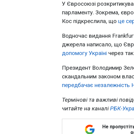
У Євросоюзі розкритикувал
парламенту. Зокрема, євр
Кос підкреслила, що
це се
Водночас видання Frankfurt
джерела написало, що Єв
допомогу Україні
через так
Президент Володимир Зеле
скандальним законом влас
передбачає незалежність 
Термінові та важливі повід
читайте на каналі
РБК-Укра
Не пропустіт
о