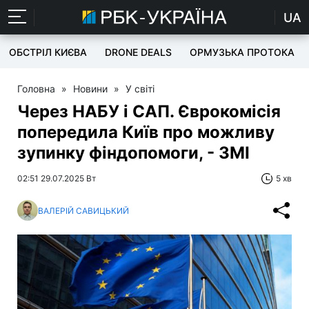
UA
ОБСТРІЛ КИЄВА
DRONE DEALS
ОРМУЗЬКА ПРОТОКА
Головна
»
Новини
»
У світі
Через НАБУ і САП. Єврокомісія
попередила Київ про можливу
зупинку фіндопомоги, - ЗМІ
02:51 29.07.2025 Вт
5 хв
ВАЛЕРІЙ САВИЦЬКИЙ