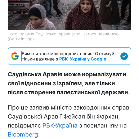
Фото: позиція Саудівської Аравії залишається незмінною
(Getty Images)
Вимкни хаос міжнародних новин! Отримуй
тільки важливе з
РБК-Україна у Google
Саудівська Аравія може нормалізувати
свої відносини з Ізраїлем, але тільки
після створення палестинської держави.
Про це заявив міністр закордонних справ
Саудівської Аравії Фейсал бін Фархан,
повідомляє
РБК-Україна
з посиланням на
Bloomberg
.