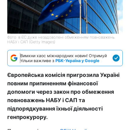
Фото: в ЄС дуже незадоволені обмеженням повноважень
НАБУ і САП (Getty Images)
Вимкни хаос міжнародних новин! Отримуй
тільки важливе з
РБК-Україна у Google
Європейська комісія пригрозила Україні
повним припиненням фінансової
допомоги через закон про обмеження
повноважень НАБУ і САП та
підпорядкування їхньої діяльності
генпрокурору.