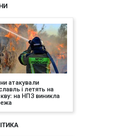
НИ
ни атакували
славль і летять на
кву: на НПЗ виникла
жежа
ІТИКА