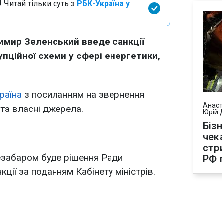
 Читай тільки суть з
РБК-Україна у
имир Зеленський введе санкції
упційної схеми у сфері енергетики,
раїна
з посиланням на звернення
Анаст
 та власні джерела.
Юрій 
Біз
чек
стр
езабаром буде рішення Ради
РФ 
кції за поданням Кабінету міністрів.