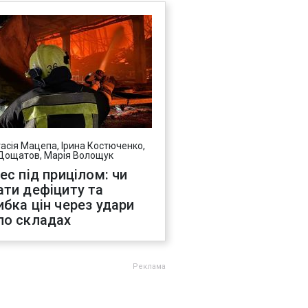
асія Мацепа, Ірина Костюченко,
Дощатов, Марія Волощук
нес під прицілом: чи
ати дефіциту та
ибка цін через удари
по складах