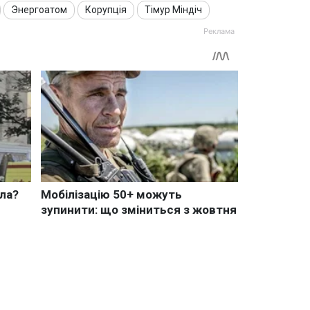
Энергоатом
Корупція
Тімур Міндіч