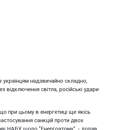
аз українцям надзвичайно складно,
ез відключення світла, російські удари
о при цьому в енергетиці ще якісь
застосування санкцій проти двох
раві НАБУ щодо "Енергоатому", - додав