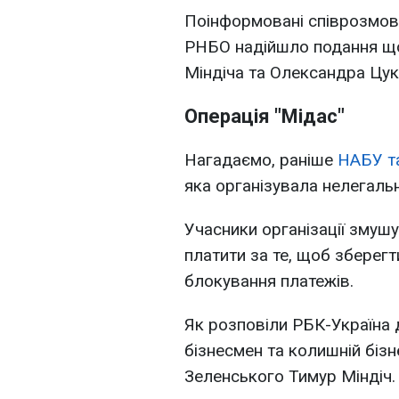
Поінформовані співрозмов
РНБО надійшло подання що
Міндіча та Олександра Цу
Операція "Мідас"
Нагадаємо, раніше
НАБУ та
яка організувала нелегальн
Учасники організації змуш
платити за те, щоб зберегт
блокування платежів.
Як розповіли РБК-Україна
бізнесмен та колишній біз
Зеленського Тимур Міндіч.