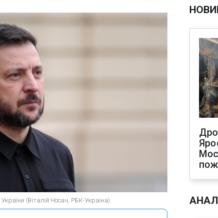
НОВИ
Дро
Яро
Мос
по
АНАЛ
України (Віталій Носач, РБК-Україна)