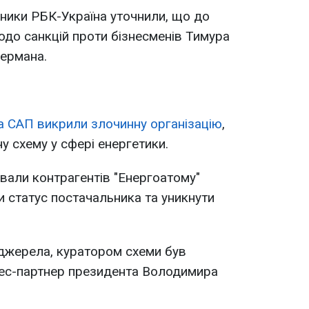
ники РБК-Україна уточнили, що до
до санкцій проти бізнесменів Тимура
кермана.
 САП викрили злочинну організацію
,
у схему у сфері енергетики.
ували контрагентів "Енергоатому"
и статус постачальника та уникнути
 джерела, куратором схеми був
нес-партнер президента Володимира