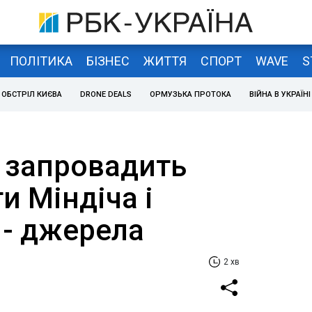
ПОЛІТИКА
БІЗНЕС
ЖИТТЯ
СПОРТ
WAVE
S
ОБСТРІЛ КИЄВА
DRONE DEALS
ОРМУЗЬКА ПРОТОКА
ВІЙНА В УКРАЇНІ
 запровадить
и Міндіча і
 - джерела
2 хв