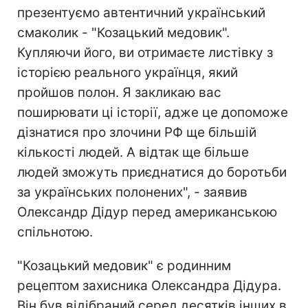
презентуємо автентичний український
смаколик - "Козацький медовик".
Купляючи його, ви отримаєте листівку з
історією реального українця, який
пройшов полон. Я закликаю вас
поширювати ці історії, адже це допоможе
дізнатися про злочини РФ ще більшій
кількості людей. А відтак ще більше
людей зможуть приєднатися до боротьби
за українських полонених", - заявив
Олександр Дідур перед американською
спільнотою.
"Козацький медовик" є родинним
рецептом захисника Олександра Дідура.
Він був відібраний серед десятків інших в