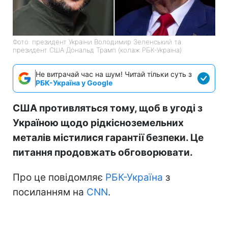
Фото: президент України Володимир Зеленський та
президент США Дональд Трамп (колаж РБК-Україна)
Не витрачай час на шум! Читай тільки суть з
РБК-Україна у Google
США противляться тому, щоб в угоді з
Україною щодо рідкісноземельних
металів містилися гарантії безпеки. Це
питання продовжать обговорювати.
Про це повідомляє
РБК-Україна
з
посиланням на
CNN
.