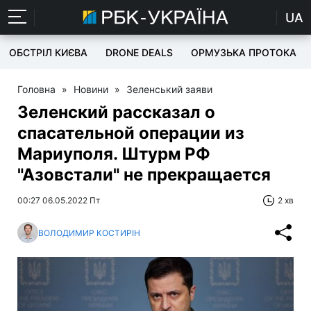
UA
ОБСТРІЛ КИЄВА
DRONE DEALS
ОРМУЗЬКА ПРОТОКА
Головна
»
Новини
»
Зеленський заяви
Зеленский рассказал о
спасательной операции из
Мариуполя. Штурм РФ
"Азовстали" не прекращается
00:27 06.05.2022 Пт
2 хв
ВОЛОДИМИР КОСТИРІН