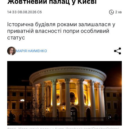
Жовтневий палац у Києві
14:33 08.08.2026 Сб
2 хв
Історична будівля роками залишалася у
приватній власності попри особливий
статус
МАРІЯ НАУМЕНКО
Фото: Жовтневий палац у Києві (facebook.com/OctoberPalace)