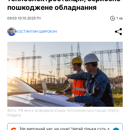
пошкоджене обладнання
09:53 10.10.2025 Пт
1 хв
КОСТЯНТИН ШИРОКУН
Фото: РФ вночі атакувала кілька теплоелектростанцій (Getty
Images)
Не витрачай час на шум! Читай тільки суть з