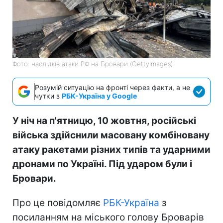
Фото: наслідків атаки РФ на Бровари (GettyImages)
Розумій ситуацію на фронті через факти, а не
чутки з
РБК-Україна у Google
У ніч на п'ятницю, 10 жовтня, російські
війська здійснили масовану комбіновану
атаку ракетами різних типів та ударними
дронами по Україні. Під ударом були і
Бровари.
Про це повідомляє
РБК-Україна
з
посиланням на міського голову Броварів