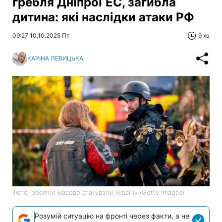
гребля ДніпроГЕС, загибла
дитина: які наслідки атаки РФ
09:27 10.10.2025 Пт
9 хв
КАРІНА ЛЕВИЦЬКА
Фото: росіяни масово атакували Україну (Getty Images)
Розумій ситуацію на фронті через факти, а не