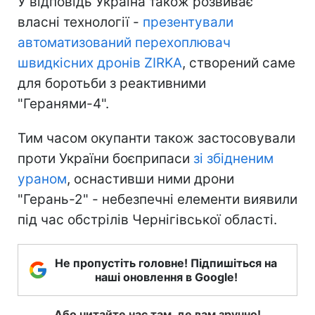
У відповідь Україна також розвиває
власні технології -
презентували
автоматизований перехоплювач
швидкісних дронів ZIRKA
, створений саме
для боротьби з реактивними
"Геранями-4".
Тим часом окупанти також застосовували
проти України боєприпаси
зі збідненим
ураном
, оснастивши ними дрони
"Герань-2" - небезпечні елементи виявили
під час обстрілів Чернігівської області.
Не пропустіть головне! Підпишіться на
наші оновлення в Google!
Або читайте нас там, де вам зручно!