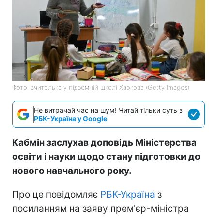
Фото: вчителька у підземній школі Харкова (Getty Images)
Не витрачай час на шум! Читай тільки суть з
РБК-Україна у Google
Кабмін заслухав доповідь Міністерства
освіти і науки щодо стану підготовки до
нового навчального року.
Про це повідомляє
РБК-Україна
з
посиланням на заяву прем'єр-міністра