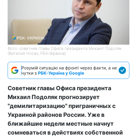
Фото: советник главы Офиса президента Михаил Подоляк
(Виталий Носач, РБК-Украина)
Розумій ситуацію на фронті через факти, а не
чутки з
РБК-Україна у Google
Советник главы Офиса президента
Михаил Подоляк прогнозирует
"демилитаризацию" приграничных с
Украиной районов России. Уже в
ближайшие недели местные начнут
сомневаться в действиях собственной