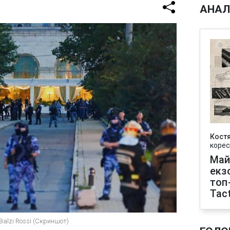
АНАЛ
Кост
корес
Май
екз
топ
Tact
 Balzi Rossi (Скриншот)