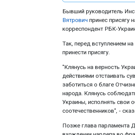
Бывший руководитель Инс
Вятрович
принес присягу н
корреспондент РБК-Украин
Так, перед вступлением н
принести присягу.
"Клянусь на верность Укр
действиями отстаивать су
заботиться о благе Отчизн
народа. Клянусь соблюдат
Украины, исполнять свои о
соотечественников", - ска
Позже глава парламента 
вхождении нардепа во фра