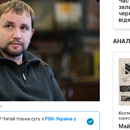
Час
зал
чер
від
АНАЛ
а)
Кост
корес
 Читай тільки суть з
РБК-Україна у
Май