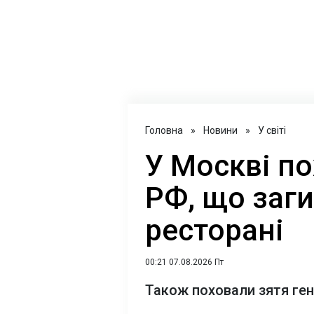
Головна
»
Новини
»
У світі
У Москві п
РФ, що заги
ресторані
00:21 07.08.2026 Пт
Також поховали зятя ге