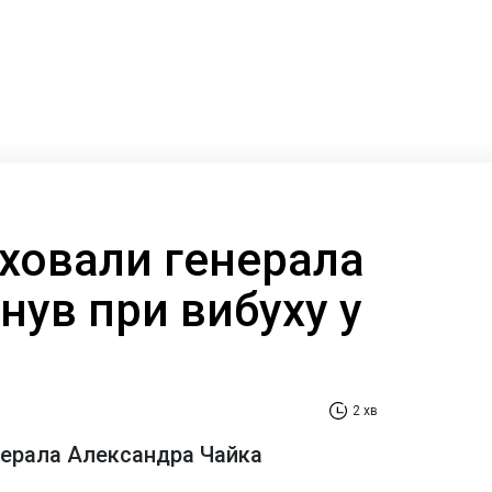
оховали генерала
нув при вибуху у
2 хв
нерала Александра Чайка