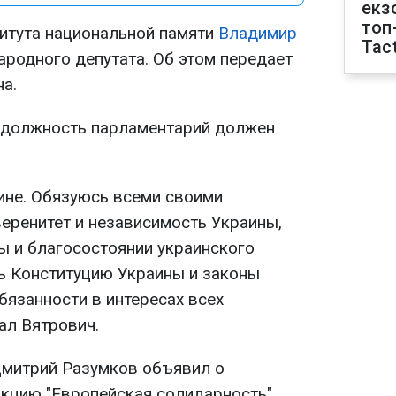
екз
топ
итута национальной памяти
Владимир
Tact
ародного депутата. Об этом передает
а.
а должность парламентарий должен
аине. Обязуюсь всеми своими
веренитет и независимость Украины,
ы и благосостоянии украинского
ь Конституцию Украины и законы
бязанности в интересах всех
зал Вятрович.
Дмитрий Разумков объявил о
кцию "Европейская солидарность".