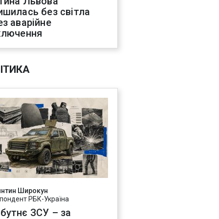
тина Львова
ишилась без світла
ез аварійне
ключення
ІТИКА
янтин Широкун
пондент РБК-Україна
бутнє ЗСУ – за