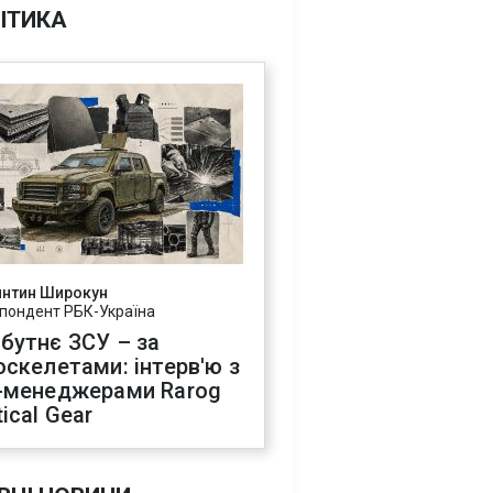
ІТИКА
янтин Широкун
пондент РБК-Україна
бутнє ЗСУ – за
оскелетами: інтерв'ю з
-менеджерами Rarog
ical Gear