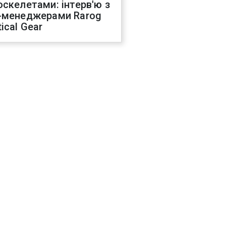
оскелетами: інтерв'ю з
-менеджерами Rarog
ical Gear