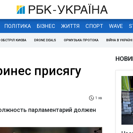
ПОЛІТИКА
БІЗНЕС
ЖИТТЯ
СПОРТ
WAVE
S
ОБСТРІЛ КИЄВА
DRONE DEALS
ОРМУЗЬКА ПРОТОКА
ВІЙНА В УКРАЇНІ
НОВИ
ринес присягу
1 хв
должность парламентарий должен