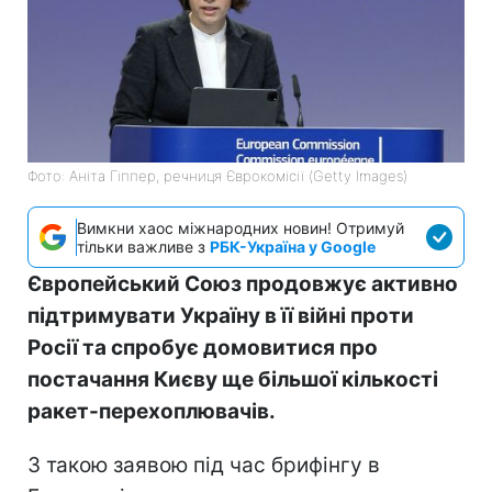
Фото: Аніта Гіппер, речниця Єврокомісії (Getty Images)
Вимкни хаос міжнародних новин! Отримуй
тільки важливе з
РБК-Україна у Google
Європейський Союз продовжує активно
підтримувати Україну в її війні проти
Росії та спробує домовитися про
постачання Києву ще більшої кількості
ракет-перехоплювачів.
З такою заявою під час брифінгу в