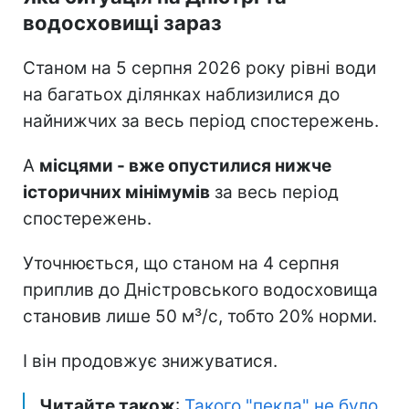
водосховищі зараз
Станом на 5 серпня 2026 року рівні води
на багатьох ділянках наблизилися до
найнижчих за весь період спостережень.
А
місцями - вже опустилися нижче
історичних мінімумів
за весь період
спостережень.
Уточнюється, що станом на 4 серпня
приплив до Дністровського водосховища
становив лише 50 м³/с, тобто 20% норми.
І він продовжує знижуватися.
Читайте також
:
Такого "пекла" не було