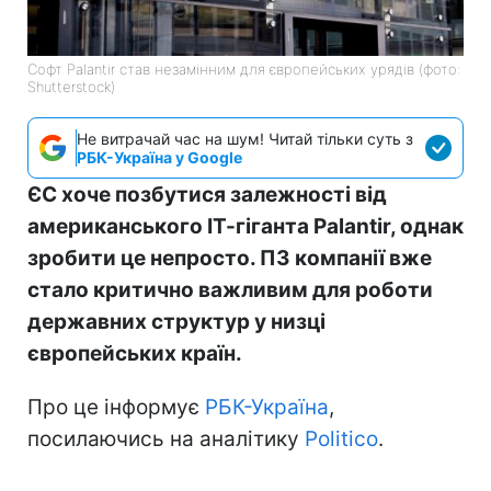
Софт Palantir став незамінним для європейських урядів (фото:
Shutterstock)
Не витрачай час на шум! Читай тільки суть з
РБК-Україна у Google
ЄС хоче позбутися залежності від
американського ІТ-гіганта Palantir, однак
зробити це непросто. ПЗ компанії вже
стало критично важливим для роботи
державних структур у низці
європейських країн.
Про це інформує
РБК-Україна
,
посилаючись на аналітику
Politico
.