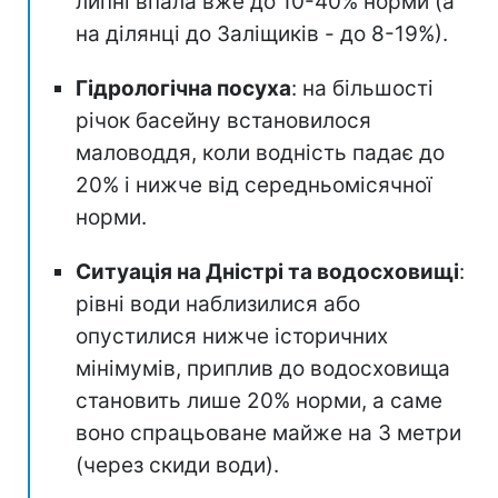
липні впала вже до 10-40% норми (а
на ділянці до Заліщиків - до 8-19%).
Гідрологічна посуха
: на більшості
річок басейну встановилося
маловоддя, коли водність падає до
20% і нижче від середньомісячної
норми.
Ситуація на Дністрі та водосховищі
:
рівні води наблизилися або
опустилися нижче історичних
мінімумів, приплив до водосховища
становить лише 20% норми, а саме
воно спрацьоване майже на 3 метри
(через скиди води).