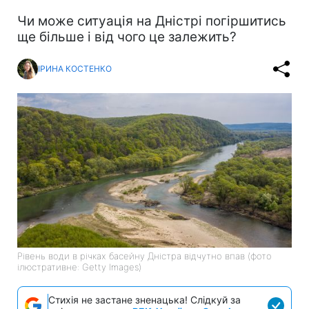
Чи може ситуація на Дністрі погіршитись
ще більше і від чого це залежить?
ІРИНА КОСТЕНКО
Рівень води в річках басейну Дністра відчутно впав (фото
ілюстративне: Getty Images)
Стихія не застане зненацька! Слідкуй за