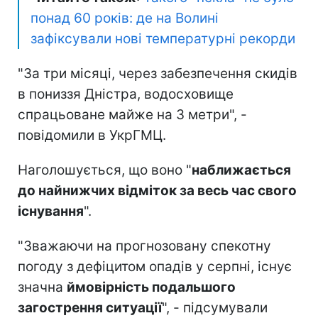
понад 60 років: де на Волині
зафіксували нові температурні рекорди
"За три місяці, через забезпечення скидів
в пониззя Дністра, водосховище
спрацьоване майже на 3 метри", -
повідомили в УкрГМЦ.
Наголошується, що воно "
наближається
до найнижчих відміток за весь час свого
існування
".
"Зважаючи на прогнозовану спекотну
погоду з дефіцитом опадів у серпні, існує
значна
ймовірність подальшого
загострення ситуації
", - підсумували