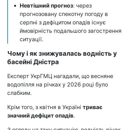
Невтішний прогноз
: через
прогнозовану спекотну погоду в
серпні з дефіцитом опадів існує
ймовірність подальшого загострення
ситуації.
Чому і як знижувалась водність у
басейні Дністра
Експерт УкрГМЦ нагадали, що весняне
водопілля на річках у 2026 році було
слабким.
Крім того, з квітня в Україні
триває
значний дефіцит опадів
.
З огляду на таку ситуацію, водність річок