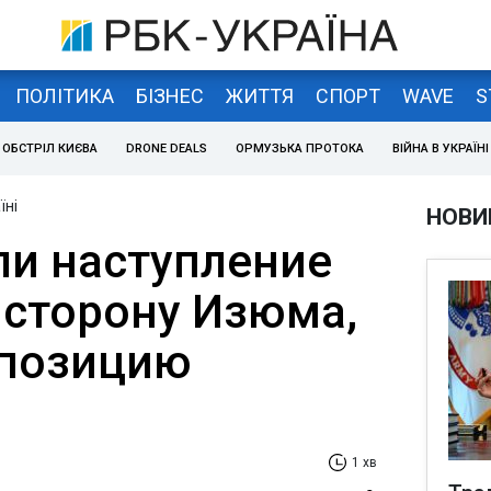
ПОЛІТИКА
БІЗНЕС
ЖИТТЯ
СПОРТ
WAVE
S
ОБСТРІЛ КИЄВА
DRONE DEALS
ОРМУЗЬКА ПРОТОКА
ВІЙНА В УКРАЇНІ
їні
НОВИ
ли наступление
 сторону Изюма,
 позицию
1 хв