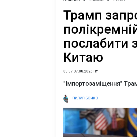
Трамп запр
полікремні
послабити з
Китаю
03:37 07.08.2026 Пт
"Імпортозаміщення" Трам
ПИЛИП БОЙКО