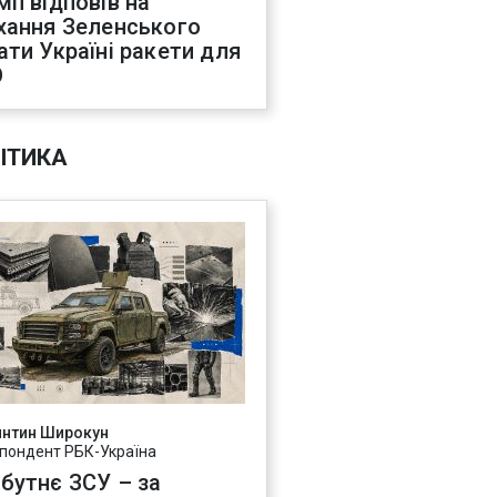
мп відповів на
хання Зеленського
ати Україні ракети для
О
ІТИКА
янтин Широкун
пондент РБК-Україна
бутнє ЗСУ – за