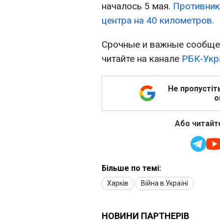
началось 5 мая.
Противник
центра на 40 километров.
Срочные и важные сообщен
читайте на канале
РБК-Укр
Не пропустіт
о
Або читайте
Більше по темі:
Харків
Війна в Україні