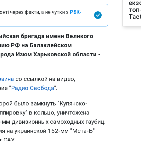
екз
топ
нті через факти, а не чутки з
РБК-
Tact
ийская бригада имени Великого
мию РФ на Балаклейском
орода Изюм Харьковской области -
раина
со ссылкой на видео,
ие "
Радио Свобода
".
орой было замкнуть "Купянско-
пировку" в кольцо, уничтожена
2-мм дивизионных самоходных гаубиц.
ия на украинской 152-мм "Мста-Б"
т САУ.