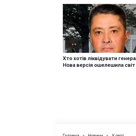
Головна
»
Новини
»
У світі