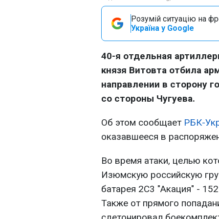
Розумій ситуацію на фро
Україна у Google
40-я отдельная артиллер
князя Витовта отбила ар
направлении в сторону г
со стороны Чугуева.
Об этом сообщает
РБК-Ук
оказавшееся в распоряжен
Во время атаки, целью кот
Изюмскую российскую груп
батарея 2С3 "Акация" - 15
Также от прямого попадан
сдетонировал боекомплек