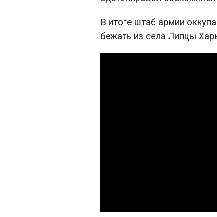
В итоге штаб армии оккуп
бежать из села Липцы Харь