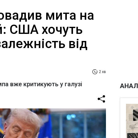
овадив мита на
й: США хочуть
алежність від
2 хв
па вже критикують у галузі
АНАЛ