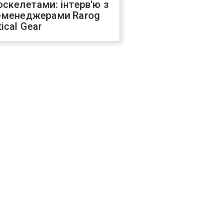
оскелетами: інтерв'ю з
-менеджерами Rarog
ical Gear