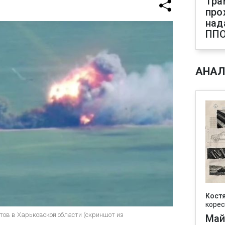
Тра
про
над
ПП
АНАЛ
Кост
корес
тов в Харьковской области (скриншот из
Май