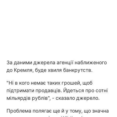
За даними джерела агенції наближеного
до Кремля, буде хвиля банкрутств.
"Ні в кого немає таких грошей, щоб
підтримати продавців. Йдеться про сотні
мільярдів рублів", - сказало джерело.
Проблема полягає ще й у тому, що значна