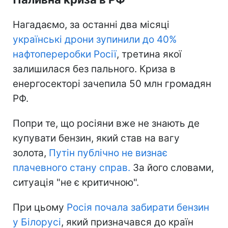
Нагадаємо, за останні два місяці
українські дрони зупинили до 40%
нафтопереробки Росії
, третина якої
залишилася без пального. Криза в
енергосекторі зачепила 50 млн громадян
РФ.
Попри те, що росіяни вже не знають де
купувати бензин, який став на вагу
золота,
Путін публічно не визнає
плачевного стану справ.
За його словами,
ситуація "не є критичною".
При цьому
Росія почала забирати бензин
у Білорусі
, який призначався до країн