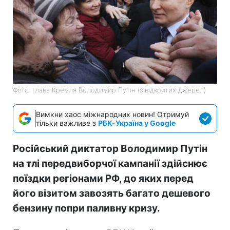
Фото: глава Кремля Володимир Путін (з відкритих джерел)
Вимкни хаос міжнародних новин! Отримуй
тільки важливе з
РБК-Україна у Google
Російський диктатор Володимир Путін
на тлі передвиборчої кампанії здійснює
поїздки регіонами РФ, до яких перед
його візитом завозять багато дешевого
бензину попри паливну кризу.