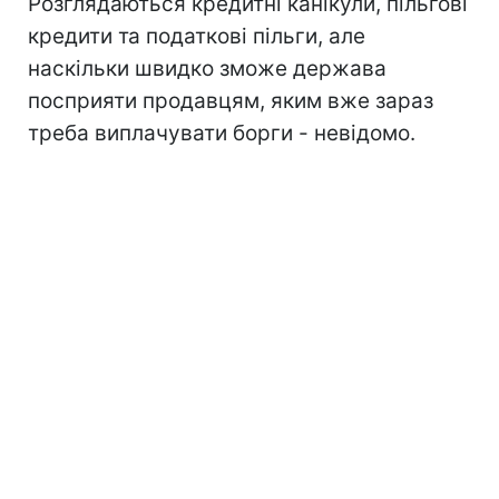
Розглядаються кредитні канікули, пільгові
кредити та податкові пільги, але
наскільки швидко зможе держава
посприяти продавцям, яким вже зараз
треба виплачувати борги - невідомо.