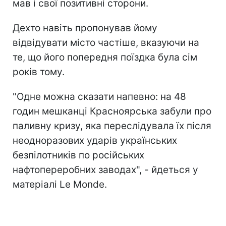
мав і свої позитивні сторони.
Дехто навіть пропонував йому
відвідувати місто частіше, вказуючи на
те, що його попередня поїздка була сім
років тому.
"Одне можна сказати напевно: на 48
годин мешканці Красноярська забули про
паливну кризу, яка переслідувала їх після
неодноразових ударів українських
безпілотників п
о російських
нафтопереробних заводах", - йдеться у
матеріалі Le Monde.