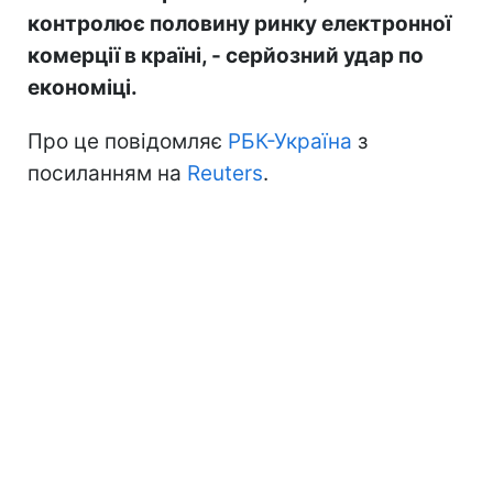
контролює половину ринку електронної
комерції в країні, - серйозний удар по
економіці.
Про це повідомляє
РБК-Україна
з
посиланням на
Reuters
.