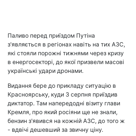
Паливо перед приїздом Путіна
з'являється в регіонах навіть на тих АЗС,
які стояли порожні тижнями через кризу
в енергосекторі, до якої призвели масові
українські удари дронами.
Видання бере до прикладу ситуацію в
Красноярську, куди 3 серпня приїздив
диктатор. Там напередодні візиту глави
Кремля, про який росіяни ще не знали,
бензин з'явився на кожній АЗС, до того ж
- вдвічі дешевший за звичну ціну.