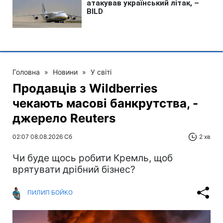
Головна
»
Новини
»
У світі
Продавців з Wildberries
чекають масові банкрутства, -
джерело Reuters
02:07 08.08.2026 Сб
2 хв
Чи буде щось робити Кремль, щоб
врятувати дрібний бізнес?
ПИЛИП БОЙКО