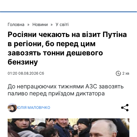
Головна
»
Новини
»
У світі
Росіяни чекають на візит Путіна
в регіони, бо перед цим
завозять тонни дешевого
бензину
01:20 08.08.2026 Сб
2 хв
До непрацюючих тижнями АЗС завозять
паливо перед приїздом диктатора
ЮЛІЯ МАЛОВІЧКО