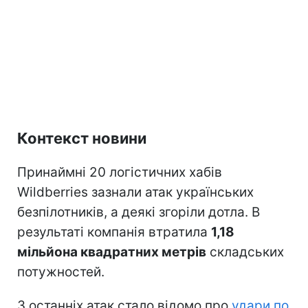
Контекст новини
Принаймні 20 логістичних хабів
Wildberries зазнали атак українських
безпілотників, а деякі згоріли дотла. В
результаті компанія втратила
1,18
мільйона квадратних метрів
складських
потужностей.
З останніх атак стало відомо про
удари по