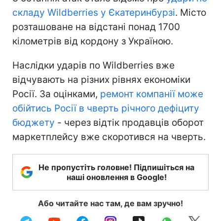
складу Wildberries у Єкатеринбурзі
. Місто
розташоване на відстані понад 1700
кілометрів від кордону з Україною.
Наслідки ударів по Wildberries вже
відчувають на різних рівнях економіки
Росії. За оцінками,
ремонт компанії може
обійтись Росії в чверть річного дефіциту
бюджету
- через відтік продавців оборот
маркетплейсу вже скоротився на чверть.
Не пропустіть головне! Підпишіться на
наші оновлення в Google!
Або читайте нас там, де вам зручно!