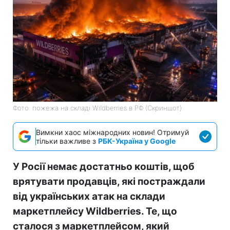
Фото: пожежа на складі Wildberries в РФ (Скриншот)
Вимкни хаос міжнародних новин! Отримуй
тільки важливе з
РБК-Україна у Google
У Росії немає достатньо коштів, щоб
врятувати продавців, які постраждали
від українських атак на склади
маркетплейсу Wildberries. Те, що
сталося з маркетплейсом, який