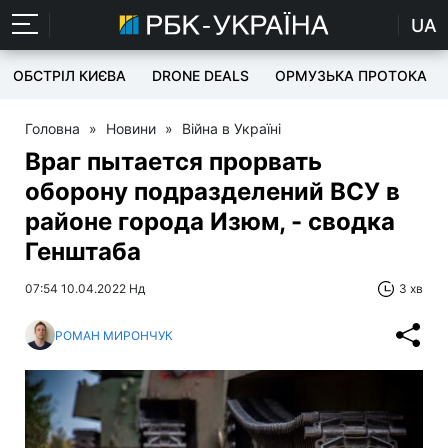
UA
ОБСТРІЛ КИЄВА
DRONE DEALS
ОРМУЗЬКА ПРОТОКА
Головна
»
Новини
»
Війна в Україні
Враг пытается прорвать
оборону подразделений ВСУ в
районе города Изюм, - сводка
Генштаба
07:54 10.04.2022 Нд
3 хв
РОМАН МИРОНЧУК