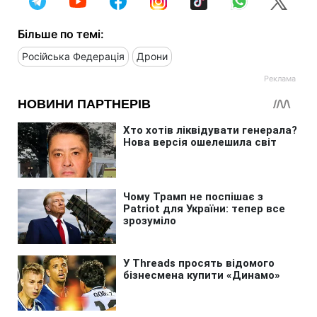
Більше по темі:
Російська Федерація
Дрони