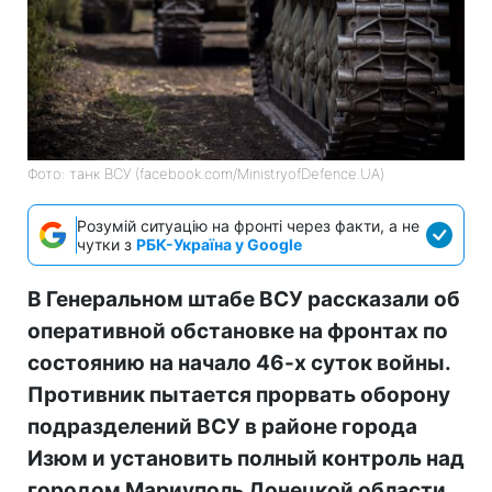
Фото: танк ВСУ (facebook.com/MinistryofDefence.UA)
Розумій ситуацію на фронті через факти, а не
чутки з
РБК-Україна у Google
В Генеральном штабе ВСУ рассказали об
оперативной обстановке на фронтах по
состоянию на начало 46-х суток войны.
Противник пытается прорвать оборону
подразделений ВСУ в районе города
Изюм и установить полный контроль над
городом Мариуполь Донецкой области.