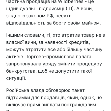
частина продавців на Wildberries - це
індивідуальні підприємці (ІП). А вони,
згідно із законом РФ, несуть
відповідальність за борги своїм майном.
Іншими словами, ті, хто втратив товар не з
власної вини, за наявності кредитів,
можуть втратити все або більшу частину
активів. Торгово-промислова палата
запропонувала уряду змінити процедуру
банкрутства, щоб не допустити такої
ситуації.
Російська влада обговорює пакет
підтримки для продавців, який, однак, не
включає прямі виплати постраждалим.