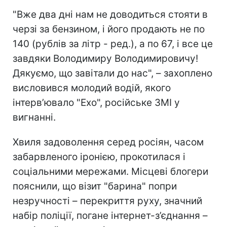
"Вже два дні нам не доводиться стояти в
черзі за бензином, і його продають не по
140 (рублів за літр - ред.), а по 67, і все це
завдяки Володимиру Володимировичу!
Дякуємо, що завітали до нас", – захоплено
висловився молодий водій, якого
інтерв’ювало "Ехо", російське ЗМІ у
вигнанні.
Хвиля задоволення серед росіян, часом
забарвленого іронією, прокотилася і
соціальними мережами. Місцеві блогери
пояснили, що візит "барина"
попри
незручності – перекриття руху, значний
набір поліції, погане інтернет-з’єднання –