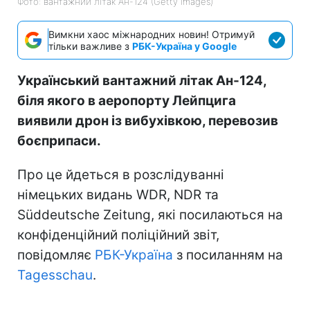
Фото: вантажний літак Ан-124 (Getty Images)
Вимкни хаос міжнародних новин! Отримуй
тільки важливе з
РБК-Україна у Google
Український вантажний літак Ан-124,
біля якого в аеропорту Лейпцига
виявили дрон із вибухівкою, перевозив
боєприпаси.
Про це йдеться в розслідуванні
німецьких видань WDR, NDR та
Süddeutsche Zeitung, які посилаються на
конфіденційний поліційний звіт,
повідомляє
РБК-Україна
з посиланням на
Tagesschau
.