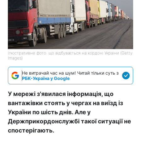
Ілюстративне фото: що відбувається на кордоні України (Getty
Images)
Не витрачай час на шум! Читай тільки суть з
РБК-Україна у Google
У мережі з'явилася інформація, що
вантажівки стоять у чергах на виїзд із
України по шість днів. Але у
Держприкордонслужбі такої ситуації не
спостерігають.