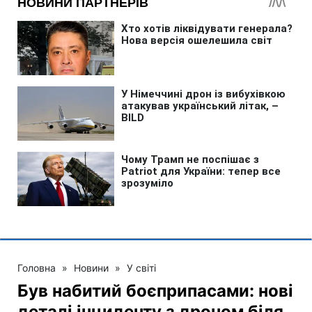
Головна
»
Новини
»
У світі
Був набитий боєприпасами: нові
деталі інциденту з дроном біля