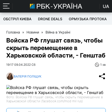
UA
ОБСТРІЛ КИЄВА
DRONE DEALS
ОРМУЗЬКА ПРОТОКА
Головна
»
Новини
»
Війна в Україні
Войска РФ глушат связь, чтобы
скрыть перемещение в
Харьковской области, - Генштаб
19:17 09.04.2022 Сб
1 хв
ВАЛЕРІЯ ПОЛІЩУК
Фото: Войска РФ глушат связь, чтобы скрыть перемещение в
Харьковской области (facebook.com/mod mil rus)