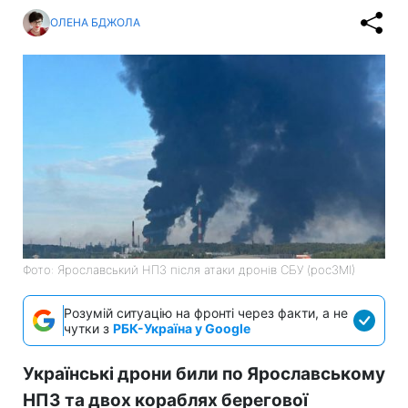
ОЛЕНА БДЖОЛА
Фото: Ярославський НПЗ після атаки дронів СБУ (росЗМІ)
Розумій ситуацію на фронті через факти, а не
чутки з
РБК-Україна у Google
Українські дрони били по Ярославському
НПЗ та двох кораблях берегової