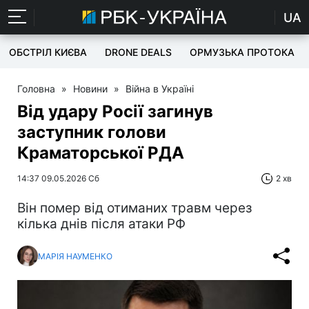
UA
ОБСТРІЛ КИЄВА
DRONE DEALS
ОРМУЗЬКА ПРОТОКА
Головна
»
Новини
»
Війна в Україні
Від удару Росії загинув
заступник голови
Краматорської РДА
14:37 09.05.2026 Сб
2 хв
Він помер від отиманих травм через
кілька днів після атаки РФ
МАРІЯ НАУМЕНКО