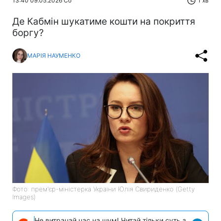
13:40 09.05.2026 Сб
1 хв
Де Кабмін шукатиме кошти на покриття
боргу?
МАРІЯ НАУМЕНКО
Фото: прем'єр-міністерка України Юлія Свириденко (Getty
Images)
Не витрачай час на шум! Читай тільки суть з