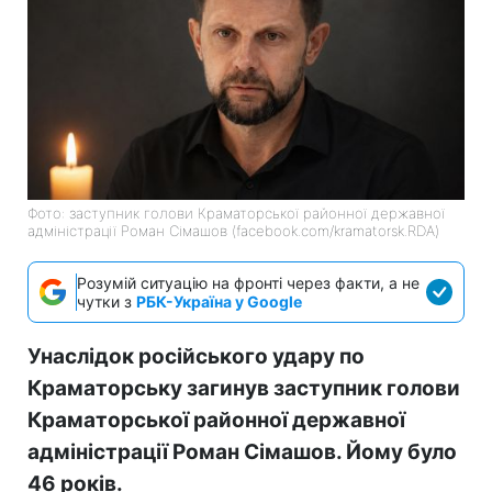
Фото: заступник голови Краматорської районної державної
адміністрації Роман Сімашов (facebook.com/kramatorsk.RDA)
Розумій ситуацію на фронті через факти, а не
чутки з
РБК-Україна у Google
Унаслідок російського удару по
Краматорську загинув заступник голови
Краматорської районної державної
адміністрації Роман Сімашов. Йому було
46 років.