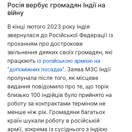
Росія вербує громадян Індії на
війну
В кінці лютого 2023 року Індія
звернулася до Російської Федерації із
проханням про дострокове
звільнення деяких своїх громадян, які
працюють
із російською армією на
"допоміжних посадах"
. Заява МЗС Індії
пролунала після того, як місцеве
видання повідомило про те, що торік
близько 100 індійців було прийнято на
роботу за контрактами терміном не
менше ніж рік. Громадяни багатьох
країн шукали роботу в російській
армії, зокрема із сусіднього з Індією