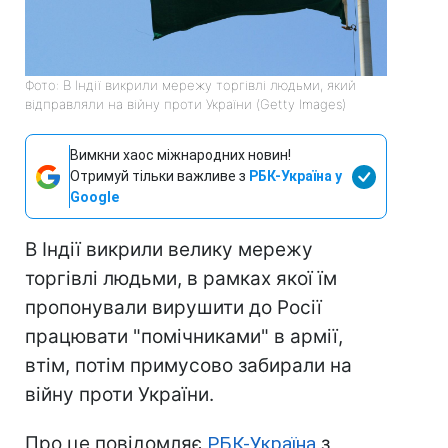
Фото: В Індії викрили мережу торгівлі людьми, який
відправляли на війну проти України (Getty Images)
Вимкни хаос міжнародних новин!
Отримуй тільки важливе з
РБК-Україна у
Google
В Індії викрили велику мережу
торгівлі людьми, в рамках якої їм
пропонували вирушити до Росії
працювати "помічниками" в армії,
втім, потім примусово забирали на
війну проти України.
Про це повідомляє
РБК-Україна
з