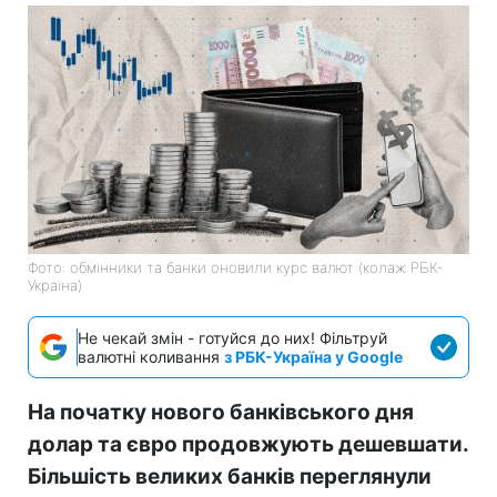
Фото: обмінники та банки оновили курс валют (колаж РБК-
Україна)
Не чекай змін - готуйся до них! Фільтруй
валютні коливання
з РБК-Україна у Google
На початку нового банківського дня
долар та євро продовжують дешевшати.
Більшість великих банків переглянули