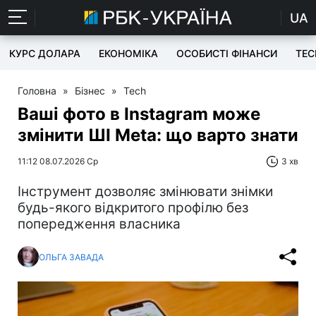
UA
КУРС ДОЛАРА
ЕКОНОМІКА
ОСОБИСТІ ФІНАНСИ
TEC
Головна
»
Бізнес
»
Tech
Ваші фото в Instagram може
змінити ШІ Meta: що варто знати
11:12 08.07.2026 Ср
3 хв
Інструмент дозволяє змінювати знімки
будь-якого відкритого профілю без
попередження власника
ОЛЬГА ЗАВАДА