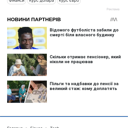
Фінанси
Курс долара
Курс євро