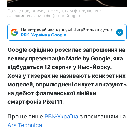
Google продовжує дотримуватися фішок, що вже
зарекомендували себе (фото: Google)
Не витрачай час на шум! Читай тільки суть з
РБК-Україна у Google
Google офіційно розсилає запрошення на
велику презентацію Made by Google, яка
відбудеться 12 серпня у Нью-Йорку.
Хоча у тизерах не називають конкретних
моделей, оприлюднені силуети вказують
на дебют флагманської лінійки
смартфонів Pixel 11.
Про це пише
РБК-Україна
з посиланням на
Ars Technica
.