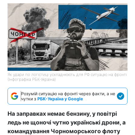
Як удари по логістиці ускладнюють для РФ ситуацію на фронті
(Інфографіка РБК-Україна)
Розумій ситуацію на фронті через факти, а не
чутки з
РБК-Україна у Google
На заправках немає бензину, у повітрі
ледь не щоночі чутно українські дрони, а
командування Чорноморського флоту