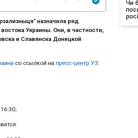
Чи 
пос
рос
крзализныця" назначила ряд
востока Украины. Они, в частности,
овска и Славянска Донецкой
раина
со ссылкой на
пресс-центр УЗ.
16:30;
вится: