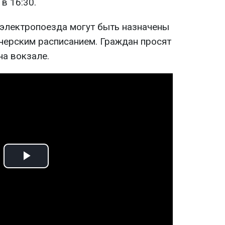
в 16:30.
электропоезда могут быть назначены
черским расписанием. Граждан просят
на вокзале.
Play
Video