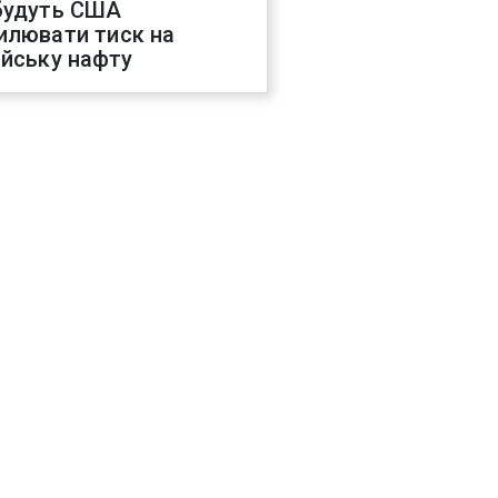
будуть США
илювати тиск на
ійську нафту