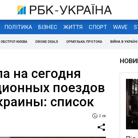
ПОЛІТИКА
БІЗНЕС
ЖИТТЯ
СПОРТ
WAVE
S
ОБСТРІЛ КИЄВА
DRONE DEALS
ОРМУЗЬКА ПРОТОКА
ВІЙНА В УКРАЇНІ
НОВИ
ла на сегодня
ционных поездов
краины: список
2 хв