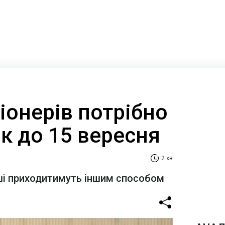
іонерів потрібно
к до 15 вересня
2 хв
оші приходитимуть іншим способом