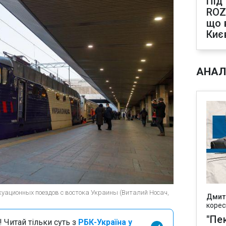
Під
ROZ
що 
Киє
АНАЛ
куационных поездов с востока Украины (Виталий Носач,
Дмит
корес
"Пек
 Читай тільки суть з
РБК-Україна у