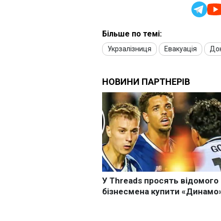
Більше по темі:
Укрзалізниця
Евакуація
До