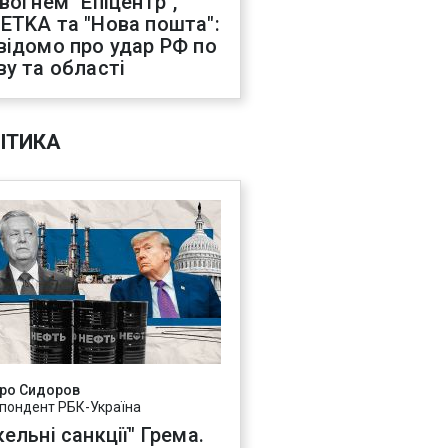
 вогнем "Епіцентр",
ETKA та "Нова пошта":
відомо про удар РФ по
ву та області
ІТИКА
ро Сидоров
пондент РБК-Україна
ельні санкції" Грема.