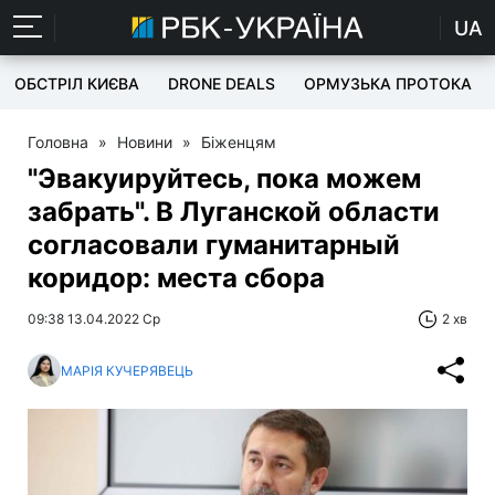
UA
ОБСТРІЛ КИЄВА
DRONE DEALS
ОРМУЗЬКА ПРОТОКА
Головна
»
Новини
»
Біженцям
"Эвакуируйтесь, пока можем
забрать". В Луганской области
согласовали гуманитарный
коридор: места сбора
09:38 13.04.2022 Ср
2 хв
МАРІЯ КУЧЕРЯВЕЦЬ