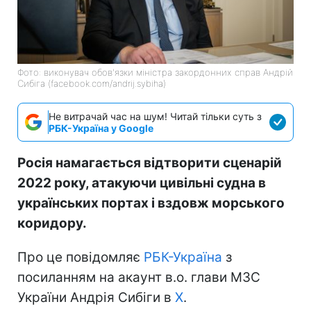
Фото: виконувач обов'язки міністра закордонних справ Андрій
Сибіга (facebook.com/andrij.sybiha)
Не витрачай час на шум! Читай тільки суть з
РБК-Україна у Google
Росія намагається відтворити сценарій
2022 року, атакуючи цивільні судна в
українських портах і вздовж морського
коридору.
Про це повідомляє
РБК-Україна
з
посиланням на акаунт в.о. глави МЗС
України Андрія Сибіги в
Х
.