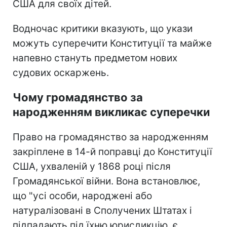
США для своїх дітей.
Водночас критики вказують, що укази
можуть суперечити Конституції та майже
напевно стануть предметом нових
судових оскаржень.
Чому громадянство за
народженням викликає суперечки
Право на громадянство за народженням
закріплене в 14-й поправці до Конституції
США, ухваленій у 1868 році після
Громадянської війни. Вона встановлює,
що "усі особи, народжені або
натуралізовані в Сполучених Штатах і
підпадають під їхню юрисдикцію, є