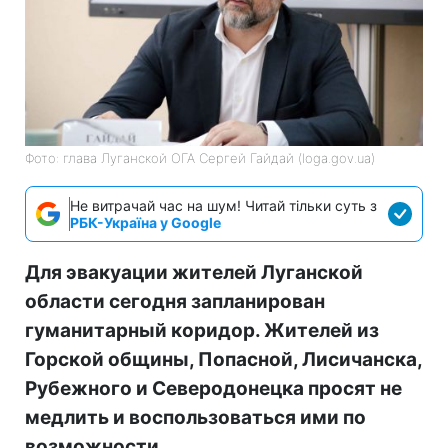
Фото: глава Луганской ОГА Сергей Гайдай (loga.gov.ua)
Не витрачай час на шум! Читай тільки суть з
РБК-Україна у Google
Для эвакуации жителей Луганской
области сегодня запланирован
гуманитарный коридор. Жителей из
Горской общины, Попасной, Лисичанска,
Рубежного и Северодонецка просят не
медлить и воспользоваться ими по
возможности.