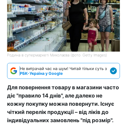
Родина в супермаркеті Миколаєва (фото: Getty Images)
Не витрачай час на шум! Читай тільки суть з
РБК-Україна у Google
Для повернення товару в магазини часто
діє "правило 14 днів", але далеко не
кожну покупку можна повернути. Існує
чіткий перелік продукції – від ліків до
індивідуальних замовлень "під розмір".