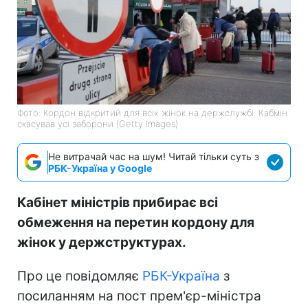
Фото: Кордон відкритий для всіх жінок на держслужбі: Кабмін
скасував усі заборони (Getty Images)
Не витрачай час на шум! Читай тільки суть з
РБК-Україна у Google
Кабінет міністрів прибирає всі
обмеження на перетин кордону для
жінок у держструктурах.
Про це повідомляє
РБК-Україна
з
посиланням на пост прем'єр-міністра