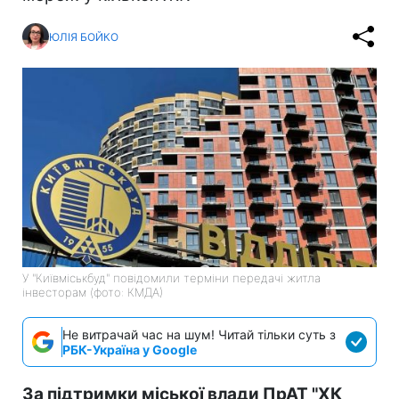
ЮЛІЯ БОЙКО
У "Київміськбуд" повідомили терміни передачі житла
інвесторам (фото: КМДА)
Не витрачай час на шум! Читай тільки суть з
РБК-Україна у Google
За підтримки міської влади ПрАТ "ХК