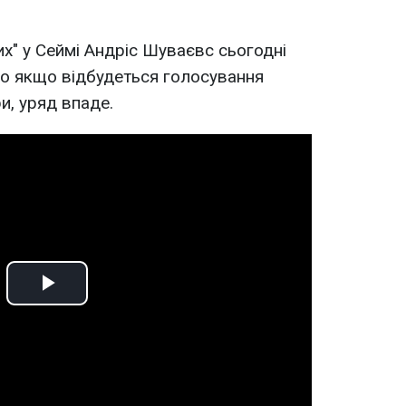
их" у Сеймі Андріс Шуваєвс сьогодні
що якщо відбудеться голосування
, уряд впаде.
Play
Video