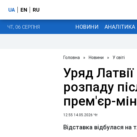
UA
EN
RU
НОВИНИ
АНАЛІТИКА
ЧТ, 06 СЕРПНЯ
Головна
»
Новини
»
У світі
Уряд Латвії
розпаду піс
прем'єр-мін
12:55 14.05.2026 Чт
Відставка відбулася на т