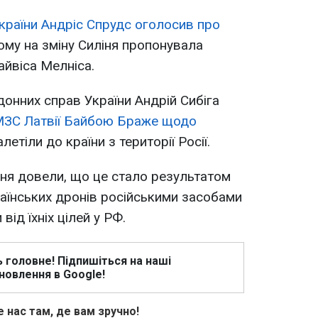
 країни Андріс Спрудс оголосив про
ому на зміну Силіня пропонувала
йвіса Мелніса.
донних справ України Андрій Сибіга
МЗС Латвії Байбою Браже щодо
залетіли до країни з території Росії.
ння довели, що це стало результатом
аїнських дронів російськими засобами
ід їхніх цілей у РФ.
ь головне! Підпишіться на наші
новлення в Google!
 нас там, де вам зручно!