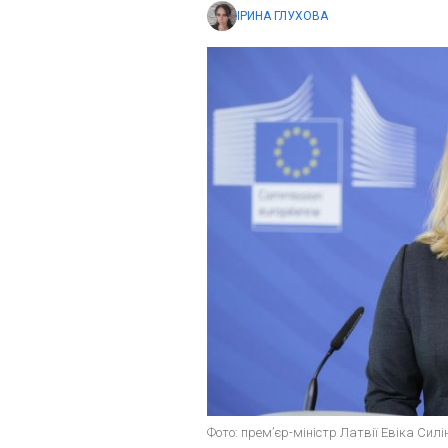
ІРИНА ГЛУХОВА
Фото: прем’єр-міністр Латвії Евіка Силін