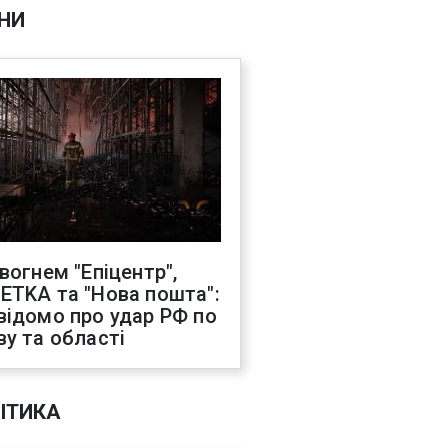
НИ
 вогнем "Епіцентр",
ETKA та "Нова пошта":
відомо про удар РФ по
ву та області
ІТИКА