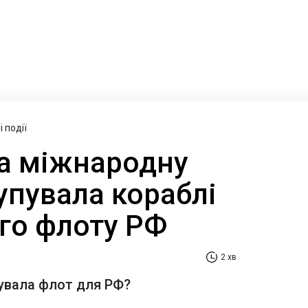
 події
а міжнародну
купувала кораблі
ого флоту РФ
2 хв
дувала флот для РФ?