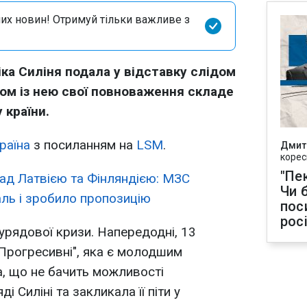
их новин! Отримуй тільки важливе з
іка Силіня подала у відставку слідом
зом із нею свої повноваження складе
 країни.
раїна
з посиланням на
LSM
.
Дмит
корес
"Пек
ад Латвією та Фінляндією: МЗС
Чи 
ль і зробило пропозицію
пос
рос
 урядової кризи. Напередодні, 13
"Прогресивні", яка є молодшим
а, що не бачить можливості
 Силіні та закликала її піти у