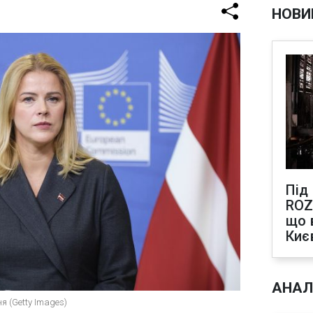
НОВИ
Під
ROZ
що 
Киє
АНАЛ
я (Getty Images)