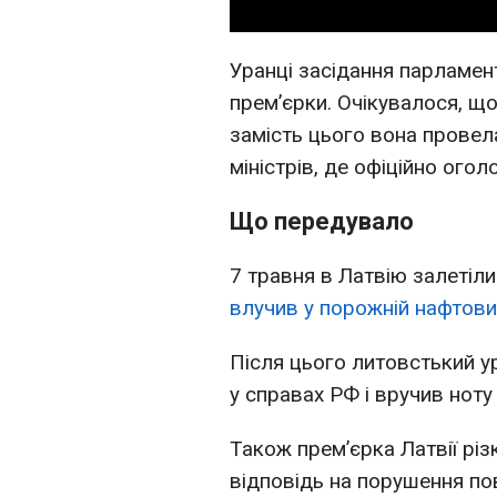
Уранці засідання парламен
прем’єрки. Очікувалося, що
замість цього вона провел
міністрів, де офіційно огол
Що передувало
7 травня в Латвію залетіли
влучив у порожній нафтов
Після цього литовстький у
у справах РФ і вручив ноту
Також премʼєрка Латвії різ
відповідь на порушення по