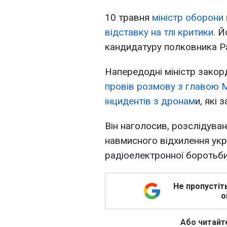
10 травня
міністр оборони
відставку на тлі критики.
Й
кандидатуру полковника Ра
Напередодні міністр закор
провів розмову з главою 
інцидентів з дронам
и, які 
Він наголосив, розслідува
навмисного відхилення укр
радіоелектронної боротьби в
Не пропустіт
о
Або читайте