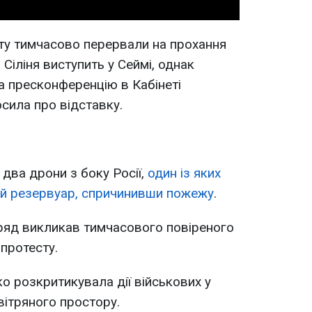
ту тимчасово перервали на прохання
 Сіліня виступить у Сеймі, однак
а пресконференцію в Кабінеті
осила про відставку.
 два дрони з боку Росії,
один із яких
ий резервуар, спричинивши пожежу
.
ряд викликав тимчасового повіреного
 протесту.
ко розкритикувала дії військових у
вітряного простору.