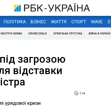
ПОЛІТИКА
БІЗНЕС
ЖИТТЯ
СПОРТ
WAVE
S
ОБСТРІЛ КИЄВА
DRONE DEALS
ОРМУЗЬКА ПРОТОКА
ВІЙНА В УКРАЇНІ
 під загрозою
ля відставки
істра
2 хв
лі урядової кризи