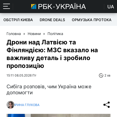
UA
ОБСТРІЛ КИЄВА
DRONE DEALS
ОРМУЗЬКА ПРОТОКА
Головна
»
Новини
»
Політика
Дрони над Латвією та
Фінляндією: МЗС вказало на
важливу деталь і зробило
пропозицію
15:11 08.05.2026 Пт
2 хв
Сибіга розповів, чим Україна може
допомогти
ІРИНА ГЛУХОВА