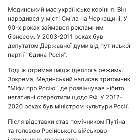
Мединський має українське коріння. Він
народився у місті Сміла на Черкащині. У
90-х роках займався рекламним
бізнесом. У 2003-2011 роках був
депутатом Державної думи від путінської
партії "Єдина Росія".
Тоді ж отримав імідж ідеолога режиму.
Зокрема, Мединський написав тритомник
"Міфи про Росію", де розвінчував нібито
негативні стереотипи щодо РФ. У 2012-
2020 роках був міністром культури Росії.
Після відставки став помічником Путіна
та головою Російського військово-
історичного товариства.