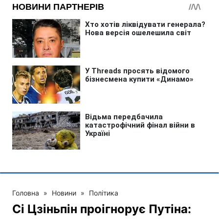
Головна
»
Новини
»
Політика
Сі Цзіньпін проігнорує Путіна: