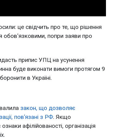
сили: це свідчить про те, що рішення
обов'язковими, попри заяви про
дасть припис УПЦ на усунення
винна буде виконати вимоги протягом 9
аборонити в Україні.
хвалила
закон, що дозволяє
ації, пов’язані з РФ
. Якщо
ознаки афілійованості, організація
х.