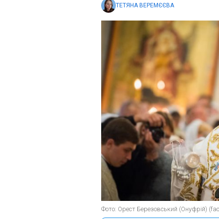
ТЕТЯНА ВЕРЕМЄЄВА
Фото: Орест Березовський (Онуфрій) (fac