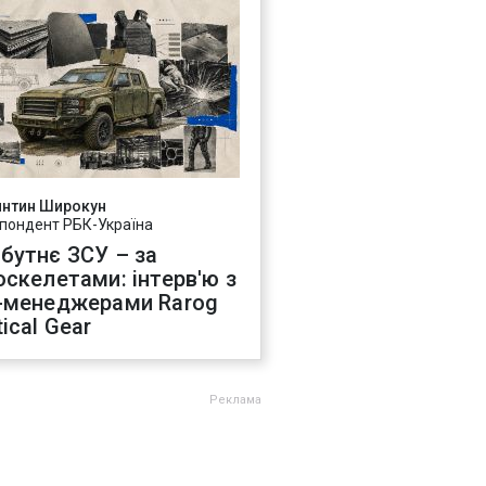
янтин Широкун
пондент РБК-Україна
бутнє ЗСУ – за
оскелетами: інтерв'ю з
-менеджерами Rarog
ical Gear