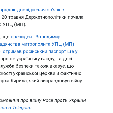
орядок дослідження зв’язків
. 20 травня Держетнополітики почала
о УПЦ (МП).
о, що
президент Володимир
мадянства митрополита УПЦ (МП)
н отримав російський паспорт ще у
про це українську владу, та досі
 Служба безпеки також вказує, що
ності української церкви й фактично
іарха Кирила, який виправдовує війну
омлення про війну Росії проти України
їна в Telegram
.