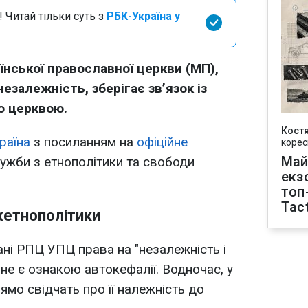
 Читай тільки суть з
РБК-Україна у
їнської православної церкви (МП),
незалежність, зберігає зв’язок із
ю церквою.
Кост
раїна
з посиланням на
офіційне
корес
Май
жби з етнополітики та свободи
екз
топ
Tact
жетнополітики
ані РПЦ УПЦ права на "незалежність і
 не є ознакою автокефалії. Водночас, у
ямо свідчать про її належність до