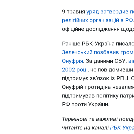
9 травня
уряд затвердив п
релігійних організацій з РФ
офіційне дослідження щод
Раніше РБК-Україна писал
Зеленський позбавив гро
Онуфрія
. За даними СБУ,
ві
2002 році
, не повідомивши 
підтримує зв’язок із РПЦ.
Онуфрій протидіяв незалеж
підтримував політику патр
РФ проти України.
Термінові та важливі повід
читайте на каналі
РБК
-
Укра