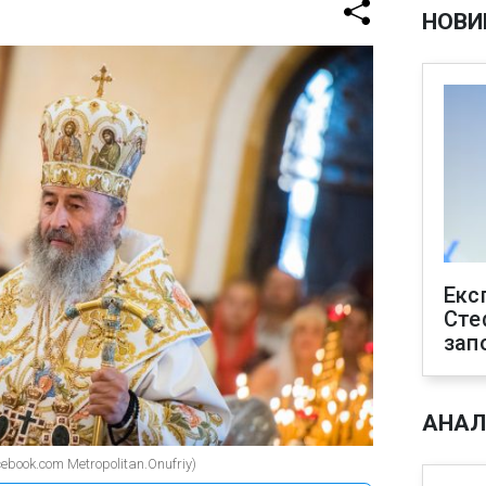
НОВИ
Екс
Сте
зап
АНАЛ
ebook.com Metropolitan.Onufriy)