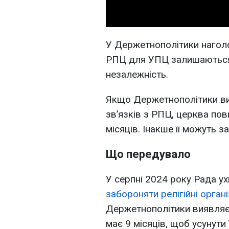
У Держетнополітики наголо
РПЦ для УПЦ залишаються 
незалежність.
Якщо Держетнополітики ви
зв’язків з РПЦ, церква по
місяців. Інакше її можуть з
Що передувало
У серпні 2024 року Рада у
забороняти релігійні організ
Держетнополітики виявляє 
має 9 місяців, щоб усунути ї