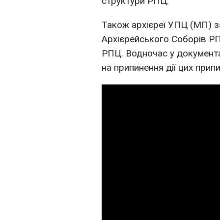
структури РПЦ.
Також архієреї УПЦ (МП) 
Архієрейського Соборів РП
РПЦ. Водночас у документ
на припинення дії цих припи