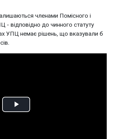
залишаються членами Помісного і
Ц - відповідно до чинного статуту
ах УПЦ немає рішень, що вказували б
сів.
Play
Video