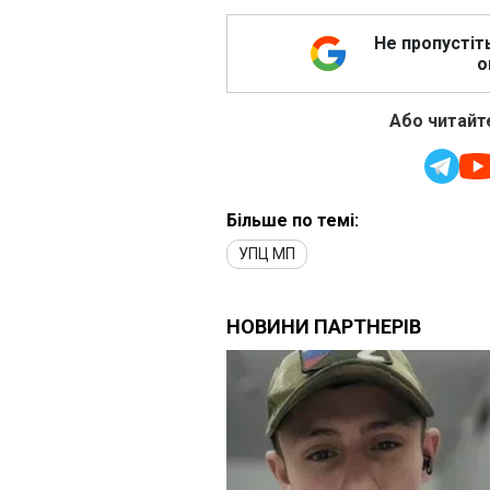
Не пропустіт
о
Або читайте
Більше по темі:
УПЦ МП