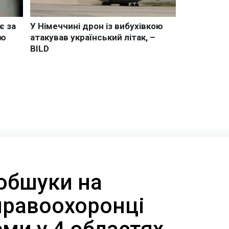
обшуки на
правоохоронці