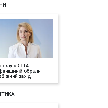
НИ
послу в США
фанішиній обрали
обіжний захід
ІТИКА