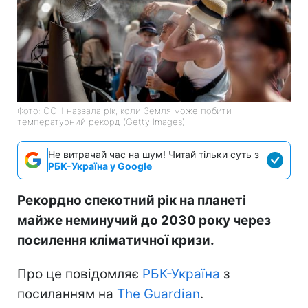
Фото: ООН назвала рік, коли Земля може побити
температурний рекорд (Getty Images)
Не витрачай час на шум! Читай тільки суть з
РБК-Україна у Google
Рекордно спекотний рік на планеті
майже неминучий до 2030 року через
посилення кліматичної кризи.
Про це повідомляє
РБК-Україна
з
посиланням на
The Guardian
.