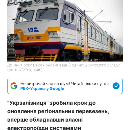
До кінця року мають оновити ще 5 одиниць рухомого складу
(фото: УЗ/Telegram)
Не витрачай час на шум! Читай тільки суть з
РБК-Україна у Google
"Укрзалізниця" зробила крок до
оновлення регіональних перевезень,
вперше обладнавши власні
електропоїзди системами