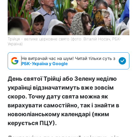
Трійця - велике церковне свято (фото: Віталій Носач, РБК-
Україна)
Не витрачай час на шум! Читай тільки суть з
РБК-Україна у Google
День святої Трійці або Зелену неділю
українці відзначатимуть вже зовсім
скоро. Точну дату свята можна як
вирахувати самостійно, так і знайти в
новоюліанському календарі (яким
керується ПЦУ).