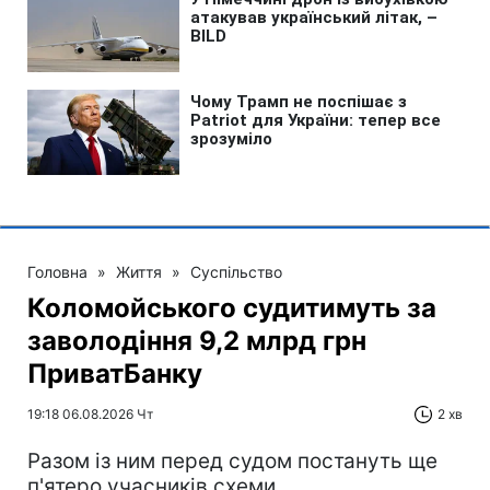
Головна
»
Життя
»
Суспільство
Коломойського судитимуть за
заволодіння 9,2 млрд грн
ПриватБанку
19:18 06.08.2026 Чт
2 хв
Разом із ним перед судом постануть ще
п'ятеро учасників схеми