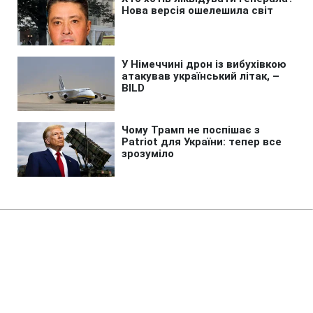
Головна
»
Життя
»
Суспільство
Спека шаленіє: в Україні
зафіксували понад 20 нових
температурних рекордів (карта)