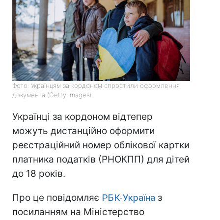
Фото: Українцям за кордоном спростили оформлення
документа (Getty Images)
Українці за кордоном відтепер
можуть дистанційно оформити
реєстраційний номер облікової картки
платника податків (РНОКПП) для дітей
до 18 років.
Про це повідомляє
РБК-Україна
з
посиланням на Міністерство