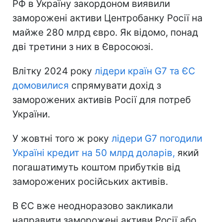
РФ в Україну закордоном виявили
заморожені активи Центробанку Росії на
майже 280 млрд євро. Як відомо, понад
дві третини з них в Євросоюзі.
Влітку 2024 року
лідери країн G7 та ЄС
домовилися
спрямувати дохід з
заморожених активів Росії для потреб
України.
У жовтні того ж року
лідери G7 погодили
Україні кредит
на 50 млрд доларів,
який
погашатимуть коштом прибутків від
заморожених російських активів.
В ЄС вже неодноразово закликали
направити заморожені активи Росії або