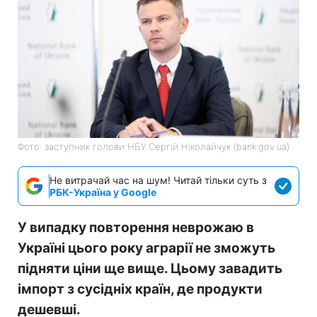
Фото: заступник голови НБУ Сергій Ніколайчук (bank.gov.ua)
Не витрачай час на шум! Читай тільки суть з
РБК-Україна у Google
У випадку повторення неврожаю в
Україні цього року аграрії не зможуть
підняти ціни ще вище. Цьому завадить
імпорт з сусідніх країн, де продукти
дешевші.