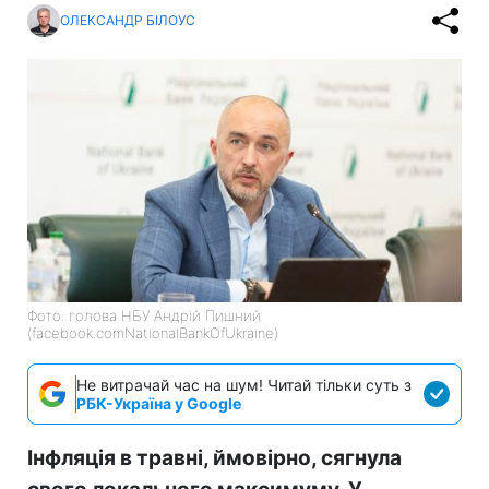
ОЛЕКСАНДР БІЛОУС
Фото: голова НБУ Андрій Пишний
(facebook.comNationalBankOfUkraine)
Не витрачай час на шум! Читай тільки суть з
РБК-Україна у Google
Інфляція в травні, ймовірно, сягнула