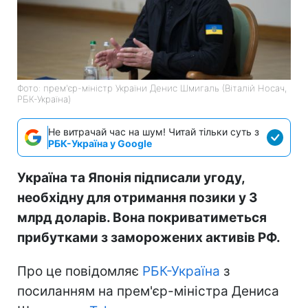
Фото: прем'єр-міністр України Денис Шмигаль (Віталій Носач,
РБК-Україна)
Не витрачай час на шум! Читай тільки суть з
РБК-Україна у Google
Україна та Японія підписали угоду,
необхідну для отримання позики у 3
млрд доларів. Вона покриватиметься
прибутками з заморожених активів РФ.
Про це повідомляє
РБК-Україна
з
посиланням на прем'єр-міністра Дениса