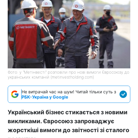
Фото: у "Метінвесті" розповіли про нові вимоги Євросоюзу до
українських компаній (metinvestholding.com)
Не витрачай час на шум! Читай тільки суть з
РБК-Україна у Google
Український бізнес стикається з новими
викликами. Євросоюз запроваджує
жорсткіші вимоги до звітності зі сталого