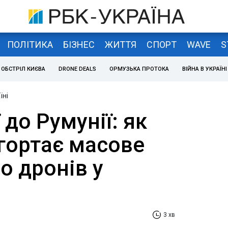
ПОЛІТИКА
БІЗНЕС
ЖИТТЯ
СПОРТ
WAVE
S
ОБСТРІЛ КИЄВА
DRONE DEALS
ОРМУЗЬКА ПРОТОКА
ВІЙНА В УКРАЇНІ
їні
 до Румунії: як
гортає масове
о дронів у
3 хв