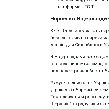
платформа LEGIT.
Норвегія і Нідерланди 
Київ і Осло запускають пе
безпілотників на норвезькі
дронів для Сил оборони Ук
З Нідерландами вже є домо
а також ширшу взаємодію -
радіоелектронної боротьби
Румунія підписала з Украї
українські оборонні системи
Там планується розгорнути
Шершнів" та ряду інших ком