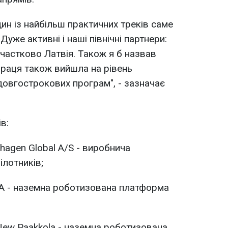
ин із найбільш практичних треків саме
уже активні і наші північні партнери:
, частково Латвія. Також я б назвав
праця також вийшла на рівень
довгострокових програм", - зазначає
в:
nhagen Global A/S - виробнича
ілотників;
A - наземна роботизована платформа
 New Paakkola - наземна роботизована