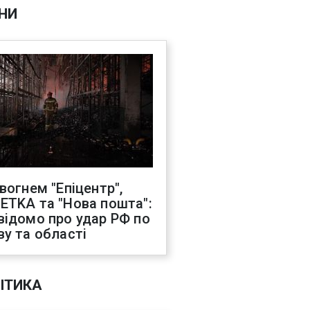
НИ
 вогнем "Епіцентр",
ETKA та "Нова пошта":
відомо про удар РФ по
ву та області
ІТИКА