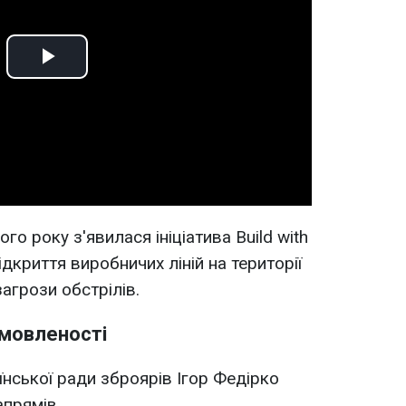
Play
Video
го року з'явилася ініціатива Build with
ідкриття виробничих ліній на території
загрози обстрілів.
омовленості
нської ради зброярів Ігор Федірко
апрямів.