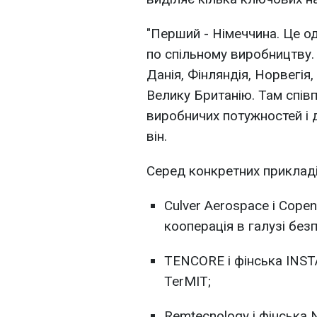
"Перший - Німеччина. Це од
по спільному виробництву. Д
Данія, Фінляндія, Норвегія
Велику Британію. Там спів
виробничих потужностей і 
він.
Серед конкретних прикладі
Culver Aerospace і Cope
кооперація в галузі безп
TENCORE і фінська INST
TerMIT;
Remtecnology і фінська