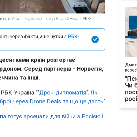
не в Україні - де саме і чому (Віталій Носач, РБК-
нті через факти, а не чутки з
РБК-
 десятками країн розгортає
Дмит
рдоном. Серед партнерів - Норвегія,
корес
ччина та інші.
"Пек
Чи 
пос
 РБК-Україна ""
Дрон-дипломатія". Як
рос
брої через Drone Deals та що це дасть
"
па готує арсенали для війни з Росією і