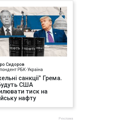
ро Сидоров
пондент РБК-Україна
ельні санкції" Грема.
будуть США
илювати тиск на
ійську нафту