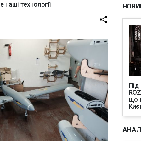
е наші технології
НОВИ
Під
ROZ
що 
Киє
АНАЛ