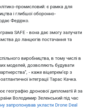
олітико-промисловий: є рамка для
ицтва і глибшої оборонно-
додає Федірко.
ограма SAFE - вона дає змогу залучати
иємства до ланцюгів постачання та
 спільного виробництва, в тому числі в
ших моделей, дозволяють будувати
партнерства", - каже віцепрем'єр з
оатлантичної інтеграції Тарас Качка.
є географію дронової дипломатії й за
раїни Володимир Зеленський під час
ну запропонував укласти Drone Deal