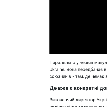
Паралельно у червні минуло
Ukraine. Вона передбачає в
союзників - там, де немає 
Де вже є конкретні д
Виконавчий директор Украї
виділяє кілька ключових н