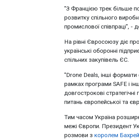
"З Францією трек більше п
розвитку спільного виробн
промислової співпраці", - 
На рівні Євросоюзу діє пр
українські оборонні підпр
спільних закупівель ЄС.
"Drone Deals, інші формати
рамках програми SAFE і ін
довгострокові стратегічні 
питань європейської та євр
Тим часом Україна розширю
межі Європи. Президент Ук
розмови з
королем Бахрей