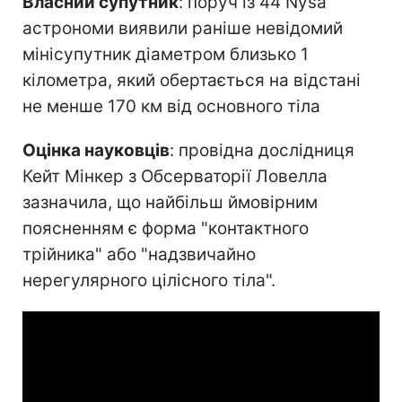
Власний супутник
: поруч із 44 Nysa
астрономи виявили раніше невідомий
мінісупутник діаметром близько 1
кілометра, який обертається на відстані
не менше 170 км від основного тіла
Оцінка науковців
: провідна дослідниця
Кейт Мінкер з Обсерваторії Ловелла
зазначила, що найбільш ймовірним
поясненням є форма "контактного
трійника" або "надзвичайно
нерегулярного цілісного тіла".