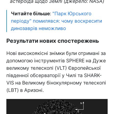
астероїда щодо Землі (джерело: NASA)
Читайте більше
:
"Парк Юрського
періоду" помилявся: чому воскресити
динозаврів неможливо
Результати нових спостережень
Нові високоякісні знімки були отримані за
допомогою інструментів SPHERE на Дуже
великому телескопі (VLT) Європейської
південної обсерваторії у Чилі та SHARK-
VIS на Великому бінокулярному телескопі
(LBT) в Аризоні.