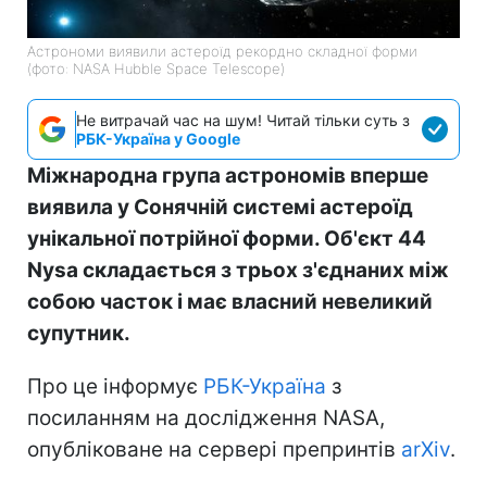
Астрономи виявили астероїд рекордно складної форми
(фото: NASA Hubble Space Telescope)
Не витрачай час на шум! Читай тільки суть з
РБК-Україна у Google
Міжнародна група астрономів вперше
виявила у Сонячній системі астероїд
унікальної потрійної форми. Об'єкт 44
Nysa складається з трьох з'єднаних між
собою часток і має власний невеликий
супутник.
Про це інформує
РБК-Україна
з
посиланням на дослідження NASA,
опубліковане на сервері препринтів
arXiv
.