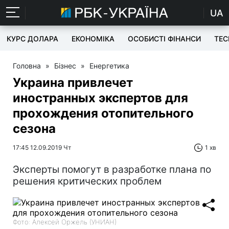
UA
КУРС ДОЛАРА
ЕКОНОМІКА
ОСОБИСТІ ФІНАНСИ
TEC
Головна
»
Бізнес
»
Енергетика
Украина привлечет
иностранных экспертов для
прохождения отопительного
сезона
17:45 12.09.2019 Чт
1 хв
Эксперты помогут в разработке плана по
решения критических проблем
Фото: Алексей Оржель (УНИАН)