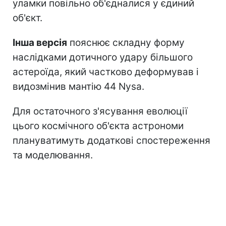
уламки повільно об'єдналися у єдиний
об'єкт.
Інша версія
пояснює складну форму
наслідками дотичного удару більшого
астероїда, який частково деформував і
видозмінив мантію 44 Nysa.
Для остаточного з'ясування еволюції
цього космічного об'єкта астрономи
плануватимуть додаткові спостереження
та моделювання.