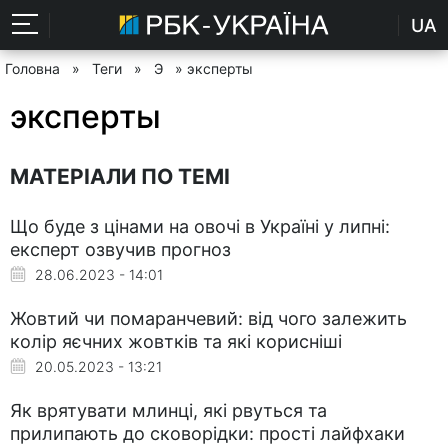
UA
Головна
»
Теги
»
Э
» эксперты
эксперты
МАТЕРІАЛИ ПО ТЕМІ
Що буде з цінами на овочі в Україні у липні:
експерт озвучив прогноз
28.06.2023 - 14:01
Жовтий чи помаранчевий: від чого залежить
колір яєчних жовтків та які корисніші
20.05.2023 - 13:21
Як врятувати млинці, які рвуться та
прилипають до сковорідки: прості лайфхаки