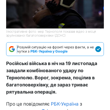
Ілюстративне фото: мер Тернополя показав відео з місця
зруйнованої багатоповерхівки (ДСНС)
Розумій ситуацію на фронті через факти, а не
чутки з
РБК-Україна у Google
Російські війська в ніч на 19 листопада
завдали комбінованого удару по
Тернополю. Ворог, зокрема, поцілив в
багатоповерхівку, де зараз триває
рятувальна операція.
Про це повідомляє
РБК-Україна
з