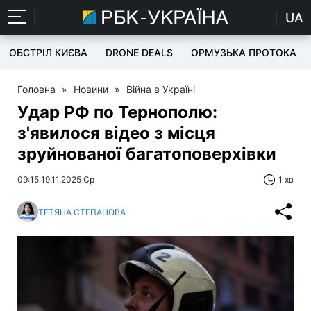
UA
ОБСТРІЛ КИЄВА
DRONE DEALS
ОРМУЗЬКА ПРОТОКА
Головна
»
Новини
»
Війна в Україні
Удар РФ по Тернополю:
з'явилося відео з місця
зруйнованої багатоповерхівки
09:15 19.11.2025 Ср
1 хв
ТЕТЯНА СТЕПАНОВА