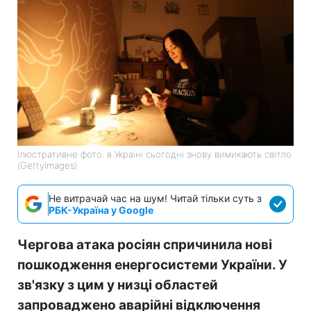
Ілюстративне фото: в Україні сьогодні знову вимикають світло
(GettyImages)
Не витрачай час на шум! Читай тільки суть з
РБК-Україна у Google
Чергова атака росіян спричинила нові
пошкодження енергосистеми України. У
зв'язку з цим у низці областей
запроваджено аварійні відключення