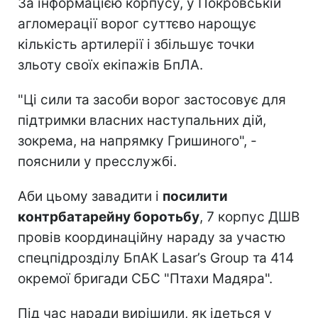
За інформацією корпусу, у Покровській
агломерації ворог суттєво нарощує
кількість артилерії і збільшує точки
зльоту своїх екіпажів БпЛА.
"Ці сили та засоби ворог застосовує для
підтримки власних наступальних дій,
зокрема, на напрямку Гришиного", -
пояснили у пресслужбі.
Аби цьому завадити і
посилити
контрбатарейну боротьбу
, 7 корпус ДШВ
провів координаційну нараду за участю
спецпідрозділу БпАК Lasar’s Group та 414
окремої бригади СБС "Птахи Мадяра".
Під час наради вирішили, як ідеться у