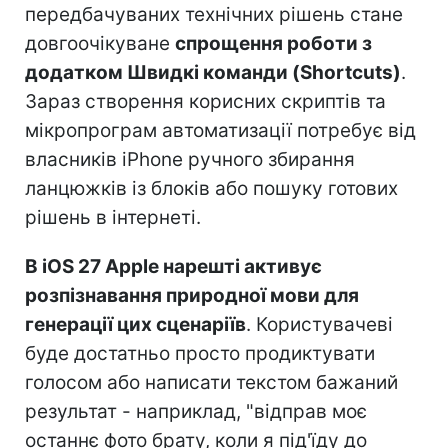
передбачуваних технічних рішень стане
довгоочікуване
спрощення роботи з
додатком Швидкі команди (Shortcuts)
.
Зараз створення корисних скриптів та
мікропрограм автоматизації потребує від
власників iPhone ручного збирання
ланцюжків із блоків або пошуку готових
рішень в інтернеті.
В iOS 27 Apple нарешті активує
розпізнавання природної мови для
генерації цих сценаріїв
. Користувачеві
буде достатньо просто продиктувати
голосом або написати текстом бажаний
результат - наприклад, "відправ моє
останнє фото брату, коли я під'їду до