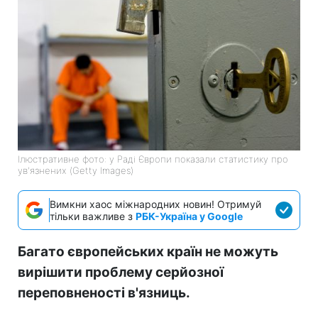
Ілюстративне фото: у Раді Європи показали статистику про
ув'язнених (Getty Images)
Вимкни хаос міжнародних новин! Отримуй
тільки важливе з
РБК-Україна у Google
Багато європейських країн не можуть
вирішити проблему серйозної
переповненості в'язниць.