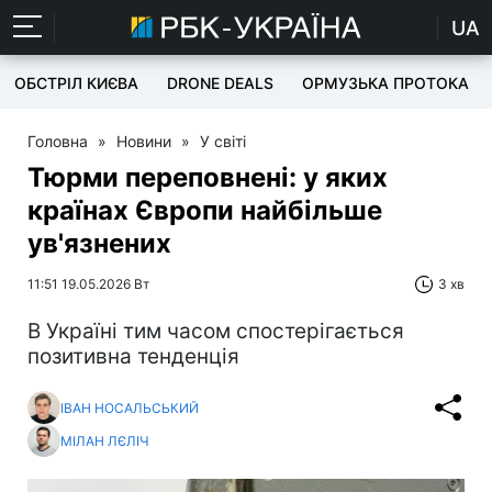
UA
ОБСТРІЛ КИЄВА
DRONE DEALS
ОРМУЗЬКА ПРОТОКА
Головна
»
Новини
»
У світі
Тюрми переповнені: у яких
країнах Європи найбільше
ув'язнених
11:51 19.05.2026 Вт
3 хв
В Україні тим часом спостерігається
позитивна тенденція
ІВАН НОСАЛЬСЬКИЙ
МІЛАН ЛЄЛІЧ