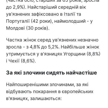
(частка осіб, старших за 65 років, зросла
до 2,9%). Найстаріший середній вік
ув'язнених зафіксовано в Італії та
Португалії (42 роки), наймолодший - у
Молдові (30 років).
Частка жінок серед ув'язнених незначно
зросла - з 4,8% до 5,2%. Найбільше жінок
утримується у в'язницях Угорщини (8,8%)
і Чехії (8,6%).
За які злочини сидять найчастіше
Найпоширенішими злочинами, за які
відбувають покарання в європейських
в'язницях, залишаються: