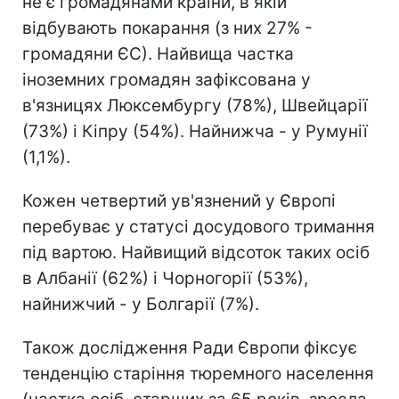
не є громадянами країни, в якій
відбувають покарання (з них 27% -
громадяни ЄС). Найвища частка
іноземних громадян зафіксована у
в'язницях Люксембургу (78%), Швейцарії
(73%) і Кіпру (54%). Найнижча - у Румунії
(1,1%).
Кожен четвертий ув'язнений у Європі
перебуває у статусі досудового тримання
під вартою. Найвищий відсоток таких осіб
в Албанії (62%) і Чорногорії (53%),
найнижчий - у Болгарії (7%).
Також дослідження Ради Європи фіксує
тенденцію старіння тюремного населення