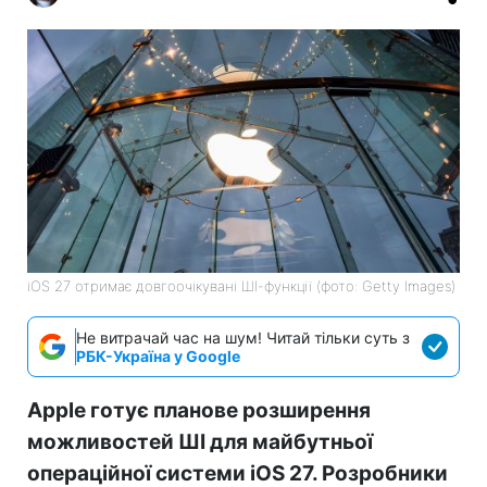
iOS 27 отримає довгоочікувані ШІ-функції (фото: Getty Images)
Не витрачай час на шум! Читай тільки суть з
РБК-Україна у Google
Apple готує планове розширення
можливостей ШІ для майбутньої
операційної системи iOS 27. Розробники