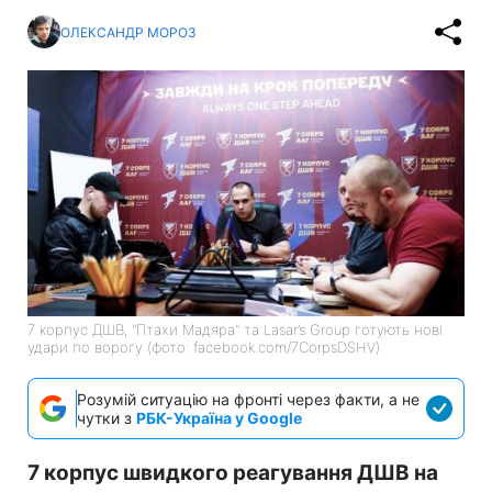
ОЛЕКСАНДР МОРОЗ
7 корпус ДШВ, "Птахи Мадяра" та Lasar’s Group готують нові
удари по ворогу (фото: facebook.com/7CorpsDSHV)
Розумій ситуацію на фронті через факти, а не
чутки з
РБК-Україна у Google
7 корпус швидкого реагування ДШВ на