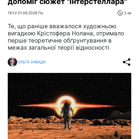
допоміг сюжет "Інтерстеллара"
19:12 01.06.2026 Пн
2 хв
Те, що раніше вважалося художньою
вигадкою Крістофера Нолана, отримало
перше теоретичне обґрунтування в
межах загальної теорії відносності
ОЛЬГА ЗАВАДА