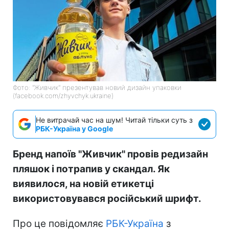
Фото: "Живчик" презентував новий дизайн упаковки
(facebook.com/zhyvchyk.ukraine)
Не витрачай час на шум! Читай тільки суть з
РБК-Україна у Google
Бренд напоїв "Живчик" провів редизайн
пляшок і потрапив у скандал. Як
виявилося, на новій етикетці
використовувався російський шрифт.
Про це повідомляє
РБК-Україна
з