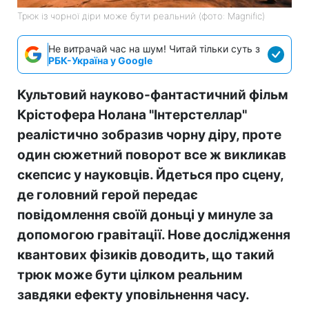
Трюк із чорної діри може бути реальний (фото: Magnific)
Не витрачай час на шум! Читай тільки суть з
РБК-Україна у Google
Культовий науково-фантастичний фільм
Крістофера Нолана "Інтерстеллар"
реалістично зобразив чорну діру, проте
один сюжетний поворот все ж викликав
скепсис у науковців. Йдеться про сцену,
де головний герой передає
повідомлення своїй доньці у минуле за
допомогою гравітації. Нове дослідження
квантових фізиків доводить, що такий
трюк може бути цілком реальним
завдяки ефекту уповільнення часу.