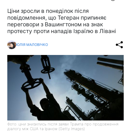
Ціни зросли в понеділок після
повідомлення, що Тегеран припиняє
переговори з Вашингтоном на знак
протесту проти нападів Ізраїлю в Лівані
ЮЛІЯ МАЛОВІЧКО
Фото: ціни знизились після заяви Трампа про продовження
діалогу між США та Іраном (Getty Images)