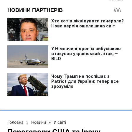
Головна
»
Новини
»
У світі
Переговори США та Ірану