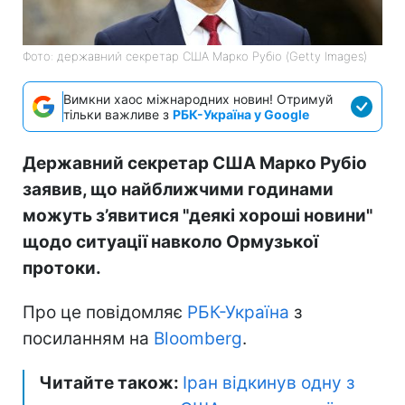
Фото: державний секретар США Марко Рубіо (Getty Images)
Вимкни хаос міжнародних новин! Отримуй
тільки важливе з
РБК-Україна у Google
Державний секретар США Марко Рубіо
заявив, що найближчими годинами
можуть з’явитися "деякі хороші новини"
щодо ситуації навколо Ормузької
протоки.
Про це повідомляє
РБК-Україна
з
посиланням на
Bloomberg
.
Читайте також:
Іран відкинув одну з