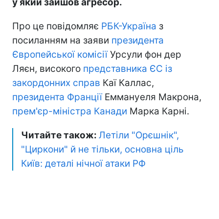
у який зайшов агресор.
Про це повідомляє
РБК-Україна
з
посиланням на заяви
президента
Європейської комісії
Урсули фон дер
Ляєн, високого
представника ЄС із
закордонних справ
Каї Каллас,
президента Франції
Еммануеля Макрона,
прем'єр-міністра Канади
Марка Карні.
Читайте також:
Летіли "Орєшнік",
"Циркони" й не тільки, основна ціль
Київ: деталі нічної атаки РФ