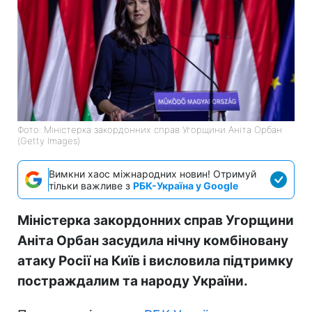
Фото: Міністерка закордонних справ Угорщини Аніта Орбан
(Getty Images)
Вимкни хаос міжнародних новин! Отримуй
тільки важливе з
РБК-Україна у Google
Міністерка закордонних справ Угорщини
Аніта Орбан засудила нічну комбіновану
атаку Росії на Київ і висловила підтримку
постраждалим та народу України.