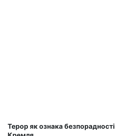
Терор як ознака безпорадності
Кремля