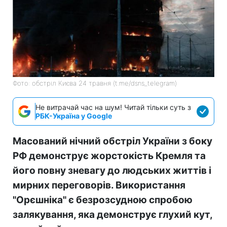
Фото: обстріл Києва 24 травня (t.me/dsns_telegram)
Не витрачай час на шум! Читай тільки суть з
РБК-Україна у Google
Масований нічний обстріл України з боку
РФ демонструє жорстокість Кремля та
його повну зневагу до людських життів і
мирних переговорів. Використання
"Орєшніка" є безрозсудною спробою
залякування, яка демонструє глухий кут,