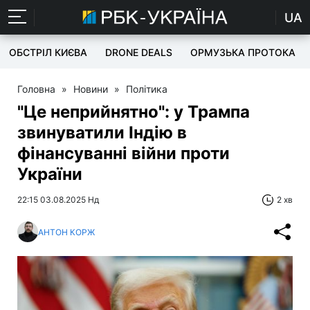
UA
ОБСТРІЛ КИЄВА
DRONE DEALS
ОРМУЗЬКА ПРОТОКА
Головна
»
Новини
»
Політика
"Це неприйнятно": у Трампа
звинуватили Індію в
фінансуванні війни проти
України
22:15 03.08.2025 Нд
2 хв
АНТОН КОРЖ