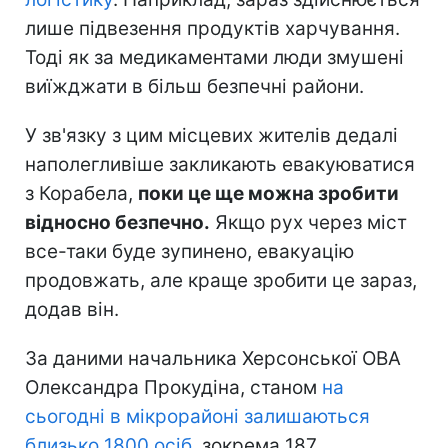
лише підвезення продуктів харчування.
Тоді як за медикаментами люди змушені
виїжджати в більш безпечні райони.
У зв'язку з цим місцевих жителів дедалі
наполегливіше закликають евакуюватися
з Корабела,
поки це ще можна зробити
відносно безпечно.
Якщо рух через міст
все-таки буде зупинено, евакуацію
продовжать, але краще зробити це зараз,
додав він.
За даними начальника Херсонської ОВА
Олександра Прокудіна, станом
на
сьогодні в мікрорайоні залишаються
близько 1800 осіб
, зокрема 187