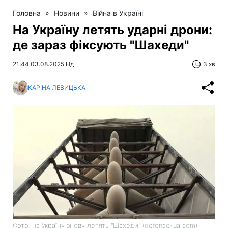
Головна
»
Новини
»
Війна в Україні
На Україну летять ударні дрони:
де зараз фіксують "Шахеди"
21:44 03.08.2025 Нд
3 хв
КАРІНА ЛЕВИЦЬКА
Фото: на Україну знову летять "Шахеди" (defence-ua com)