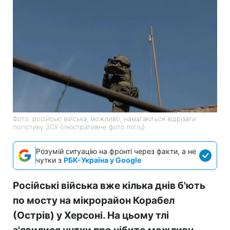
Фото: російські війська, можливо, намагаються відрізати
логістику ЗСУ (ілюстративне фото mil.ru)
Розумій ситуацію на фронті через факти, а не
чутки з
РБК-Україна у Google
Російські війська вже кілька днів б'ють
по мосту на мікрорайон Корабел
(Острів) у Херсоні. На цьому тлі