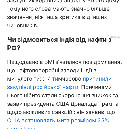
заступник
керівника апарату Білого дому.
Тому його слова мають значно більше
значення, ніж інша критика від інших
чиновників.
Чи відмовиться Індія від нафти з
РФ?
Нещодавно в ЗМІ з'явилися повідомлення,
що нафтопереробні заводи Індії з
минулого тижня тимчасово
припинили
закупівлі російської нафти
. Причинами
цього нібито стали скорочення знижок та
заяви президента США Дональда Трампа
щодо можливих санкцій.: він заявив, що
США встановлять мита розміром 25%
проти Індії
.