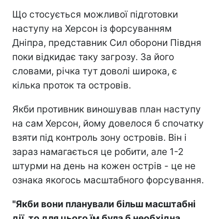
Що стосується можливої підготовки
наступу на Херсон із форсуванням
Дніпра, представник Сил оборони Півдня
поки відкидає таку загрозу. За його
словами, річка тут доволі широка, є
кілька проток та островів.
Якби противник виношував план наступу
на сам Херсон, йому довелося б спочатку
взяти під контроль зону островів. Він і
зараз намагається це робити, але 1-2
штурми на день на кожен острів - це не
ознака якогось масштабного форсування.
"Якби вони планували більш масштабні
дії, то для цього їм була б необхідна